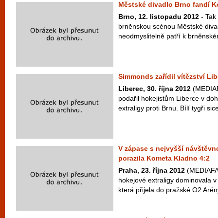
Městské divadlo Brno fandí 
Brno, 12. listopadu 2012
- Tak 
brněnskou scénou Městské divad
neodmyslitelně patří k brněnské
Simmonds zařídil vítězství Li
Liberec, 30. října 2012
(MEDIAFA
podařil hokejistům Liberce v doh
extraligy proti Brnu. Bílí tygři sic
V zápase s nejvyšší návštěvnos
porazila Kometa Kladno 4:2
Praha, 23. října 2012
(MEDIAFAX
hokejové extraligy dominovala 
která přijela do pražské O2 Aré