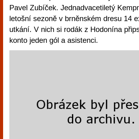
vyzkoušet různé kasinové hry. V neustál
Pavel Zubíček. Jednadvacetiletý Kempn
metropoli naleznete širokou nabídku her o
letošní sezoně v brněnském dresu 14 e
po moderní automaty jak pro pravidelné n
utkání. V nich si rodák z Hodonína přips
příležitostné hráče. V...
konto jeden gól a asistenci.