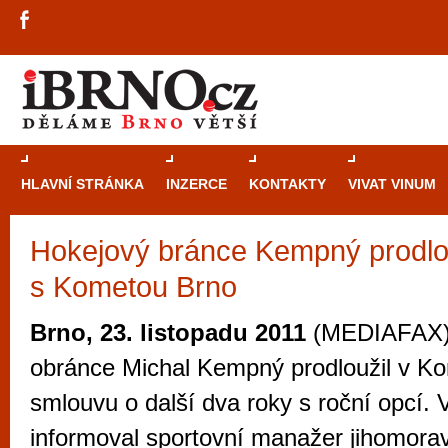
HLAVNÍ STRÁNKA
INZERCE
KONTAKTY
VIVAT VINUM
Hokejový bránce Kempný prodlo
Průvodce
kasi
s Kometou Brno
Brně: Od rulet
automaty
Brno, 23. listopadu 2011
(MEDIAFAX) 
Brno je měs
obránce Michal Kempný prodloužil v K
zajímavé p
smlouvu o další dva roky s roční opcí. 
restaurace, div
informoval sportovní manažer jihomora
Mimo jiné je ale také místem, kde si můžet