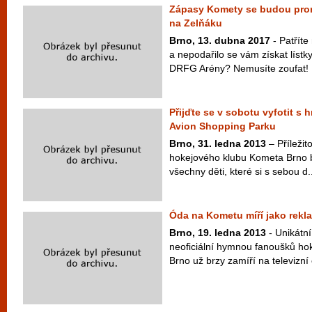
Zápasy Komety se budou promí
na Zelňáku
Brno, 13. dubna 2017
- Patříte
a nepodařilo se vám získat lístk
DRFG Arény? Nemusíte zoufat! 
Přijďte se v sobotu vyfotit s
Avion Shopping Parku
Brno, 31. ledna
2013
– Příležito
hokejového klubu Kometa Brno b
všechny děti, které si s sebou d..
Óda na Kometu míří jako rekla
Brno, 19. ledna 2013
- Unikátní
neoficiální hymnou fanoušků h
Brno už brzy zamíří na televizní 