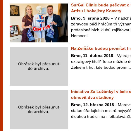
SurGal Clinic bude pečovat o 
Artisu i hokejisty Komety
Brno, 5. srpna 2026
– V nadchá
zdravotní péči hráčům tří význ
profesionálních klubů zajišťovat 
Nemocni...
Na Zelňáku budou promítat f
Brno, 11. dubna 2018
- Vyhraj
extraligový titul? To se můžete 
Zelném trhu, kde budou promí...
Iniciativa Za Lužánky! v čele
obnovit dva stadiony
Brno, 12. března 2018
- Moravs
status úřadujících mistrů nejvyšš
dlouhou tradici má i fotbalová Zb