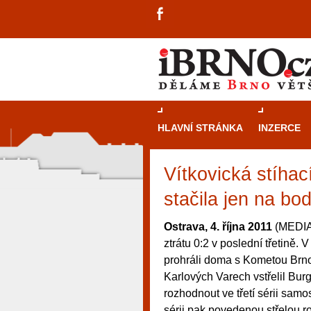
HLAVNÍ STRÁNKA
INZERCE
Vítkovická stíhac
stačila jen na bo
Ostrava, 4. října 2011
(MEDIAF
ztrátu 0:2 v poslední třetině.
prohráli doma s Kometou Brno
Karlových Varech vstřelil Burg
rozhodnout ve třetí sérii samos
návštěvníky, tak pro příležitostné h
sérii pak povedenou střelou r