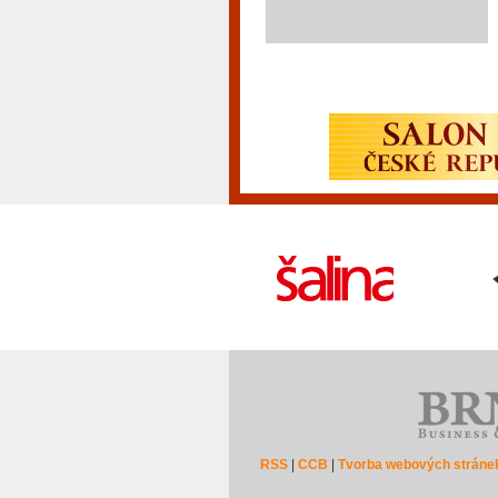
RSS
|
CCB
|
Tvorba webových stráne