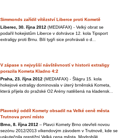
Simmonds zařídil vítězství Liberce proti Kometě
Liberec, 30. října 2012
(MEDIAFAX) - Velký obrat se
podařil hokejistům Liberce v dohrávce 12. kola Tipsport
extraligy proti Brnu. Bílí tygři sice prohrávali o d...
V zápase s nejvyšší návštěvností v historii extraligy
porazila Kometa Kladno 4:2
Praha, 23. října 2012
(MEDIAFAX) - Šlágru 15. kola
hokejové extraligy dominovala v úterý brněnská Kometa,
která přijela do pražské O2 Arény natěšená na kladensk...
Plavecký oddíl Komety obsadil na Velké ceně města
Trutnova první místo
Brno, 8. října 2012
– Plavci Komety Brno otevřeli novou
sezónu 2012/2013 víkendovým závodem v Trutnově, kde se
uskutečnila prestižní Velká cena města. Modrobílé...