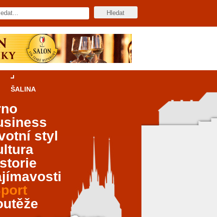
ŠALINA
rno
usiness
votní styl
ltura
storie
jímavosti
port
outěže