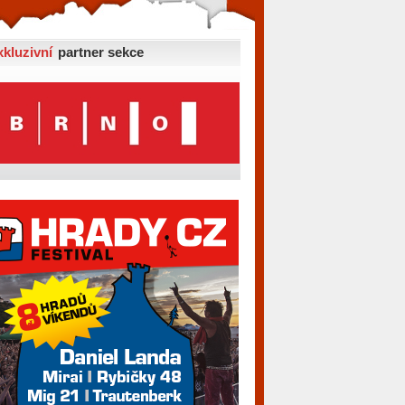
xkluzivní
partner sekce