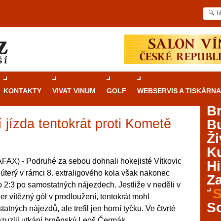
KONTAKTY
VIVAT VINUM
GOLF
WEBSERVIS A TISKÁRNA
B
í jízda tentokrát proti Kometě
B
Průvodce
kasinovými hrami v Brně: Od
Ži
rulety po video automaty
d
Ku
Brno je městem známým pro zajímavé památky, skvělé
AX) - Podruhé za sebou dohnali hokejisté Vítkovic
Hi
restaurace, divadla a univerzity. Mimo jiné je ale také
 V úterý v rámci 8. extraligového kola však nakonec
Za
místem, kde si můžete legálně a bezpečně vyzkoušet
 2:3 po samostatných nájezdech. Jestliže v neděli v
různé kasinové hry. V neustále kvetoucí moravské
S
er vítězný gól v prodloužení, tentokrát mohl
metropoli naleznete širokou nabídku her od klasické
S
tatných nájezdů, ale trefil jen horní tyčku. Ve čtvrté
rulety až po moderní automaty jak pro pravidelné
ráče. V...
ozuzlil utkání brněnský Leoš Čermák.