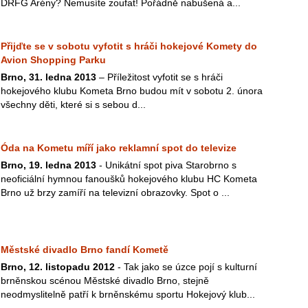
DRFG Arény? Nemusíte zoufat! Pořádně nabušená a...
Přijďte se v sobotu vyfotit s hráči hokejové Komety do
Avion Shopping Parku
Brno, 31. ledna
2013
– Příležitost vyfotit se s hráči
hokejového klubu Kometa Brno budou mít v sobotu 2. února
všechny děti, které si s sebou d...
Óda na Kometu míří jako reklamní spot do televize
Brno, 19. ledna 2013
- Unikátní spot piva Starobrno s
neoficiální hymnou fanoušků hokejového klubu HC Kometa
Brno už brzy zamíří na televizní obrazovky. Spot o ...
Městské divadlo Brno fandí Kometě
Brno, 12. listopadu 2012
- Tak jako se úzce pojí s kulturní
brněnskou scénou Městské divadlo Brno, stejně
neodmyslitelně patří k brněnskému sportu Hokejový klub...