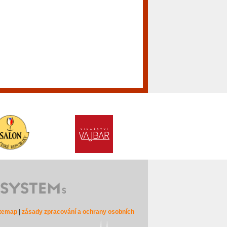
itemap
|
zásady zpracování a ochrany osobních