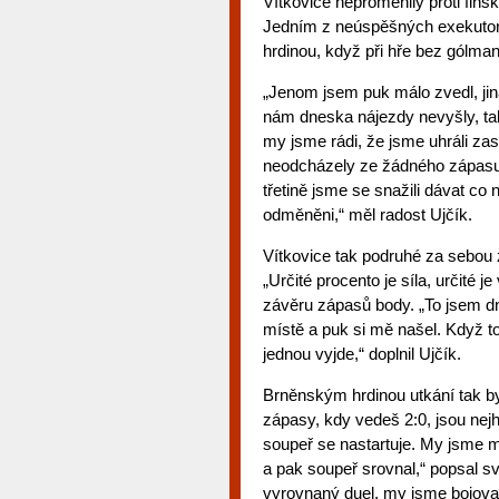
Vítkovice neproměnily proti fin
Jedním z neúspěšných exekutorů
hrdinou, když při hře bez gólman
„Jenom jsem puk málo zvedl, jina
nám dneska nájezdy nevyšly, tak
my jsme rádi, že jsme uhráli zase
neodcházely ze žádného zápasu 
třetině jsme se snažili dávat co
odměněni,“ měl radost Ujčík.
Vítkovice tak podruhé za sebou 
„Určité procento je síla, určité je
závěru zápasů body. „To jsem dn
místě a puk si mě našel. Když t
jednou vyjde,“ doplnil Ujčík.
Brněnským hrdinou utkání tak by
zápasy, kdy vedeš 2:0, jsou nejho
soupeř se nastartuje. My jsme moh
a pak soupeř srovnal,“ popsal s
vyrovnaný duel, my jsme bojovali