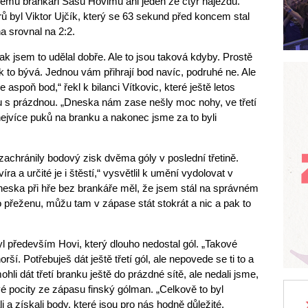
skému brankáři Sasu Hovimu ani jeden ze čtyř nájezdů.
 byl Viktor Ujčík, který se 63 sekund před koncem stal
a srovnal na 2:2.
k jsem to udělal dobře. Ale to jsou taková kdyby. Prostě
 to bývá. Jednou vám přihrají bod navíc, podruhé ne. Ale
 aspoň bod,“ řekl k bilanci Vítkovic, které ještě letos
s prázdnou. „Dneska nám zase nešly moc nohy, ve třetí
 nejvíce puků na branku a nakonec jsme za to byli
zachránily bodový zisk dvěma góly v poslední třetině.
 víra a určité je i štěstí,“ vysvětlil k umění vydolovat v
eska při hře bez brankáře měl, že jsem stál na správném
o přeženu, můžu tam v zápase stát stokrát a nic a pak to
l především Hovi, který dlouho nedostal gól. „Takové
rší. Potřebuješ dát ještě třetí gól, ale nepovede se ti to a
li dát třetí branku ještě do prázdné sítě, ale nedali jsme,
vé pocity ze zápasu finský gólman. „Celkově to byl
 a získali body, které jsou pro nás hodně důležité,