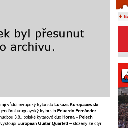
Celý článek...
E
rají vůdčí evropský kytarista
Lukazs Kuropacewski
legendární uruguayský kytarista
Eduardo Fernández
hudbou 3.8., polské kytarové duo
Horna – Pelech
 vystoupí
European Guitar Quartett
– složený ze čtyř