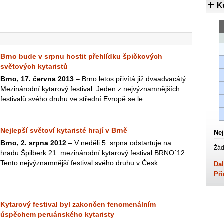
K
Brno bude v srpnu hostit přehlídku špičkových
světových kytaristů
Brno, 17. června 2013
– Brno letos přivítá již dvaadvacátý
Mezinárodní kytarový festival. Jeden z nejvýznamnějších
festivalů svého druhu ve střední Evropě se le...
Nejlepší světoví kytaristé hrají v Brně
Nej
Brno, 2. srpna 2012
– V neděli 5. srpna odstartuje na
Žád
hradu Špilberk 21. mezinárodní kytarový festival BRNO´12.
Tento nejvýznamnější festival svého druhu v Česk...
Dal
Při
Kytarový festival byl zakončen fenomenálním
úspěchem peruánského kytaristy