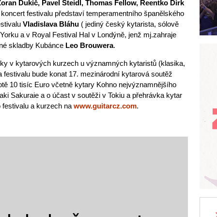
Zoran Dukič, Pavel Steidl, Thomas Fellow, Reentko Dirk
koncert festivalu představí temperamentního španělského
estivalu
Vladislava Bláhu
( jediný český kytarista, sólově
Yorku a v Royal Festival Hal v Londýně, jenž mj.zahraje
ané skladby Kubánce
Leo Brouwera
.
ky v kytarových kurzech u významných kytaristů (klasika,
a festivalu bude konat 17. mezinárodní kytarová soutěž
 10 tisíc Euro včetně kytary Kohno nejvýznamnějšího
ki Sakuraie a o účast v soutěži v Tokiu a přehrávka kytar
o festivalu a kurzech na
www.guitarcz.com
.