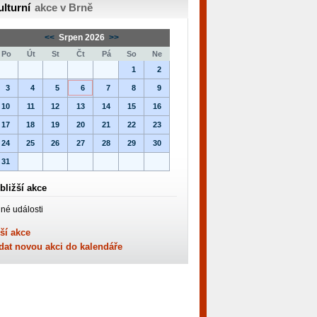
ulturní
akce v Brně
<<
Srpen 2026
>>
Po
Út
St
Čt
Pá
So
Ne
1
2
3
4
5
6
7
8
9
10
11
12
13
14
15
16
17
18
19
20
21
22
23
24
25
26
27
28
29
30
31
bližší akce
né události
ší akce
dat novou akci do kalendáře