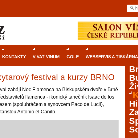
KONTAKTY
VIVAT VINUM
GOLF
WEBSERVIS A TISKÁRNA
B
kytarový festival a kurzy BRNO
B
Průvodce
kasinovými hrami v Brně: Od
Ži
rulety po video automaty
ival zahájí Noc Flamenca na Biskupském dvoře v Brně
K
představitelů flamenca - ikonický tanečník Isaac de los
Brno je městem známým pro zajímavé památky, skvělé
Hi
ezem (spoluhráčem a synovcem Paco de Lucii),
restaurace, divadla a univerzity. Mimo jiné je ale také
Za
ristou Antonio el Canito.
místem, kde si můžete legálně a bezpečně vyzkoušet
různé kasinové hry. V neustále kvetoucí moravské
S
metropoli naleznete širokou nabídku her od klasické
S
rulety až po moderní automaty jak pro pravidelné
ráče. V...