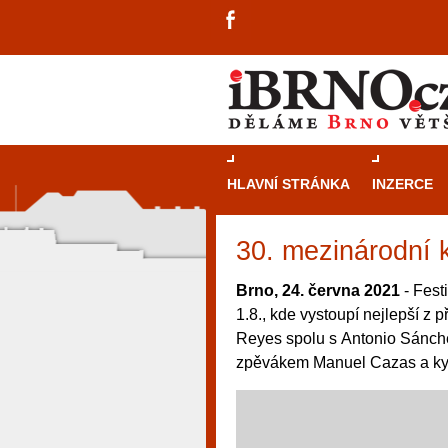
HLAVNÍ STRÁNKA
INZERCE
30. mezinárodní 
Brno, 24. června 2021
- Fest
1.8., kde vystoupí nejlepší z 
Reyes spolu s Antonio Sánch
zpěvákem Manuel Cazas a kyta
návštěvníky, tak pro příležitostné h