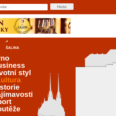
ŠALINA
rno
usiness
votní styl
ultura
storie
jímavosti
port
outěže