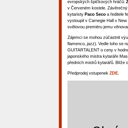
evropských špičkových hráčů:
v Červeném kostele. Závěrečný 
kytaristy
Paco Seco
a ředitele f
vystoupil v Carnegie Hall v New 
světovou premiéru jemu věnov
Zájemci se mohou zúčastnit výu
flamenco, jazz). Vedle toho se n
GUITARTALENT o ceny v hodnotě
japonského mistra kytaráře Masa
předních mistrů kytarářů. Blíže 
Předprodej vstupenek
ZDE
.