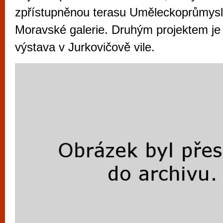
vyzkoušet různé kasinové hry. V neustál
zpřístupněnou terasu Uměleckoprůmys
metropoli naleznete širokou nabídku her o
Moravské galerie. Druhým projektem je
po moderní automaty jak pro pravidelné n
výstava v Jurkovičově vile.
příležitostné hráče. V...