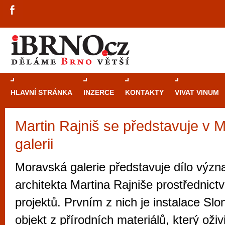
HLAVNÍ STRÁNKA
INZERCE
KONTAKTY
VIVAT VINUM
Martin Rajniš se představuje v 
Průvodce
kasi
galerii
Brně: Od rulet
automaty
Moravská galerie představuje dílo výz
Brno je měs
architekta Martina Rajniše prostřednict
zajímavé p
projektů. Prvním z nich je instalace Slo
restaurace, div
objekt z přírodních materiálů, který oži
Mimo jiné je ale také místem, kde si můžet