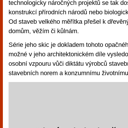
technologicky náročných projektů se tak d
konstrukcí přírodních národů nebo biologic
Od staveb velkého měřítka přešel k dřevě
domům, věžím či kůlnám.
Série jeho skic je dokladem tohoto opačnéh
možné v jeho architektonickém díle vysledo
osobní vzpouru vůči diktátu výrobců staveb
stavebních norem a konzumnímu životnímu 