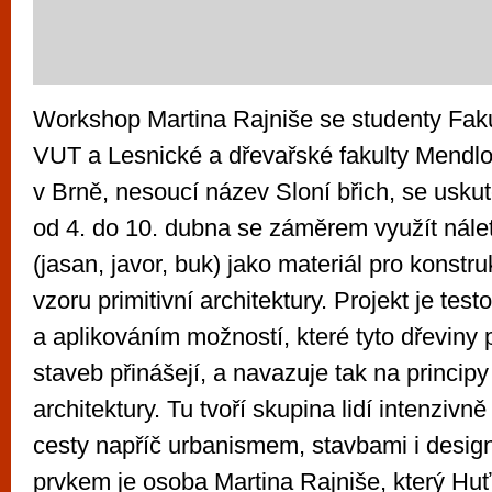
Workshop Martina Rajniše se studenty Fakul
VUT a Lesnické a dřevařské fakulty Mendlo
v Brně, nesoucí název Sloní břich, se uskut
od 4. do 10. dubna se záměrem využít nále
(jasan, javor, buk) jako materiál pro konstru
vzoru primitivní architektury. Projekt je tes
a aplikováním možností, které tyto dřeviny 
staveb přinášejí, a navazuje tak na princip
architektury. Tu tvoří skupina lidí intenzivně
cesty napříč urbanismem, stavbami i desig
prvkem je osoba Martina Rajniše, který Hu