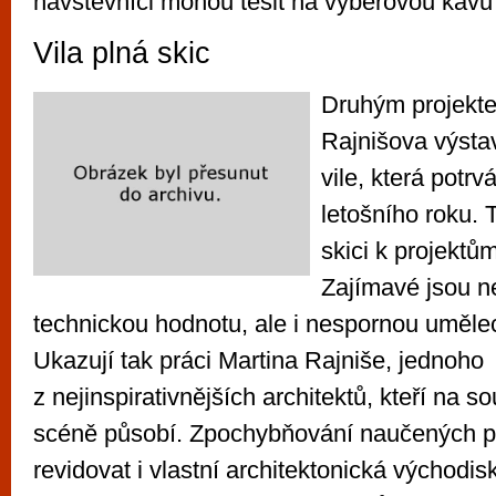
návštěvníci mohou těšit na výběrovou kávu 
Vila plná skic
Druhým projekte
Rajnišova výsta
vile, která potrv
letošního roku. 
skici k projektům
Zajímavé jsou ne
technickou hodnotu, ale i nespornou umělec
Ukazují tak práci Martina Rajniše, jednoho
z nejinspirativnějších architektů, kteří na 
scéně působí. Zpochybňování naučených po
revidovat i vlastní architektonická východi