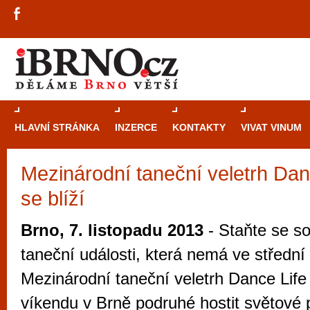
HLAVNÍ STRÁNKA
INZERCE
KONTAKTY
VIVAT VINUM
Mezinárodní taneční veletrh Dan
Průvodce
kasi
se blíží
Brně: Od rulet
automaty
Brno, 7. listopadu 2013
- Staňte se so
Brno je měs
taneční události, která nemá ve středn
zajímavé p
Mezinárodní taneční veletrh Dance Life
restaurace, div
víkendu v Brně podruhé hostit světové p
Mimo jiné je ale také místem, kde si můžet