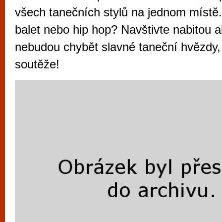
vyzkoušet různé kasinové hry. V neustál
všech tanečních stylů na jednom místě.
metropoli naleznete širokou nabídku her o
balet nebo hip hop? Navštivte nabitou a
po moderní automaty jak pro pravidelné n
nebudou chybět slavné taneční hvězdy
příležitostné hráče. V...
soutěže!