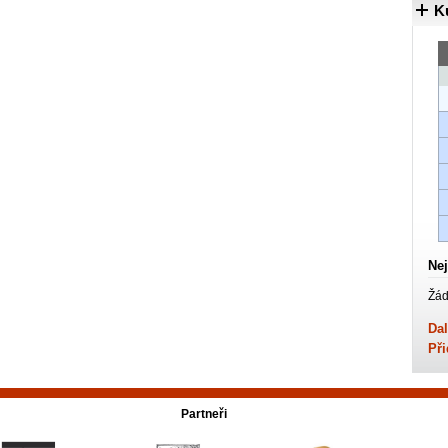
K
Nej
Žád
Dal
Při
Partneři