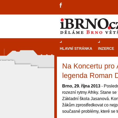
HLAVNÍ STRÁNKA
INZERCE
Na Koncertu pro A
legenda Roman 
Brno, 29. října 2013
- Posledn
rozezní rytmy Afriky. Stane se
Základní škola Jasanová. Konc
žákům zprostředkovat co nejpr
současné problémy, které se to
návštěvníky, tak pro příležitostné h