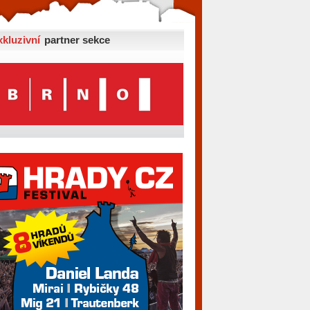
xkluzivní
partner sekce