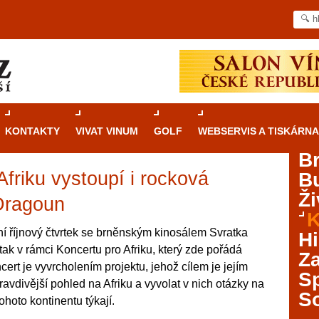
KONTAKTY
VIVAT VINUM
GOLF
WEBSERVIS A TISKÁRNA
B
friku vystoupí i rocková
B
Průvodce
kasinovými hrami v Brně: Od
Ži
rulety po video automaty
Dragoun
K
Brno je městem známým pro zajímavé památky, skvělé
í říjnový čtvrtek se brněnským kinosálem Svratka
Hi
restaurace, divadla a univerzity. Mimo jiné je ale také
 tak v rámci Koncertu pro Afriku, který zde pořádá
Za
místem, kde si můžete legálně a bezpečně vyzkoušet
ert je vyvrcholením projektu, jehož cílem je jejím
různé kasinové hry. V neustále kvetoucí moravské
S
avdivější pohled na Afriku a vyvolat v nich otázky na
metropoli naleznete širokou nabídku her od klasické
S
hoto kontinentu týkají.
rulety až po moderní automaty jak pro pravidelné
ráče. V...