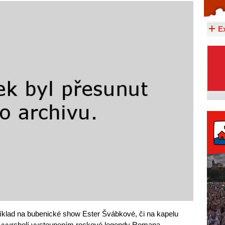
Celý článek...
E
íklad na bubenické show Ester Švábkové, či na kapelu
t vyvrcholí vystoupením rockové legendy Romana