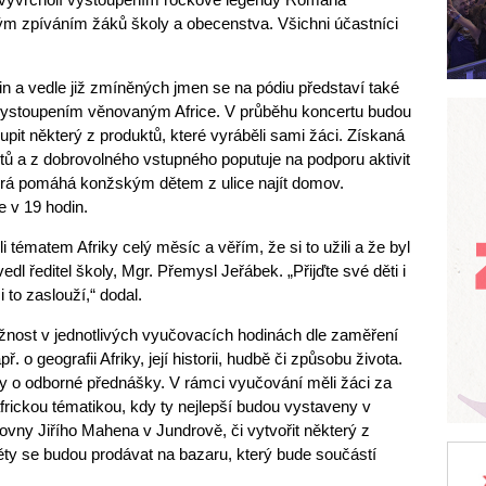
 zpíváním žáků školy a obecenstva. Všichni účastníci
in a vedle již zmíněných jmen se na pódiu představí také
ystoupením věnovaným Africe. V průběhu koncertu budou
pit některý z produktů, které vyráběli sami žáci. Získaná
ktů a z dobrovolného vstupného poputuje na podporu aktivit
terá pomáhá konžským dětem z ulice najít domov.
 v 19 hodin.
li tématem Afriky celý měsíc a věřím, že si to užili a že byl
dl ředitel školy, Mgr. Přemysl Jeřábek. „Přijďte své děti i
i to zaslouží,“ dodal.
ožnost v jednotlivých vyučovacích hodinách dle zaměření
 o geografii Afriky, její historii, hudbě či způsobu života.
y o odborné přednášky. V rámci vyučování měli žáci za
frickou tématikou, kdy ty nejlepší budou vystaveny v
ovny Jiřího Mahena v Jundrově, či vytvořit některý z
ty se budou prodávat na bazaru, který bude součástí