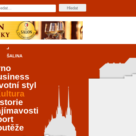
ŠALINA
rno
usiness
votní styl
ultura
storie
jímavosti
port
outěže