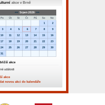
ulturní
akce v Brně
<<
Srpen 2026
>>
Po
Út
St
Čt
Pá
So
Ne
1
2
3
4
5
6
7
8
9
10
11
12
13
14
15
16
17
18
19
20
21
22
23
24
25
26
27
28
29
30
31
bližší akce
né události
ší akce
dat novou akci do kalendáře