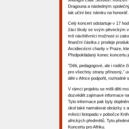
Dragouna a následným společným
tak učiní bez nároku na honorář.
Celý koncert odstartuje v 17 hod
žáci školy se svým pěveckým v
mít návštěvníci možnost si zakou
finanční částka z prodeje produ
Arcidiecézní charity v Praze, k
Předpokládaný konec koncertu je
"Děti, pedagogové, ale i rodiče ži
pro všechny strany přínosný," uve
děti v Africe podpořit, rozhodně s
V rámci projektu se měli děti m
dozvědět zajímavé informace např.
Tyto informace pak byly doplněn
úkol také namalovat obrázky s a
měsíci listopadu v pobočce Knih
afrických předmětů. Tyto předmě
Koncertu pro Afriku.