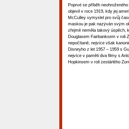
Poprvé se příběh neohroženého š
objevil v roce 1919, kdy jej am
McCulley vymyslel pro svůj čas
maskou je pak nazýván svým oko
zřejmě neměla takový úspěch, k
Douglasem Fairbanksem v roli Zo
nepočítaně, nejvíce však kanonic
Disneyho z let 1957 – 1959 s Gu
nejvíce v paměti dva filmy s An
Hopkinsem v roli zestárlého Zor