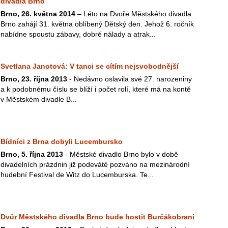
divadla Brno
Brno, 26. května 2014
– Léto na Dvoře Městského divadla
Brno zahájí 31. května oblíbený Dětský den. Jehož 6. ročník
nabídne spoustu zábavy, dobré nálady a atrak...
Svetlana Janotová: V tanci se cítím nejsvobodnější
Brno, 23. října 2013
- Nedávno oslavila své 27. narozeniny
a k podobnému číslu se blíží i počet rolí, které má na kontě
v Městském divadle B...
Bídníci z Brna dobyli Lucembursko
Brno, 5. října 2013
- Městské divadlo Brno bylo v době
divadelních prázdnin již podeváté pozváno na mezinárodní
hudební Festival de Witz do Lucemburska. Te...
Dvůr Městského divadla Brno bude hostit Burčákobraní