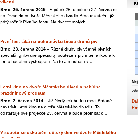
víkend
K
Brno, 25. června 2015
- V pátek 26. a sobotu 27. června se
na Divadelním dvoře Městského divadla Brno uskuteční již
pátý ročník Pivního festu. Na dvacet malých ...
Pivní fest láká na ochutnávku třiceti druhů piv
Brno, 23. června 2014
– Různé druhy piv včetně pivních
speciálů, grilované speciality, soutěže s pivní tematikou a k
tomu hudební vystoupení. Na to a mnohem víc...
Nej
Letní kino na dvoře Městského divadla nabídne
Žád
prázdninový program
Brno, 2. června 2014
– Již čtvrtý rok budou moci Brňané
Dal
navštívit Letní kino na dvoře Městského divadla. To
Při
odstartuje své projekce 29. června a bude promítat d...
V sobotu se uskuteční dětský den ve dvoře Městského