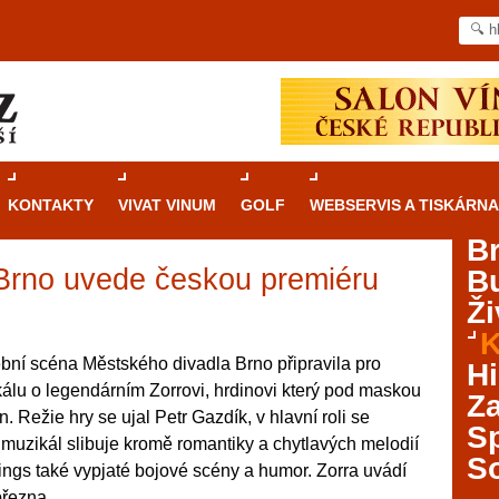
KONTAKTY
VIVAT VINUM
GOLF
WEBSERVIS A TISKÁRNA
B
Brno uvede českou premiéru
B
Průvodce
kasinovými hrami v Brně: Od
Ži
rulety po video automaty
K
Brno je městem známým pro zajímavé památky, skvělé
ní scéna Městského divadla Brno připravila pro
Hi
restaurace, divadla a univerzity. Mimo jiné je ale také
álu o legendárním Zorrovi, hrdinovi který pod maskou
Za
místem, kde si můžete legálně a bezpečně vyzkoušet
. Režie hry se ujal Petr Gazdík, v hlavní roli se
různé kasinové hry. V neustále kvetoucí moravské
S
muzikál slibuje kromě romantiky a chytlavých melodií
metropoli naleznete širokou nabídku her od klasické
S
ngs také vypjaté bojové scény a humor. Zorra uvádí
rulety až po moderní automaty jak pro pravidelné
ráče. V...
března.