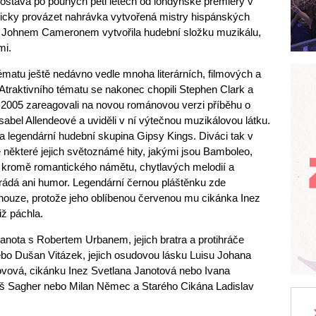
stává po pouhých pěti letech od londýnské premiéry v
picky provázet nahrávka vytvořená mistry hispánských
 s Johnem Cameronem vytvořila hudební složku muzikálu,
mi.
matu ještě nedávno vedle mnoha literárních, filmových a
Atraktivního tématu se nakonec chopili Stephen Clark a
2005 zareagovali na novou románovou verzi příběhu o
Isabel Allendeové a uviděli v ní výtečnou muzikálovou látku.
ila legendární hudební skupina Gipsy Kings. Diváci tak v
 některé jejich světoznámé hity, jakými jsou Bamboleo,
l kromě romantického námětu, chytlavých melodií a
rádá ani humor. Legendární černou pláštěnku zde
z nouze, protože jeho oblíbenou červenou mu cikánka Inez
iž páchla.
 Janota s Robertem Urbanem, jejich bratra a protihráče
bo Dušan Vitázek, jejich osudovou lásku Luisu Johana
vová, cikánku Inez Svetlana Janotová nebo Ivana
š Sagher nebo Milan Němec a Starého Cikána Ladislav