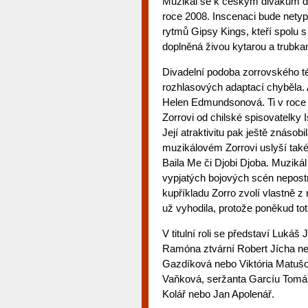
Muzikál se k českým divákům do
roce 2008. Inscenaci bude nety
rytmů Gipsy Kings, kteří spolu
doplněná živou kytarou a trubka
Divadelní podoba zorrovského té
rozhlasových adaptací chyběla. 
Helen Edmundsonová. Ti v roce 
Zorrovi od chilské spisovatelky 
Její atraktivitu pak ještě znásob
muzikálovém Zorrovi uslyší také
Baila Me či Djobi Djoba. Muziká
vypjatých bojových scén nepost
kupříkladu Zorro zvolí vlastně 
už vyhodila, protože poněkud tot
V titulní roli se představí Lukáš
Ramóna ztvární Robert Jícha ne
Gazdíková nebo Viktória Matušo
Vaňková, seržanta Garcíu Tomá
Kolář nebo Jan Apolenář.