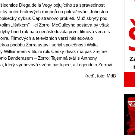
lechtice Diega de la Vegy bojujícího za spravedlnost
erický autor brakových románů na pokračování Johnston
opisecký cyklus Capistranovo prokletí. Muž skrytý pod
lím „lišákem" – el Zorro! McCulleyho postava by však
dyby hned rok nato nenásledovala první filmová verze s
rra. Filmových a televizních verzí následovalo
kou podobu Zorra ustavil seriál společnosti Walta
y Williamsem v titulní roli. Český divák má pak zřejmě
tonio Banderasem – Zorro: Tajemná tvář s Anthony
ra, který vychovává svého nástupce, a Legendu o Zorrovi.
(red), foto: MdB