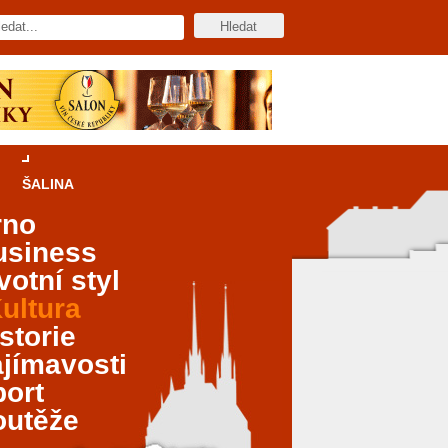
ŠALINA
rno
usiness
votní styl
ultura
storie
jímavosti
port
outěže