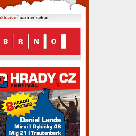
xkluzivní
partner sekce