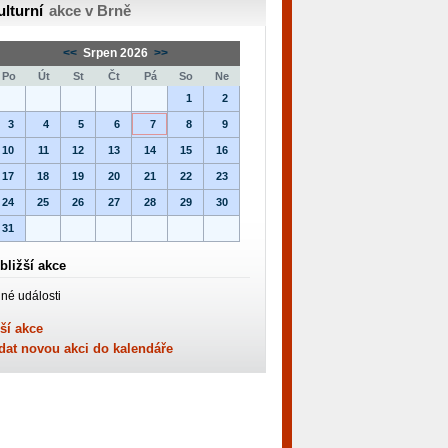
ulturní
akce v Brně
<<
Srpen 2026
>>
Po
Út
St
Čt
Pá
So
Ne
1
2
3
4
5
6
7
8
9
10
11
12
13
14
15
16
17
18
19
20
21
22
23
24
25
26
27
28
29
30
31
bližší akce
né události
ší akce
dat novou akci do kalendáře