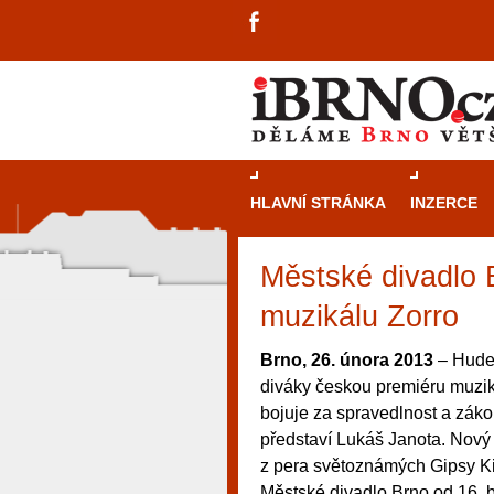
HLAVNÍ STRÁNKA
INZERCE
Městské divadlo 
muzikálu Zorro
Brno, 26. února 2013
– Hudeb
diváky českou premiéru muzik
bojuje za spravedlnost a zákon
představí Lukáš Janota. Nový 
z pera světoznámých Gipsy Ki
návštěvníky, tak pro příležitostné h
Městské divadlo Brno od 16. 