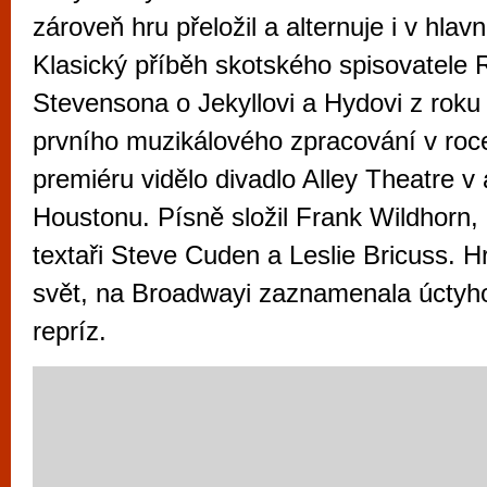
vyzkoušet různé kasinové hry. V neustál
zároveň hru přeložil a alternuje i v hlavní
metropoli naleznete širokou nabídku her o
Klasický příběh skotského spisovatele 
po moderní automaty jak pro pravidelné n
Stevensona o Jekyllovi a Hydovi z roku
příležitostné hráče. V...
prvního muzikálového zpracování v roc
premiéru vidělo divadlo Alley Theatre 
Houstonu. Písně složil Frank Wildhorn, l
textaři Steve Cuden a Leslie Bricuss. Hr
svět, na Broadwayi zaznamenala úcty
repríz.