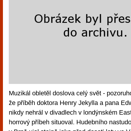
Muzikál obletěl doslova celý svět - pozoruho
že příběh doktora Henry Jekylla a pana E
nikdy nehrál v divadlech v londýnském Eas
horrový příbeh situoval. Hudebního nastud