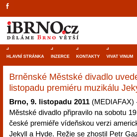
HLAVNÍ STRÁNKA
INZERCE
KONTAKTY
VIVAT VINUM
Brněnské Městské divadlo uved
Průvodce
kasi
listopadu premiéru muzikálu Jek
Brně: Od rulet
automaty
Brno, 9. listopadu 2011
(MEDIAFAX) -
Brno je měs
Městské divadlo připravilo na sobotu 19.
zajímavé p
české premiéře vídeňskou verzi americ
restaurace, div
Jekyll a Hyde. Režie se zhostil Petr Gaz
Mimo jiné je ale také místem, kde si můžet