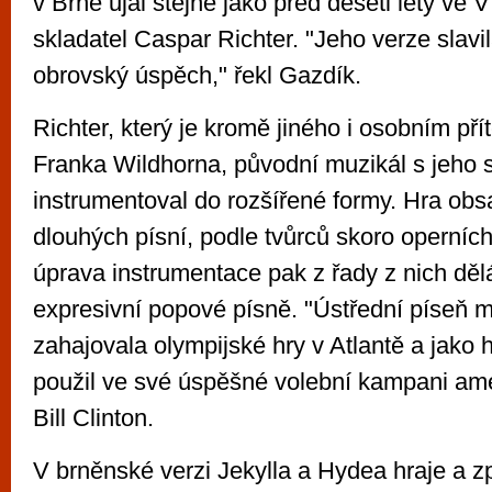
v Brně ujal stejně jako před deseti lety ve
skladatel Caspar Richter. "Jeho verze slavi
obrovský úspěch," řekl Gazdík.
Richter, který je kromě jiného i osobním pří
Franka Wildhorna, původní muzikál s jeho
instrumentoval do rozšířené formy. Hra obs
dlouhých písní, podle tvůrců skoro operních
úprava instrumentace pak z řady z nich dě
expresivní popové písně. "Ústřední píseň m
zahajovala olympijské hry v Atlantě a jako h
použil ve své úspěšné volební kampani ame
Bill Clinton.
V brněnské verzi Jekylla a Hydea hraje a zp