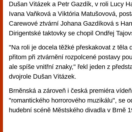
Dušan Vitázek a Petr Gazdík, v roli Lucy Ha
Ivana Vaňková a Viktória Matušovová, po
Carewové ztvární Johana Gazdíková s Han
Dirigentské taktovky se chopil Ondřej Tajov
"Na roli je docela těžké přeskakovat z těla 
přitom při ztvárnění rozpolcené postavy po
ale spíše vnitřní znaky," řekl jeden z předst
dvojrole Dušan Vitázek.
Brněnská a zároveň i česká premiéra víde
"romantického horrorového muzikálu", se o
hudební scéně Městského divadla v Brně 19