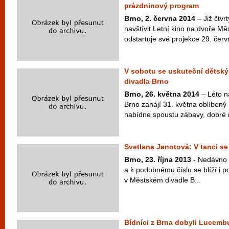
prázdninový program
Brno, 2. června 2014
– Již čtvr
navštívit Letní kino na dvoře Mě
odstartuje své projekce 29. červ
V sobotu se uskuteční dětsk
divadla Brno
Brno, 26. května 2014
– Léto n
Brno zahájí 31. května oblíbený
nabídne spoustu zábavy, dobré n
Svetlana Janotová: V tanci se
Brno, 23. října 2013
- Nedávno o
a k podobnému číslu se blíží i p
v Městském divadle B...
Bídníci z Brna dobyli Lucemb