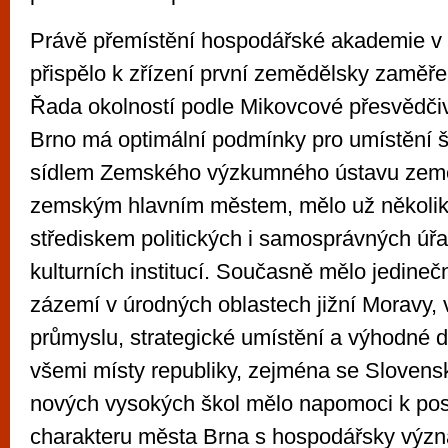
Právě přemístění hospodářské akademie v
přispělo k zřízení první zemědělsky zaměře
Řada okolností podle Mikovcové přesvědčiv
Brno má optimální podmínky pro umístění š
sídlem Zemského výzkumného ústavu země
zemským hlavním městem, mělo už několika 
střediskem politických i samosprávných úř
kulturních institucí. Současně mělo jedine
zázemí v úrodných oblastech jižní Moravy,
průmyslu, strategické umístění a výhodné d
všemi místy republiky, zejména se Slovens
nových vysokých škol mělo napomoci k pos
charakteru města Brna s hospodářsky vý