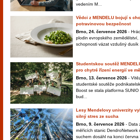
vedením M...
Vědci z MENDELU bojují s cho
potravinovou bezpečnost
Brno, 24. července 2026
- Hrác
plodin evropského zemědělství,
schopnosti vázat vzdušný dusík a
Studentskou soutěž MENDELU 
pro chytré řízení energií ve m
Brno, 13. července 2026
- Vítě
studentské soutěže podnikate
Boost se stala platforma SUNIO 
bud...
Lesy Mendelovy univerzity vy
silný stres ze sucha
Brno, 9. července 2026
- Data z
měřicích stanic DendroNetwork u
suchem dosáhl na konci června h