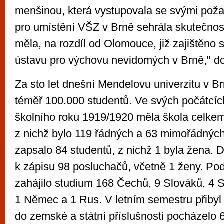
menšinou, která vystupovala se svými pož
pro umístění VŠZ v Brně sehrála skutečnos
měla, na rozdíl od Olomouce, již zajištěno
ústavu pro výchovu nevidomých v Brně," d
Za sto let dnešní Mendelovu univerzitu v B
téměř 100.000 studentů. Ve svých počátcíc
školního roku 1919/1920 měla škola celke
z nichž bylo 119 řádných a 63 mimořádných
zapsalo 84 studentů, z nichž 1 byla žena. D
k zápisu 98 posluchačů, včetně 1 ženy. Pod
zahájilo studium 168 Čechů, 9 Slováků, 4 S
1 Němec a 1 Rus. V letním semestru přibyl 
do zemské a státní příslušnosti pocházelo 