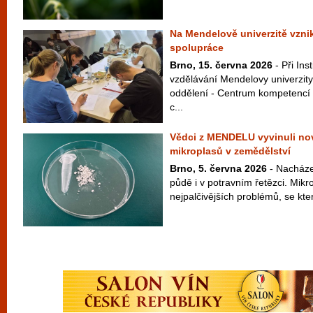
Na Mendelově univerzitě vzni
spolupráce
Brno, 15. června 2026
- Při Ins
vzdělávání Mendelovy univerzity
oddělení - Centrum kompetencí 
c...
Vědci z MENDELU vyvinuli n
mikroplasů v zemědělství
Brno, 5. června 2026
- Nacházej
půdě i v potravním řetězci. Mikr
nejpalčivějších problémů, se kter