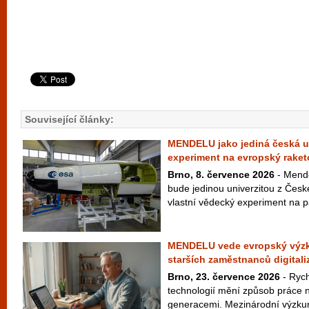
Související články:
MENDELU jako jediná česká un
experiment na evropský raket
Brno, 8. července 2026
- Mende
bude jedinou univerzitou z České
vlastní vědecký experiment na p
MENDELU vede evropský výzku
starších zaměstnanců digitali
Brno, 23. července 2026
- Rych
technologií mění způsob práce n
generacemi. Mezinárodní výzku