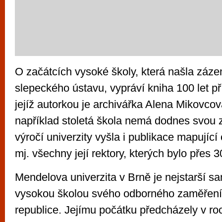
O začátcích vysoké školy, která našla záz
slepeckého ústavu, vypráví kniha 100 let
jejíž autorkou je archivářka Alena Mikovcov
například stoletá škola nemá dodnes svou za
výročí univerzity vyšla i publikace mapující
mj. všechny její rektory, kterých bylo přes 3
Mendelova univerzita v Brně je nejstarší s
vysokou školou svého odborného zaměření
republice. Jejímu počátku předcházely v r