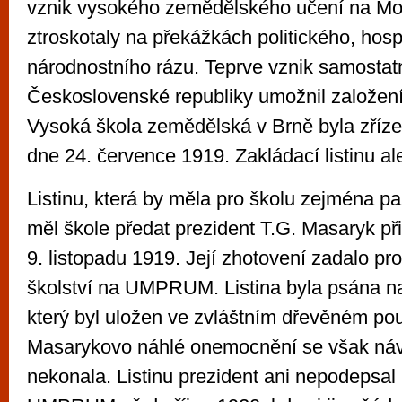
vznik vysokého zemědělského učení na Mor
ztroskotaly na překážkách politického, ho
národnostního rázu. Teprve vznik samostat
Československé republiky umožnil založení 
Vysoká škola zemědělská v Brně byla zří
dne 24. července 1919. Zakládací listinu a
Listinu, která by měla pro školu zejména 
měl škole předat prezident T.G. Masaryk p
9. listopadu 1919. Její zhotovení zadalo pr
školství na UMPRUM. Listina byla psána 
který byl uložen ve zvláštním dřevěném po
Masarykovo náhlé onemocnění se však ná
nekonala. Listinu prezident ani nepodepsal 