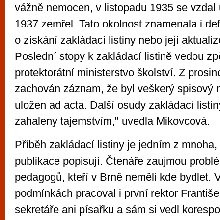
vážně nemocen, v listopadu 1935 se vzdal ú
1937 zemřel. Tato okolnost znamenala i def
o získání zakládací listiny nebo její aktuali
Poslední stopy k zakládací listině vedou zpě
protektorátní ministerstvo školství. Z prosi
zachován záznam, že byl veškerý spisový ma
uložen ad acta. Další osudy zakládací listin
zahaleny tajemstvím," uvedla Mikovcová.
Příběh zakládací listiny je jedním z mnoha,
publikace popisují. Čtenáře zaujmou probl
pedagogů, kteří v Brně neměli kde bydlet.
podmínkách pracoval i první rektor Franti
sekretáře ani písařku a sám si vedl korespo