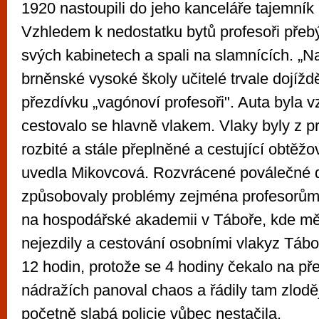
1920 nastoupili do jeho kanceláře tajemník 
Vzhledem k nedostatku bytů profesoři přebý
svých kabinetech a spali na slamnících. „N
brněnské vysoké školy učitelé trvale dojížděl
přezdívku „vagónoví profesoři". Auta byla v
cestovalo se hlavně vlakem. Vlaky byly z p
rozbité a stále přeplněné a cestující obtěžo
uvedla Mikovcová. Rozvrácené poválečné 
způsobovaly problémy zejména profesorům
na hospodářské akademii v Táboře, kde měl
nejezdily a cestování osobními vlakyz Tábo
12 hodin, protože se 4 hodiny čekalo na pře
nádražích panoval chaos a řádily tam zlodě
početně slabá policie vůbec nestačila.