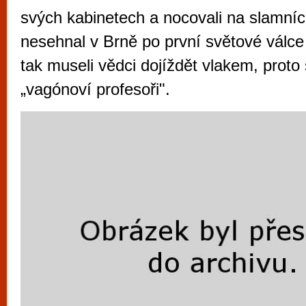
vyzkoušet různé kasinové hry. V neustál
svých kabinetech a nocovali na slamníc
metropoli naleznete širokou nabídku her o
nesehnal v Brně po první světové válce 
po moderní automaty jak pro pravidelné n
tak museli vědci dojíždět vlakem, proto 
příležitostné hráče. V...
„vagónoví profesoři".