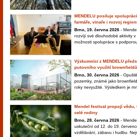
MENDELU posiluje spolupráci 
farmáře, vinaře i rozvoj regio
Brno, 19. června 2026
- Mendel
rozvíjí své dlouhodobé aktivity v
možnosti spolupráce s podporou 
Výzkumníci z MENDELU předst
putovního využití brownfield
Brno, 30. června 2026
- Opuště
pozemky, známé jako brownfieldy
roky nevyužité. Výsledkem je mn
Mendel festival propojí vědu,
celé rodiny
Brno, 28. června 2026
- Mendel 
uskuteční od 12. do 19. červenc
vzdělávání, zábavu i hudbu. Nej