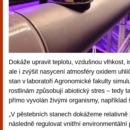
Dokáže upravit teplotu, vzdušnou vlhkost, i
ale i zvýšit nasycení atmosféry oxidem uhli
stan v laboratoři Agronomické fakulty simul
rostlinám způsobují abiotický stres – tedy t
přímo vyvolán živými organismy, například 
„V pěstebních stanech dokážeme relativně 
následně regulovat vnitřní environmentální