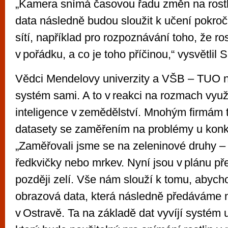
„Kamera snímá časovou řadu změn na rost
data následně budou sloužit k učení pokro
sítí, například pro rozpoznávání toho, že ros
v pořádku, a co je toho příčinou,“ vysvětlil 
Vědci Mendelovy univerzity a VŠB – TUO n
systém sami. A to v reakci na rozmach vyu
inteligence v zemědělství. Mnohým firmám t
datasety se zaměřením na problémy u konkr
„Zaměřovali jsme se na zeleninové druhy – 
ředkvičky nebo mrkev. Nyní jsou v plánu př
později zelí. Vše nám slouží k tomu, abych
obrazová data, která následně předáváme n
v Ostravě. Ta na základě dat vyvíjí systém 