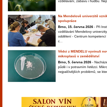
vzdělávání, zábavu i hudbu. Nej
Na Mendelově univerzitě vzni
spolupráce
Brno, 15. června 2026
- Při Ins
vzdělávání Mendelovy univerzity
oddělení - Centrum kompetencí 
c...
Vědci z MENDELU vyvinuli n
mikroplasů v zemědělství
Brno, 5. června 2026
- Nacházej
půdě i v potravním řetězci. Mikr
nejpalčivějších problémů, se kter