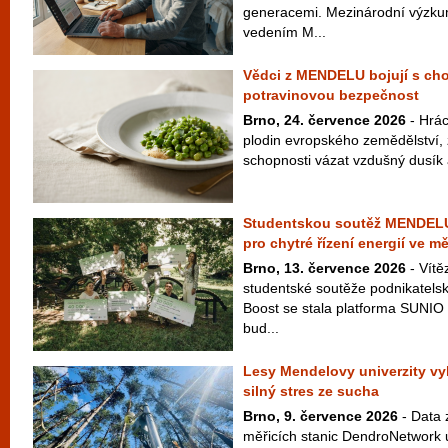
generacemi. Mezinárodní výzku
vedením M...
Vědci z MENDELU bojují s cho
potravinovou bezpečnost
Brno, 24. července 2026
- Hrác
plodin evropského zemědělství,
schopnosti vázat vzdušný dusík a
Studentskou soutěž MENDELU 
pro chytré řízení energií ve m
Brno, 13. července 2026
- Vítě
studentské soutěže podnikate
Boost se stala platforma SUNIO 
bud...
Lesy Mendelovy univerzity vy
silný stres ze sucha
Brno, 9. července 2026
- Data z
měřicích stanic DendroNetwork u