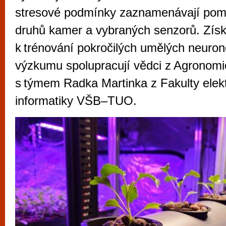
vyzkoušet různé kasinové hry. V neustál
stresové podmínky zaznamenávají pom
metropoli naleznete širokou nabídku her o
druhů kamer a vybraných senzorů. Získ
po moderní automaty jak pro pravidelné n
k trénování pokročilých umělých neuron
příležitostné hráče. V...
výzkumu spolupracují vědci z Agronomic
s týmem Radka Martinka z Fakulty elekt
informatiky VŠB–TUO.