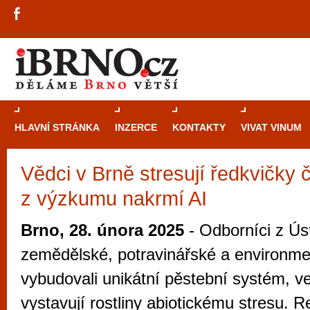
HLAVNÍ STRÁNKA
INZERCE
KONTAKTY
VIVAT VINUM
Vědci v Brně stresují ředkvičky 
Průvodce
kasi
z výzkumu nakrmí AI
Brně: Od rulet
automaty
Brno, 28. února 2025
- Odborníci z Ús
Brno je měs
zemědělské, potravinářské a environmen
zajímavé p
vybudovali unikátní pěstební systém, v
restaurace, div
vystavují rostliny abiotickému stresu. Re
Mimo jiné je ale také místem, kde si můžet