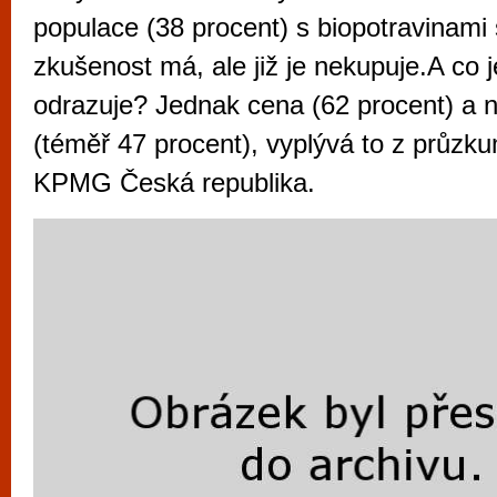
vyzkoušet různé kasinové hry. V neustál
populace (38 procent) s biopotravinami
metropoli naleznete širokou nabídku her o
zkušenost má, ale již je nekupuje.A co 
po moderní automaty jak pro pravidelné n
odrazuje? Jednak cena (62 procent) a 
příležitostné hráče. V...
(téměř 47 procent), vyplývá to z průzk
KPMG Česká republika.