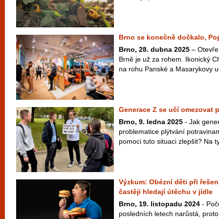
Brno se konečně dočkalo, Pop
Brno, 28. dubna 2025
– Otevře
Brně je už za rohem. Ikonický 
na rohu Panské a Masarykovy uli
Generace Z se učí omezovat p
Brno, 9. ledna 2025
- Jak gener
problematice plýtvání potravina
pomoci tuto situaci zlepšit? Na t
Výzkum: Obézní děti při řešen
častěji hledají útěchu v jídle
Brno, 19. listopadu 2024
- Poč
posledních letech narůstá, prot