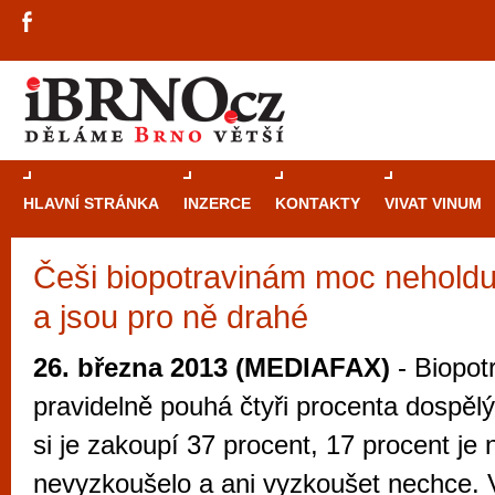
HLAVNÍ STRÁNKA
INZERCE
KONTAKTY
VIVAT VINUM
Češi biopotravinám moc neholduj
Průvodce
kasi
a jsou pro ně drahé
Brně: Od rulet
automaty
26. března 2013 (MEDIAFAX)
- Biopotr
Brno je měs
pravidelně pouhá čtyři procenta dospě
zajímavé p
si je zakoupí 37 procent, 17 procent je
restaurace, div
nevyzkoušelo a ani vyzkoušet nechce. V
Mimo jiné je ale také místem, kde si můžet