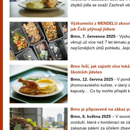
zbytků jídla se snaží Zachraň ob
Výzkumníci z MENDELU zkoumá
jak Češi plýtvají jídlem
Brno, 7. července 2025
- Výzk
věnují už více než 7 let tématu p
nejrůznějších úhlů pohledu. Jejic
Brno řeší, jak zajistit více lo
školních jídelen
Brno, 12. června 2025
- V pond
jihomoravského kuřete, v úterý 
kapusty… Co by mohlo přispět k 
Brno je připravené na zákaz 
Brno, 6. května 2025
– V souvis
ovzduší, která v kombinaci se 
zakazuje pálení za účelem zbave