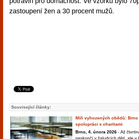
potravin pro domácnost. Ve vzorku bylo 70
zastoupení žen a 30 procent mužů.
Související články:
Míň vyhozených obědů: Brno m
spolupráci s charitami
Brno, 4. února 2026
- Až čtvrti
neskončí v žaludcích dětí, ale v 