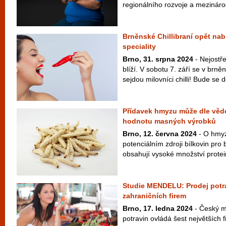
regionálního rozvoje a mezinárod
Brněnské Chillibraní opět nabí
speciality
Brno, 31. srpna 2024
- Nejostře
blíží. V sobotu 7. září se v brn
sejdou milovníci chilli! Bude se d
Přídavek hmyzu může dle vědc
hodnotu masných výrobků
Brno, 12. června 2024
- O hmyz
potenciálním zdroji bílkovin pro
obsahují vysoké množství protein
Studie MENDELU: Prodej potra
zahraničních firem
Brno, 17. ledna 2024
- Český m
potravin ovládá šest největších f