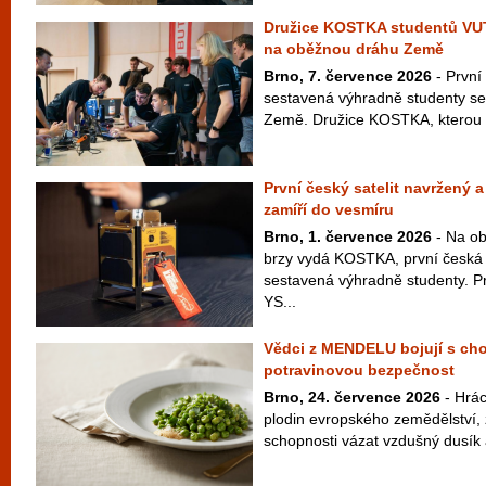
Družice KOSTKA studentů VU
na oběžnou dráhu Země
Brno, 7. července 2026
- První
sestavená výhradně studenty se
Země. Družice KOSTKA, kterou vy
První český satelit navržený 
zamíří do vesmíru
Brno, 1. července 2026
- Na ob
brzy vydá KOSTKA, první česká 
sestavená výhradně studenty. P
YS...
Vědci z MENDELU bojují s cho
potravinovou bezpečnost
Brno, 24. července 2026
- Hrác
plodin evropského zemědělství,
schopnosti vázat vzdušný dusík a