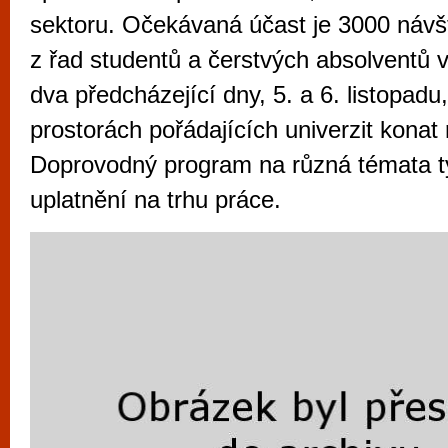
vyzkoušet různé kasinové hry. V neustál
sektoru. Očekávaná účast je 3000 náv
metropoli naleznete širokou nabídku her o
z řad studentů a čerstvých absolventů v
po moderní automaty jak pro pravidelné n
dva předcházející dny, 5. a 6. listopadu
příležitostné hráče. V...
prostorách pořádajících univerzit konat
Doprovodný program na různá témata tý
uplatnění na trhu práce.