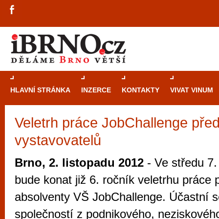
HLAVNÍ STRÁNKA
INZERCE
KONTAKTY
VIVAT VINUM
Veletrh práce JobChallenge před
Průvodce
kasi
vystavovatelů
Brně: Od rulet
automaty
Brno, 2. listopadu 2012
- Ve středu 7.
Brno je měs
bude konat již 6. ročník veletrhu práce 
zajímavé p
absolventy VŠ JobChallenge. Účastní se
restaurace, div
společností z podnikového, neziskového
Mimo jiné je ale také místem, kde si můžet