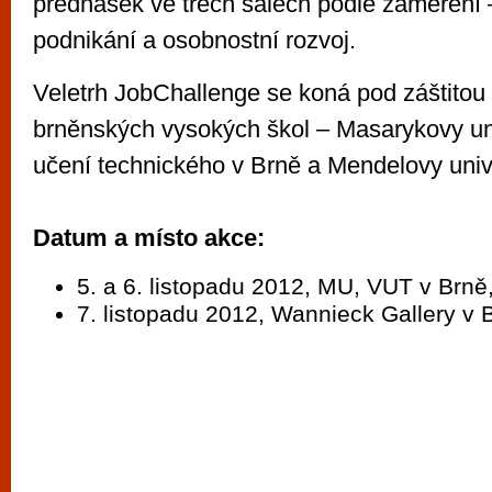
přednášek ve třech sálech podle zaměření 
podnikání a osobnostní rozvoj.
Veletrh JobChallenge se koná pod záštitou r
brněnských vysokých škol – Masarykovy un
učení technického v Brně a Mendelovy unive
Datum a místo akce:
5. a 6. listopadu 2012, MU, VUT v Br
7. listopadu 2012, Wannieck Gallery v 