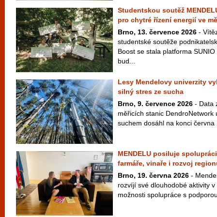
Studentskou soutěž MENDELU 
pro chytré řízení energií ve m
Brno, 13. července 2026
- Vítě
studentské soutěže podnikate
Boost se stala platforma SUNIO 
bud...
Lesy Mendelovy univerzity vy
silný stres ze sucha
Brno, 9. července 2026
- Data z
měřicích stanic DendroNetwork u
suchem dosáhl na konci června h
MENDELU posiluje spolupráci 
farmáře, vinaře i rozvoj regio
Brno, 19. června 2026
- Mendel
rozvíjí své dlouhodobé aktivity v
možnosti spolupráce s podporou 