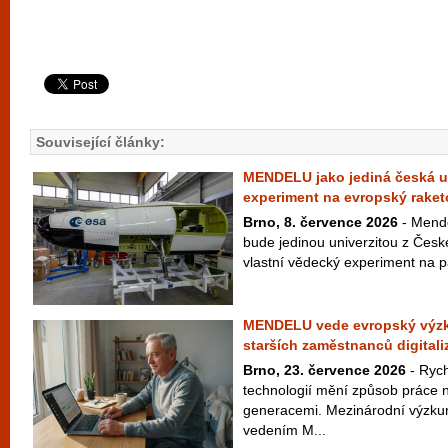
Související články:
MENDELU jako jediná česká un
experiment na evropský raket
Brno, 8. července 2026
- Mende
bude jedinou univerzitou z České
vlastní vědecký experiment na p
MENDELU vede evropský výzku
starších zaměstnanců digitali
Brno, 23. července 2026
- Rych
technologií mění způsob práce n
generacemi. Mezinárodní výzku
vedením M...