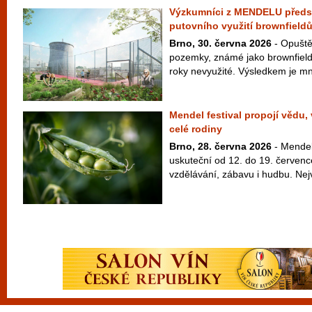
Výzkumníci z MENDELU předst
putovního využití brownfield
Brno, 30. června 2026
- Opuště
pozemky, známé jako brownfieldy
roky nevyužité. Výsledkem je mn
Mendel festival propojí vědu,
celé rodiny
Brno, 28. června 2026
- Mendel 
uskuteční od 12. do 19. červenc
vzdělávání, zábavu i hudbu. Nej