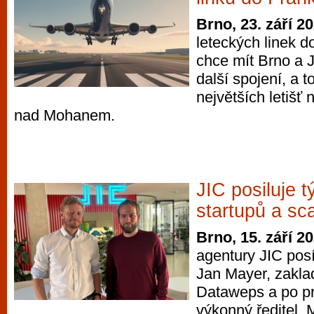
Brno, 23. září 2
leteckých linek 
chce mít Brno a 
další spojení, a t
největších letišť 
nad Mohanem.
JIC posiluje 
startupů a sc
Brno, 15. září 2
agentury JIC posí
Jan Mayer, zaklad
Dataweps a po pr
výkonný ředitel. 