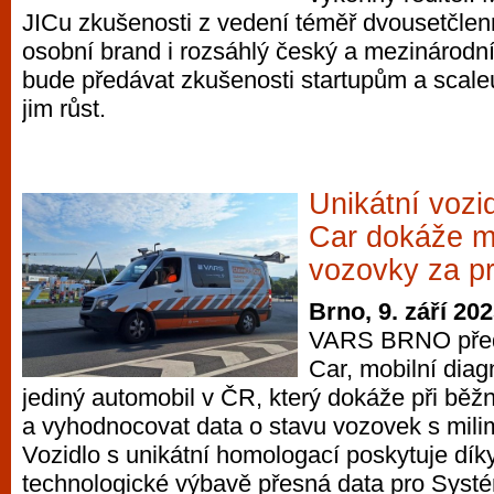
JICu zkušenosti z vedení téměř dvousetčlen
osobní brand i rozsáhlý český a mezinárodní
bude předávat zkušenosti startupům a sca
jim růst.
Unikátní vozi
Car dokáže m
vozovky za p
Brno, 9. září 20
VARS BRNO před
Car, mobilní diag
jediný automobil v ČR, který dokáže při běž
a vyhodnocovat data o stavu vozovek s mili
Vozidlo s unikátní homologací poskytuje dík
technologické výbavě přesná data pro Syst