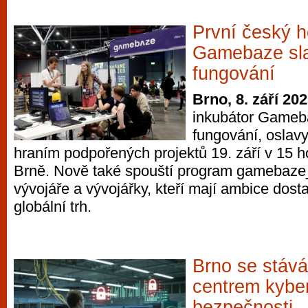
První český h
Gamebaze sla
fungování
Brno, 8. září 20
inkubátor Gameba
fungování, oslavy
hraním podpořených projektů 19. září v 15 h
Brně. Nově také spouští program gamebaze_
vývojáře a vývojářky, kteří mají ambice dosta
globální trh.
Brno se stáv
centrem kybe
bezpečnosti