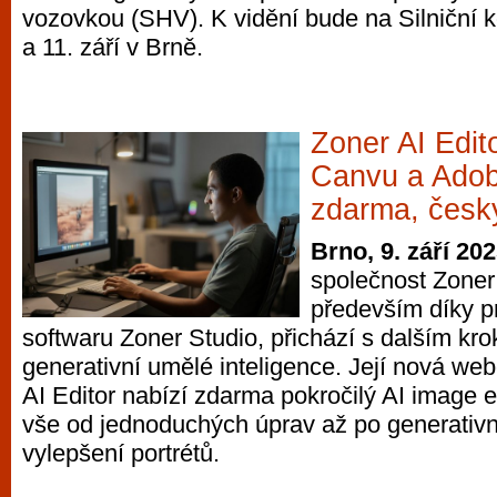
vozovkou (SHV). K vidění bude na Silniční k
a 11. září v Brně.
Zoner AI Edi
Canvu a Adob
zdarma, česky
Brno, 9. září 20
společnost Zoner
především díky p
softwaru Zoner Studio, přichází s dalším kr
generativní umělé inteligence. Její nová we
AI Editor nabízí zdarma pokročilý AI image e
vše od jednoduchých úprav až po generativn
vylepšení portrétů.