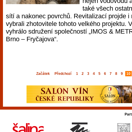
nejen vodovodu a
také všech ostat
sítí a nakonec povrchů. Revitalizací projde i
vybrali zhotovitele tohoto velkého projektu. 
vyhrálo sdružení společností „IMOS & ME
Brno – Fryčajova“.
Začátek
Předchozí
1
2
3
4
5
6
7
8
9
10
Part