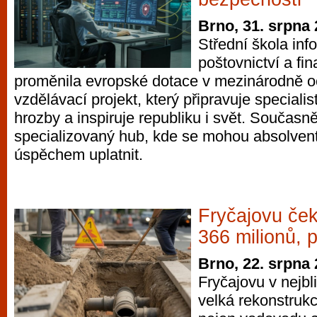
Brno, 31. srpna
Střední škola info
poštovnictví a fin
proměnila evropské dotace v mezinárodně 
vzdělávací projekt, který připravuje speciali
hrozby a inspiruje republiku i svět. Současně
specializovaný hub, kde se mohou absolventi
úspěchem uplatnit.
Fryčajovu če
366 milionů, 
Brno, 22. srpna
Fryčajovu v nejbl
velká rekonstrukc