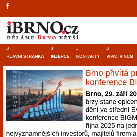
HLAVNÍ STRÁNKA
INZERCE
KONTAKTY
VIVAT VINUM
Brno přivítá p
Průvodce
kasi
konference 
Brně: Od rulet
Brno, 29. září 2
automaty
brzy stane epicen
dění ve střední E
Brno je měs
konference BIGM
zajímavé p
října 2025 na je
restaurace, div
nejvýznamnějších investorů, majitelů firem 
Mimo jiné je ale také místem, kde si můžet