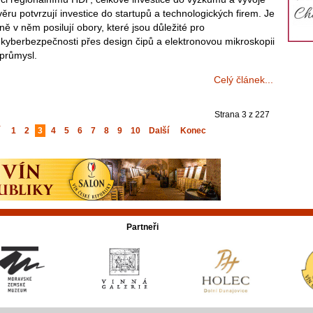
věru potvrzují investice do startupů a technologických firem. Je
ě v něm posilují obory, které jsou důležité pro
yberbezpečnosti přes design čipů a elektronovou mikroskopii
 průmysl.
Celý článek...
Strana 3 z 227
1
2
3
4
5
6
7
8
9
10
Další
Konec
Partneři