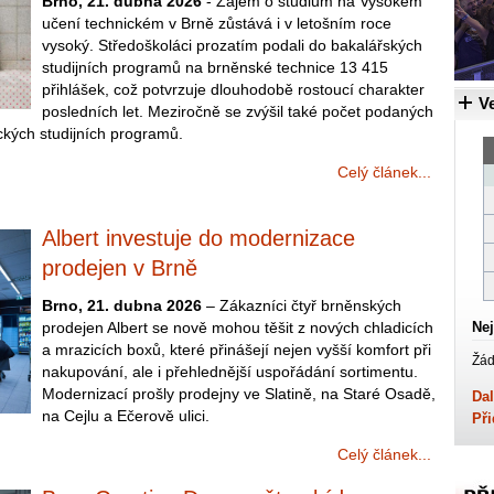
Brno, 21. dubna 2026
- Zájem o studium na Vysokém
učení technickém v Brně zůstává i v letošním roce
vysoký. Středoškoláci prozatím podali do bakalářských
studijních programů na brněnské technice 13 415
přihlášek, což potvrzuje dlouhodobě rostoucí charakter
Ve
posledních let. Meziročně se zvýšil také počet podaných
ckých studijních programů.
Celý článek...
Albert investuje do modernizace
prodejen v Brně
Brno, 21. dubna 2026
– Zákazníci čtyř brněnských
prodejen Albert se nově mohou těšit z nových chladicích
Nej
a mrazicích boxů, které přinášejí nejen vyšší komfort při
Žád
nakupování, ale i přehlednější uspořádání sortimentu.
Modernizací prošly prodejny ve Slatině, na Staré Osadě,
Dal
na Cejlu a Ečerově ulici.
Při
Celý článek...