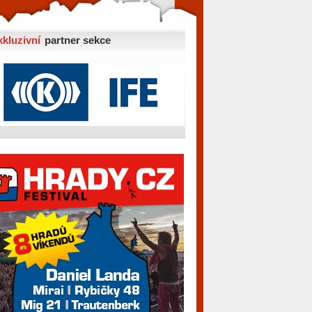
xkluzivní
partner sekce