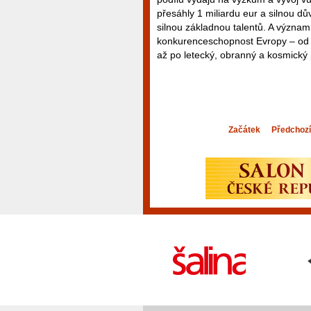
přesáhly 1 miliardu eur a silnou dů
silnou základnou talentů. A významn
konkurenceschopnost Evropy – od k
až po letecký, obranný a kosmický
Začátek
Předchozí