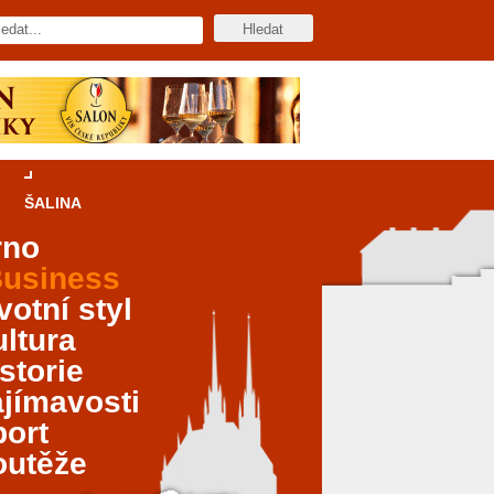
ŠALINA
rno
usiness
votní styl
ltura
storie
jímavosti
port
outěže