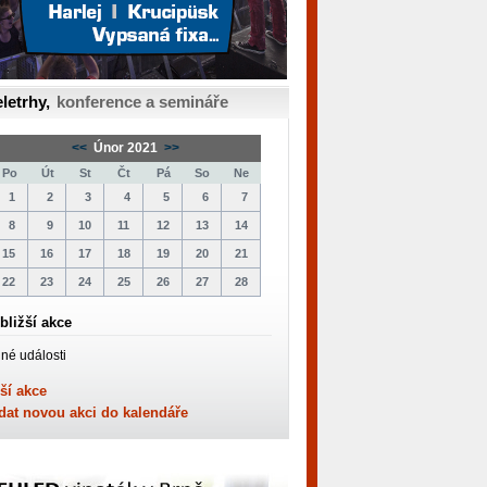
letrhy,
konference a semináře
<<
Únor 2021
>>
Po
Út
St
Čt
Pá
So
Ne
1
2
3
4
5
6
7
8
9
10
11
12
13
14
15
16
17
18
19
20
21
22
23
24
25
26
27
28
bližší akce
né události
ší akce
dat novou akci do kalendáře