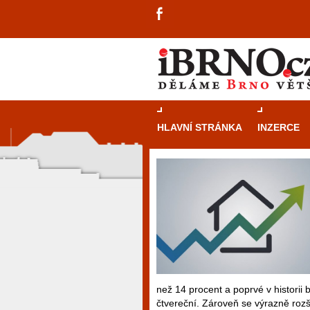
HLAVNÍ STRÁNKA
INZERCE
než 14 procent a poprvé v historii 
čtvereční. Zároveň se výrazně rozš
návštěvníky, tak pro příležitostné h