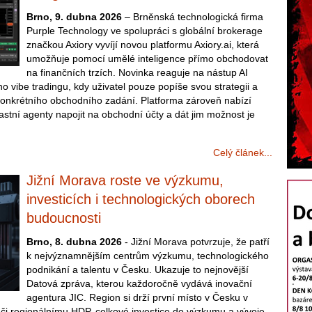
Brno, 9. dubna 2026
– Brněnská technologická firma
Purple Technology ve spolupráci s globální brokerage
značkou Axiory vyvíjí novou platformu Axiory.ai, která
umožňuje pomocí umělé inteligence přímo obchodovat
na finančních trzích. Novinka reaguje na nástup AI
o vibe tradingu, kdy uživatel pouze popíše svou strategii a
konkrétního obchodního zadání. Platforma zároveň nabízí
astní agenty napojit na obchodní účty a dát jim možnost je
Celý článek...
Jižní Morava roste ve výzkumu,
investicích i technologických oborech
budoucnosti
Brno, 8. dubna 2026
- Jižní Morava potvrzuje, že patří
k nejvýznamnějším centrům výzkumu, technologického
podnikání a talentu v Česku. Ukazuje to nejnovější
Datová zpráva, kterou každoročně vydává inovační
agentura JIC. Region si drží první místo v Česku v
ůči regionálnímu HDP, celkové investice do výzkumu a vývoje