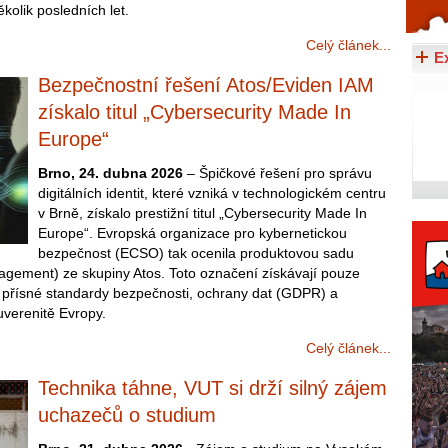
kolik posledních let.
Celý článek...
Celý článek...
E
Bezpečnostní řešení Atos/Eviden IAM
získalo titul „Cybersecurity Made In
Europe“
Brno, 24. dubna 2026
– Špičkové řešení pro správu
digitálních identit, které vzniká v technologickém centru
v Brně, získalo prestižní titul „Cybersecurity Made In
Europe“. Evropská organizace pro kybernetickou
bezpečnost (ECSO) tak ocenila produktovou sadu
agement) ze skupiny Atos. Toto označení získávají pouze
í přísné standardy bezpečnosti, ochrany dat (GDPR) a
suverenitě Evropy.
Celý článek...
Technika táhne, VUT si drží silný zájem
uchazečů o studium