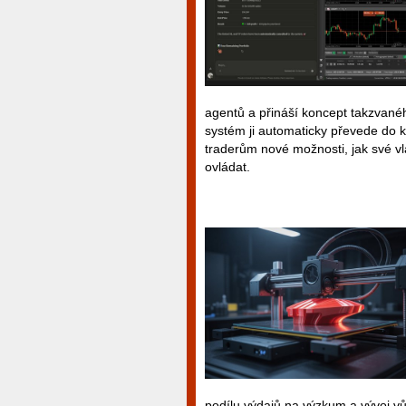
agentů a přináší koncept takzvanéh
systém ji automaticky převede do 
traderům nové možnosti, jak své vl
ovládat.
podílu výdajů na výzkum a vývoj v