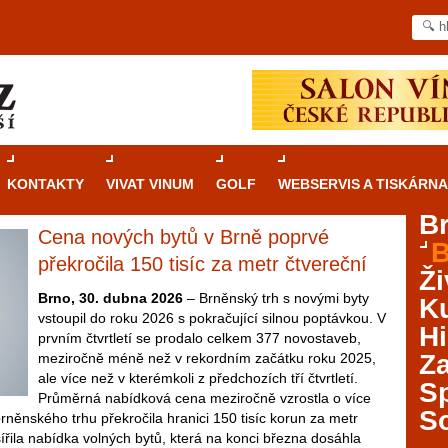
KONTAKTY
VIVAT VINUM
GOLF
WEBSERVIS A TISKÁRNA
B
Cena nových bytů v Brně poprvé
B
Průvodce
kasinovými hrami v Brně: Od
překročila 150 tisíc za metr čtvereční
Ži
rulety po video automaty
Brno, 30. dubna 2026
– Brněnský trh s novými byty
Ku
vstoupil do roku 2026 s pokračující silnou poptávkou. V
Brno je městem známým pro zajímavé památky, skvělé
Hi
prvním čtvrtletí se prodalo celkem 377 novostaveb,
restaurace, divadla a univerzity. Mimo jiné je ale také
Za
meziročně méně než v rekordním začátku roku 2025,
místem, kde si můžete legálně a bezpečně vyzkoušet
ale více než v kterémkoli z předchozích tří čtvrtletí.
různé kasinové hry. V neustále kvetoucí moravské
S
Průměrná nabídková cena meziročně vzrostla o více
metropoli naleznete širokou nabídku her od klasické
S
brněnského trhu překročila hranici 150 tisíc korun za metr
rulety až po moderní automaty jak pro pravidelné
ířila nabídka volných bytů, která na konci března dosáhla
ráče. V...