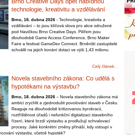
Brno Creative Days opět nabídnou
technologie, kreativitu a vzdělávání
Brno, 18. dubna 2026
- Technologie, kreativita a
vzdělávání – to jsou klíčová slova pro akce sdružené
pod hlavičkou Brno Creative Days. Pilířem jsou
dlouhodobě Game Access Conference, Brno Maker
Faire a festival GameDev Connect. Brněnští zastupitelé
schválili na jejich konání dotaci ve výši 1,43 milionu
Celý článek...
Novela stavebního zákona: Co udělá s
hypotékami na výstavbu?
Brno, 18. dubna 2026
– Novela stavebního zákona má
ambici zrychlit a zjednodušit povolování staveb v Česku.
Reaguje na dlouhodobě kritizovanou byrokracii,
roztříštěnost úřadů i nefunkční digitalizaci stavebního
řízení, které brzdí výstavbu a prodlužují schvalovací
procesy. Jaké konkrétní změny přináší, kdy vstoupí v
ancování výstavby, včetně hypoték?