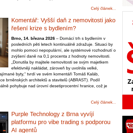
Celý článek...
Komentář: Vyšší daň z nemovitosti jako
řešení krize s bydlením?
Brno, 14. března 2026
– Domácí trh s bydlením v
posledních pěti letech kontinuálně zdražuje. Situaci by
mohlo pomoci nepopulární, ale systémové rozhodnutí o
zvýšení daně na 0,1 procenta z hodnoty nemovitosti.
„Donutila by majitele nemovitosti se svým majetkem
efektivněji nakládat, zároveň by uvolnila velké,
jímané byty,“ tvrdí ve svém komentáři Tomáš Kaláb,
ce brněnských architektů a stavitelů (ABRAST). Podíl
álně pohybuje nad úrovní desetiprocentní hranice, což je
Celý článek...
Purple Technology z Brna vyvíjí
platformu pro vibe trading s podporou
AI agentů