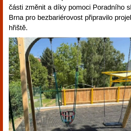
vyzkoušet různé kasinové hry. V neustál
části změnit a díky pomoci Poradního 
metropoli naleznete širokou nabídku her o
Brna pro bezbariérovost připravilo proje
po moderní automaty jak pro pravidelné n
hřiště.
příležitostné hráče. V...