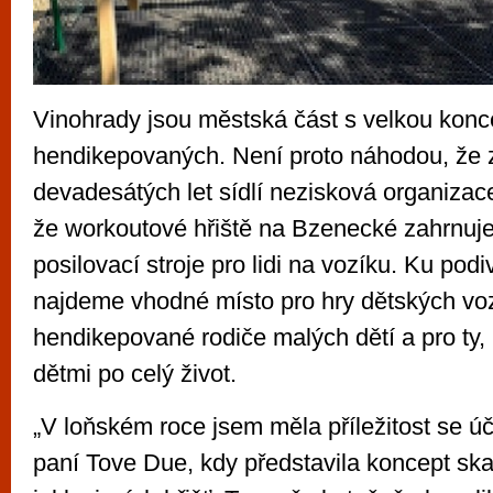
Vinohrady jsou městská část s velkou konc
hendikepovaných. Není proto náhodou, že z
devadesátých let sídlí nezisková organizac
že workoutové hřiště na Bzenecké zahrnuje 
posilovací stroje pro lidi na vozíku. Ku pod
najdeme vhodné místo pro hry dětských vo
hendikepované rodiče malých dětí a pro ty, k
dětmi po celý život.
„V loňském roce jsem měla příležitost se ú
paní Tove Due, kdy představila koncept sk