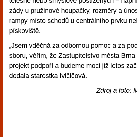
tělesně nebo smyslově postižených – napří
zády u pružinové houpačky, rozměry a únos
rampy místo schodů u centrálního prvku ne
pískoviště.
„Jsem vděčná za odbornou pomoc a za po
sboru, věřím, že Zastupitelstvo města Brna
projekt podpoří a budeme moci již letos začít
dodala starostka Ivičičová.
Zdroj a foto: