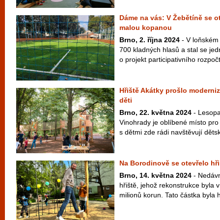
Dáme na vás: V Žebětíně se ot
malou kopanou
Brno, 2. října 2024
- V loňském 
700 kladných hlasů a stal se jed
o projekt participativního rozpo
Hřiště Akátky prošlo moderniza
děti
Brno, 22. května 2024
- Lesopa
Vinohrady je oblíbené místo pro
s dětmi zde rádi navštěvují dětské
Na Borodinově se otevřelo hři
Brno, 14. května 2024
- Nedávn
hřiště, jehož rekonstrukce byla 
milionů korun. Tato částka byla h