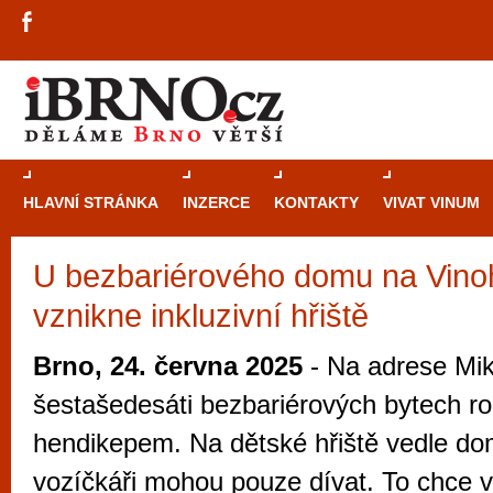
HLAVNÍ STRÁNKA
INZERCE
KONTAKTY
VIVAT VINUM
U bezbariérového domu na Vino
Průvodce
kasi
vznikne inkluzivní hřiště
Brně: Od rulet
automaty
Brno, 24. června 2025
- Na adrese Miku
Brno je měs
šestašedesáti bezbariérových bytech rod
zajímavé p
hendikepem. Na dětské hřiště vedle do
restaurace, div
vozíčkáři mohou pouze dívat. To chce 
Mimo jiné je ale také místem, kde si můžet