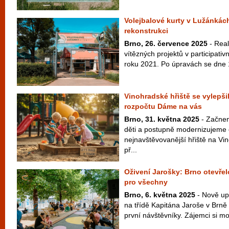
Volejbalové kurty v Lužánkách
rekonstrukci
Brno, 26. července 2025
- Real
vítězných projektů v participat
roku 2021. Po úpravách se dne 1
Vinohradské hřiště se vylepši
rozpočtu Dáme na vás
Brno, 31. května 2025
- Začnem
děti a postupně modernizujeme 
nejnavštěvovanější hřiště na Vi
př...
Oživení Jarošky: Brno otevře
pro všechny
Brno, 6. května 2025
- Nově up
na třídě Kapitána Jaroše v Brně
první návštěvníky. Zájemci si moh