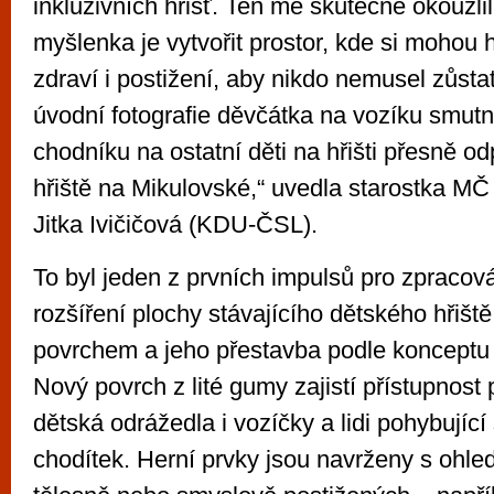
inkluzivních hřišť. Ten mě skutečně okouzlil
myšlenka je vytvořit prostor, kde si mohou 
zdraví i postižení, aby nikdo nemusel zůsta
úvodní fotografie děvčátka na vozíku smutn
chodníku na ostatní děti na hřišti přesně od
hřiště na Mikulovské,“ uvedla starostka M
Jitka Ivičičová (KDU-ČSL).
To byl jeden z prvních impulsů pro zpracová
rozšíření plochy stávajícího dětského hřišt
povrchem a jeho přestavba podle konceptu „P
Nový povrch z lité gumy zajistí přístupnost 
dětská odrážedla i vozíčky a lidi pohybující
chodítek. Herní prvky jsou navrženy s ohl