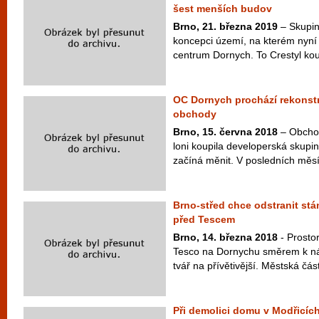
šest menších budov
Brno, 21. března 2019
– Skupin
koncepci území, na kterém nyní
centrum Dornych. To Crestyl koup
OC Dornych prochází rekonstru
obchody
Brno, 15. června 2018
– Obchod
loni koupila developerská skupi
začíná měnit. V posledních měsí
Brno-střed chce odstranit st
před Tescem
Brno, 14. března 2018
- Prost
Tesco na Dornychu směrem k ná
tvář na přívětivější. Městská část
Při demolici domu v Modřicích