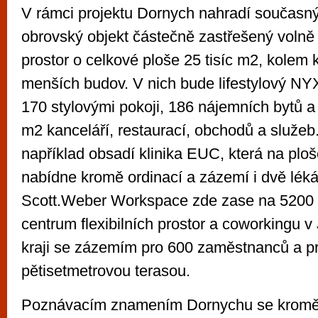
V rámci projektu Dornych nahradí současný 
obrovský objekt částečně zastřešený volně 
prostor o celkové ploše 25 tisíc m2, kolem 
menších budov. V nich bude lifestylový NY
170 stylovými pokoji, 186 nájemních bytů a p
m2 kanceláří, restaurací, obchodů a služeb
například obsadí klinika EUC, která na ploš
nabídne kromě ordinací a zázemí i dvě léká
Scott.Weber Workspace zde zase na 5200 m
centrum flexibilních prostor a coworkingu
kraji se zázemím pro 600 zaměstnanců a pr
pětisetmetrovou terasou.
Poznávacím znamením Dornychu se kromě