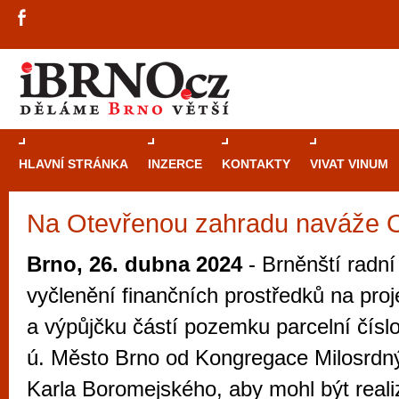
HLAVNÍ STRÁNKA
INZERCE
KONTAKTY
VIVAT VINUM
Na Otevřenou zahradu naváže O
Průvodce
kasi
Brně: Od rulet
Brno, 26. dubna 2024
- Brněnští radní
automaty
vyčlenění finančních prostředků na pro
Brno je měs
a výpůjčku částí pozemku parcelní číslo
zajímavé p
ú. Město Brno od Kongregace Milosrdný
restaurace, div
Karla Boromejského, aby mohl být reali
Mimo jiné je ale také místem, kde si můžet