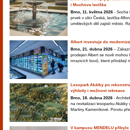
i Muchova lavička
Brno, 11. května 2026
- Socha 
prvek v ulici Česká, lavička Alf
uměleckých děl zajistí město. Ra
Albert investuje do moderniz
Brno, 21. dubna 2026
– Zákazn
prodejen Albert se nově mohou t
mrazicích boxů, které přinášejí n
Lesopark Akátky po rekonstru
výhledy i možnost rekreace
Brno, 18. dubna 2026
- Archite
na revitalizaci lesoparku Akátk
Martiny Kameníkové. Porotu přes
V kampusu MENDELU přibylo p