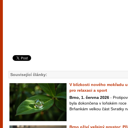
Související články:
V blízkosti nového mokřadu u
pro relaxaci a sport
Brno, 1. června 2026
- Protipo
byla dokončena v loňském roce 
Brňankám velkou část Svratky na 
Brno oživí veřejný prostor: P