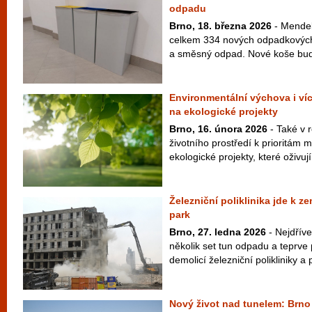
odpadu
Brno, 18. března 2026
- Mendelo
celkem 334 nových odpadkových 
a směsný odpad. Nové koše budou
Environmentální výchova i víc
na ekologické projekty
Brno, 16. února 2026
- Také v 
životního prostředí k prioritám 
ekologické projekty, které oživují
Železniční poliklinika jde k ze
park
Brno, 27. ledna 2026
- Nejdříve
několik set tun odpadu a teprve
demolicí železniční polikliniky a p
Nový život nad tunelem: Brno