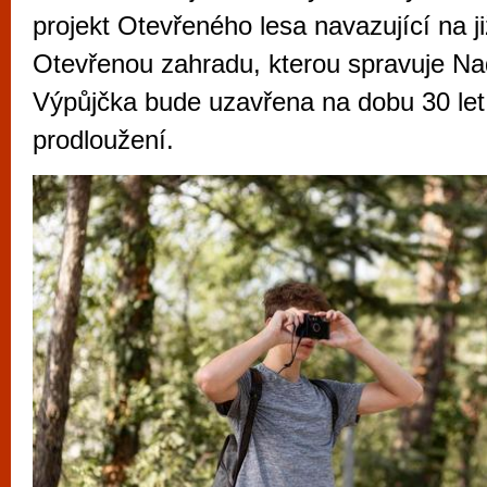
vyzkoušet různé kasinové hry. V neustál
projekt Otevřeného lesa navazující na 
metropoli naleznete širokou nabídku her o
Otevřenou zahradu, kterou spravuje Na
po moderní automaty jak pro pravidelné n
Výpůjčka bude uzavřena na dobu 30 let
příležitostné hráče. V...
prodloužení.