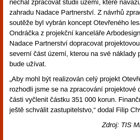
nechal zpracovat studii území, které navaz
zahradu Nadace Partnerství. Z návrhů zpr
soutěže byl vybrán koncept Otevřeného lesa
Ondráčka z projekční kanceláře Arbodesign
Nadace Partnerství dopracovat projektovo
severní část území, kterou na své náklady 
bude užívat.
„Aby mohl být realizován celý projekt Otev
rozhodli jsme se na zpracování projektové 
části vyčlenit částku 351 000 korun. Finan
ještě schválit zastupitelstvo,“ dodal Filip Ch
Zdroj: TIS M