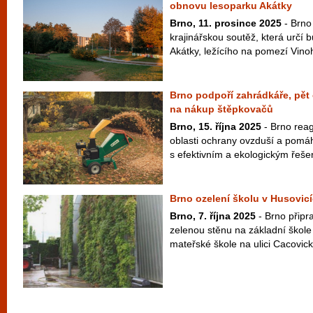
obnovu lesoparku Akátky
Brno, 11. prosince 2025
- Brno 
krajinářskou soutěž, která určí
Akátky, ležícího na pomezí Vinoh
Brno podpoří zahrádkáře, pět 
na nákup štěpkovačů
Brno, 15. října 2025
- Brno reag
oblasti ochrany ovzduší a pomá
s efektivním a ekologickým řešen
Brno ozelení školu v Husovicí
Brno, 7. října 2025
- Brno připra
zelenou stěnu na základní škol
mateřské škole na ulici Cacovick