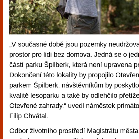
„V současné době jsou pozemky neudržovan
prostor pro lidi bez domova. Jedná se o je
částí parku Špilberk, která není upravena pr
Dokončení této lokality by propojilo Otevře
parkem Špilberk, návštěvníkům by poskytlo
kvalitě lesoparku a také by odlehčilo přet
Otevřené zahrady,“ uvedl náměstek primát
Filip Chvátal.
Odbor životního prostředí Magistrátu města