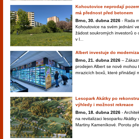
Kohoutovice neprodají pozem
má přednost před betonem
Brno, 30. dubna 2026
- Rada m
Kohoutovice na svém jednání ve
žádost soukromých investorů o
v l...
Albert investuje do moderniz
Brno, 21. dubna 2026
– Zákazn
prodejen Albert se nově mohou t
mrazicích boxů, které přinášejí n
Lesopark Akátky po rekonstru
výhledy i možnost rekreace
Brno, 18. dubna 2026
- Archite
na revitalizaci lesoparku Akátk
Martiny Kameníkové. Porotu přes