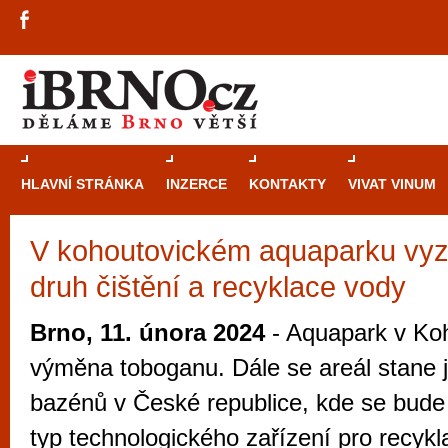
HLAVNÍ STRÁNKA
INZERCE
KONTAKTY
VIVAT VINUM
V kohoutovickém aquaparku vyz
Průvodce
kasi
druh čištění a recyklace vody
Brně: Od rulet
automaty
Brno, 11. února 2024
- Aquapark v Koh
Brno je měs
výměna toboganu. Dále se areál stane j
zajímavé p
bazénů v České republice, kde se bud
restaurace, div
typ technologického zařízení pro recyk
Mimo jiné je ale také místem, kde si můžet