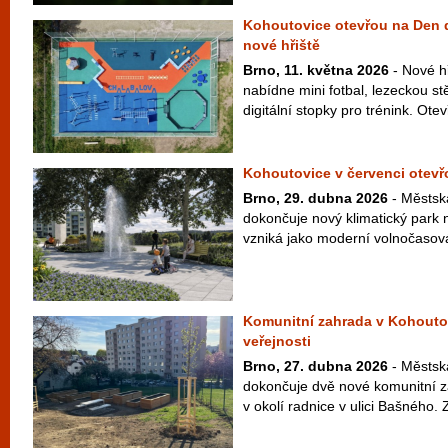
Kohoutovice otevřou na Den d
nové hřiště
Brno, 11. května 2026
- Nové h
nabídne mini fotbal, lezeckou s
digitální stopky pro trénink. Otev
Kohoutovice v červenci otevř
Brno, 29. dubna 2026
- Městsk
dokončuje nový klimatický park n
vzniká jako moderní volnočasová
Komunitní zahrada v Kohoutov
veřejnosti
Brno, 27. dubna 2026
- Městsk
dokončuje dvě nové komunitní 
v okolí radnice v ulici Bašného.