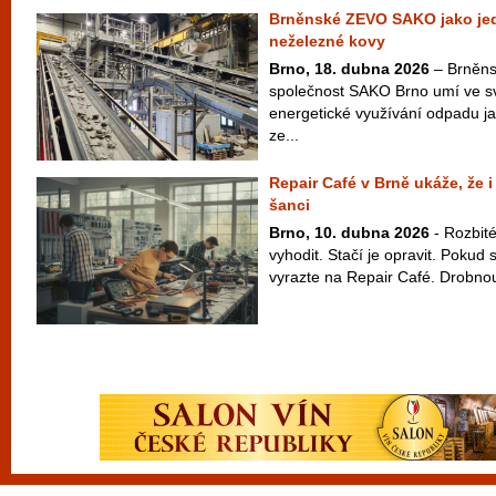
Brněnské ZEVO SAKO jako jedin
neželezné kovy
Brno, 18. dubna 2026
– Brněns
společnost SAKO Brno umí ve s
energetické využívání odpadu jak
ze...
Repair Café v Brně ukáže, že i
šanci
Brno, 10. dubna 2026
- Rozbité
vyhodit. Stačí je opravit. Pokud s
vyrazte na Repair Café. Drobnou 