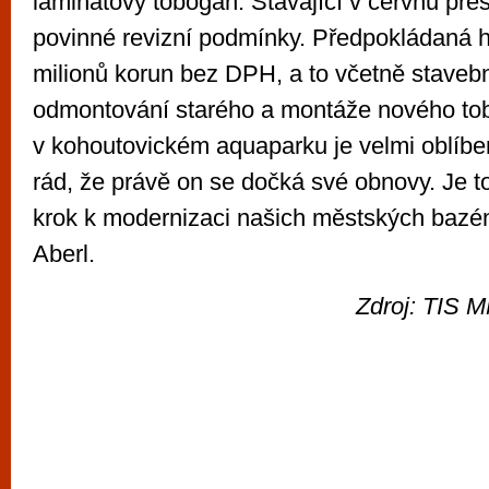
laminátový tobogan. Stávající v červnu pře
povinné revizní podmínky. Předpokládaná h
milionů korun bez DPH, a to včetně stavebn
odmontování starého a montáže nového to
v kohoutovickém aquaparku je velmi oblíbe
rád, že právě on se dočká své obnovy. Je to
krok k modernizaci našich městských bazén
Aberl.
Zdroj: TIS M