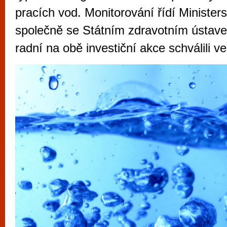
vyzkoušet různé kasinové hry. V neustál
pracích vod. Monitorování řídí Ministers
metropoli naleznete širokou nabídku her o
společně se Státním zdravotním ústave
po moderní automaty jak pro pravidelné n
radní na obě investiční akce schválili v
příležitostné hráče. V...