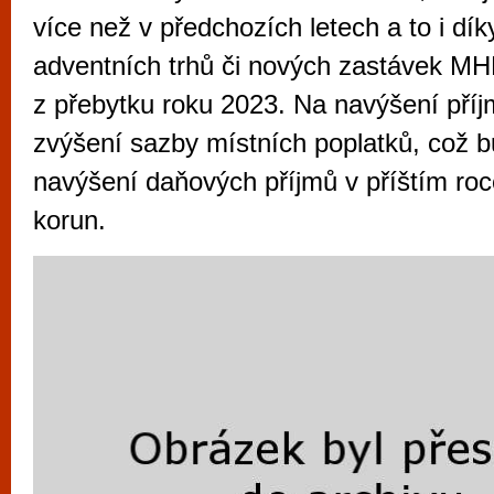
vyzkoušet různé kasinové hry. V neustál
více než v předchozích letech a to i dí
metropoli naleznete širokou nabídku her o
adventních trhů či nových zastávek MHD
po moderní automaty jak pro pravidelné n
z přebytku roku 2023. Na navýšení příjm
příležitostné hráče. V...
zvýšení sazby místních poplatků, což
navýšení daňových příjmů v příštím roc
korun.