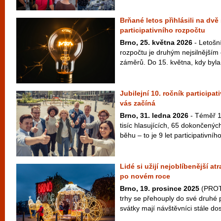
Brňané letos přihlásili na dvě
participativního rozpočtu
Brno, 25. května 2026
- Letošní
rozpočtu je druhým nejsilnější
záměrů. Do 15. května, kdy byla 
Jubilejní 10. ročník particip
vás začíná
Brno, 31. ledna 2026
- Téměř 1
tisíc hlasujících, 65 dokončených
běhu – to je 9 let participativníh
Lidé si užijí nejoblíbenější a
po novém roce
Brno, 19. prosince 2025
(PROT
trhy se přehouply do své druhé po
svátky mají návštěvníci stále dos