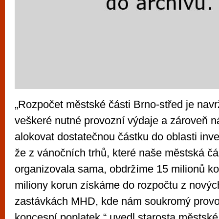
„Rozpočet městské části Brno-střed je navr
veškeré nutné provozní výdaje a zároveň 
alokovat dostatečnou částku do oblasti inv
že z vánočních trhů, které naše městská čá
organizovala sama, obdržíme 15 milionů ko
miliony korun získáme do rozpočtu z nových
zastávkách MHD, kde nám soukromý provoz
koncesní poplatek,“ uvedl starosta městské