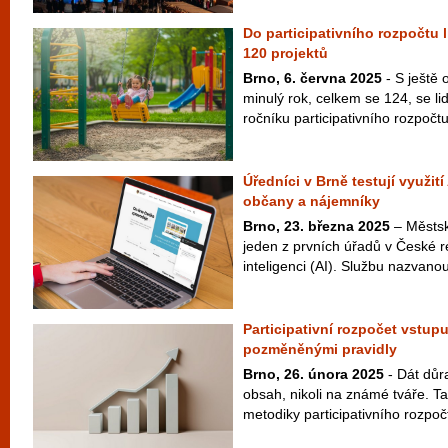
Do participativního rozpočtu li
120 projektů
Brno, 6. června 2025
- S ještě 
minulý rok, celkem se 124, se lid
ročníku participativního rozpočt
Úředníci v Brně testují využit
občany a nájemníky
Brno, 23. března 2025
– Městsk
jeden z prvních úřadů v České 
inteligenci (AI). Službu nazvan
Participativní rozpočet vstupu
pozměněnými pravidly
Brno, 26. února 2025
- Dát důra
obsah, nikoli na známé tváře. Ta
metodiky participativního rozpoč