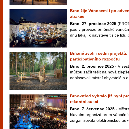
Brno žije Vánocemi i po adven
atrakce
Brno, 27. prosince 2025
(PROTE
jsou v provozu brněnské vánoční
dnu lákají k návštěvě tisíce lidí. 
Brňané zvolili sedm projektů,
participativního rozpočtu
Brno, 2. prosince 2025
- V šes
můžou začít těšit na nová zlepše
odhlasovali místní obyvatelé a o
Brno-střed vybralo již nyní p
rekordní aukci
Brno, 7. července 2025
- Městs
hlavním organizátorem vánočníc
zorganizovala elektronickou aukci