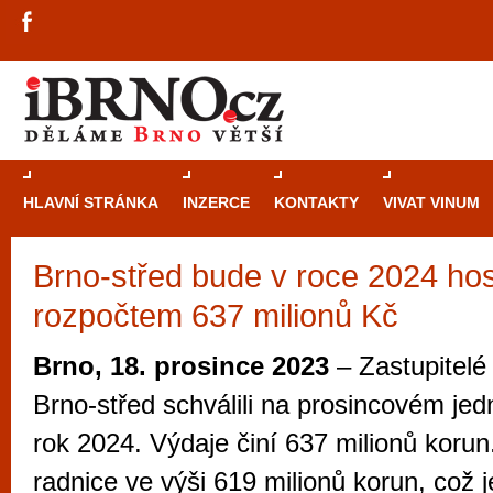
HLAVNÍ STRÁNKA
INZERCE
KONTAKTY
VIVAT VINUM
Brno-střed bude v roce 2024 hos
Průvodce
kasi
rozpočtem 637 milionů Kč
Brně: Od rulet
automaty
Brno, 18. prosince 2023
– Zastupitelé
Brno je měs
Brno-střed schválili na prosincovém jed
zajímavé p
rok 2024. Výdaje činí 637 milionů koru
restaurace, div
radnice ve výši 619 milionů korun, což 
Mimo jiné je ale také místem, kde si můžet