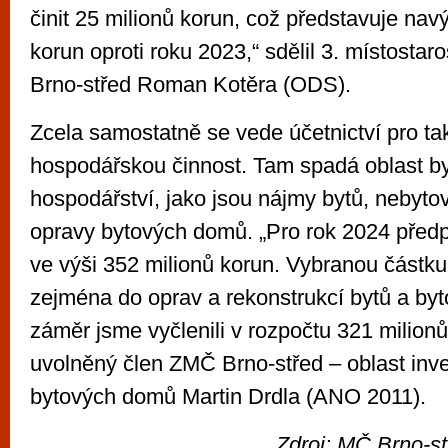
činit 25 milionů korun, což představuje nav
korun oproti roku 2023,“ sdělil 3. místostar
Brno-střed Roman Kotěra (ODS).
Zcela samostatně se vede účetnictví pro ta
hospodářskou činnost. Tam spadá oblast b
hospodářství, jako jsou nájmy bytů, nebyto
opravy bytových domů. „Pro rok 2024 pře
ve výši 352 milionů korun. Vybranou částk
zejména do oprav a rekonstrukcí bytů a b
záměr jsme vyčlenili v rozpočtu 321 milionů
uvolněný člen ZMČ Brno-střed – oblast inve
bytových domů Martin Drdla (ANO 2011).
Zdroj: MČ Brno-st