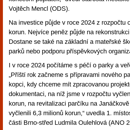
Vojtěch Mencl (ODS).
Na investice půjde v roce 2024 z rozpočtu 
korun. Nejvíce peněz půjde na rekonstrukci
Dostane se také na základní a mateřské škol
parků nebo podporu příspěvkových organiz
I v roce 2024 počítáme s péčí o parky a veř
„Příští rok začneme s přípravami nového p
kopci, kdy chceme mít zpracovanou projek
dokumentaci, na níž jsme v rozpočtu vyčleni
korun, na revitalizaci parčíku na Janáčkov
vyčlenili 6,3 milionů korun,“ uvedla 1. míst
části Brno-střed Ludmila Oulehlová (ANO 2