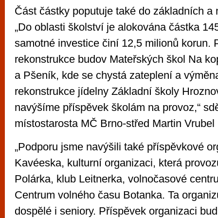
Část částky poputuje také do základních a 
„Do oblasti školství je alokována částka 145
samotné investice činí 12,5 milionů korun. P
rekonstrukce budov Mateřských škol Na k
a Pšeník, kde se chystá zateplení a výměn
rekonstrukce jídelny Základní školy Hrozn
navýšíme příspěvek školám na provoz,“ sděl
místostarosta MČ Brno-střed Martin Vrube
„Podporu jsme navýšili také příspěvkové or
Kavéeska, kulturní organizaci, která provoz
Polárka, klub Leitnerka, volnočasové centr
Centrum volného času Botanka. Ta organizu
dospělé i seniory. Příspěvek organizaci bud