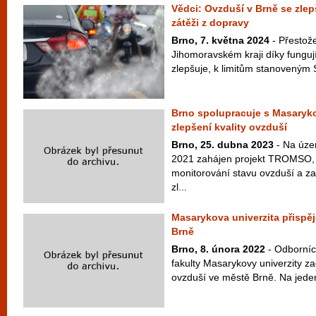
Vědci: Ovzduší v Brně se zlep
zátěži z dopravy
Brno, 7. května 2024
- Přestože
Jihomoravském kraji díky fungu
zlepšuje, k limitům stanoveným 
Brno spolupracuje s Masaryk
zlepšení kvality ovzduší
Brno, 25. dubna 2023
- Na úze
2021 zahájen projekt TROMSO, k
monitorování stavu ovzduší a za
zl...
Masarykova univerzita přispěj
Brně
Brno, 8. února 2022
- Odborníc
fakulty Masarykovy univerzity za
ovzduší ve městě Brně. Na jeden 