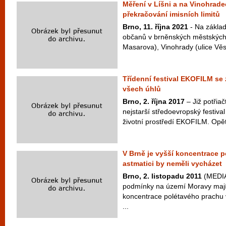
Měření v Líšni a na Vinohrad
překračování imisních limitů
Brno, 11. října 2021
- Na základ
občanů v brněnských městských 
Masarova), Vinohrady (ulice Věsto
Třídenní festival EKOFILM se 
všech úhlů
Brno, 2. října 2017
– Již potřiač
nejstarší středoevropský festiva
životní prostředí EKOFILM. Opět
V Brně je vyšší koncentrace 
astmatici by neměli vycházet
Brno, 2. listopadu 2011
(MEDIA
podmínky na území Moravy mají
koncentrace polétavého prachu 
...