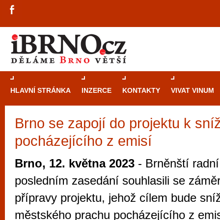
HLAVNÍ STRÁNKA
INZERCE
KONTAKTY
VIVAT VINUM
Brno se zapojí do projektu k sní
Průvodce
kasi
pocházejícího z emisí
Brně: Od rulet
automaty
Brno, 12. května 2023
- Brněnští radn
Brno je měs
posledním zasedání souhlasili se záměr
zajímavé p
přípravy projektu, jehož cílem bude sní
restaurace, div
městského prachu pocházejícího z emi
Mimo jiné je ale také místem, kde si můžet