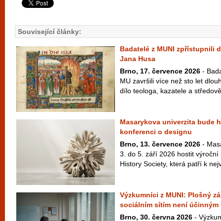
Související články:
Badatelé z MUNI zpřístupnili d
Jana Husa
Brno, 17. července 2026
- Bada
MU završili více než sto let dlo
dílo teologa, kazatele a středově
Masarykova univerzita bude ho
konferenci o designu
Brno, 13. července 2026
- Masa
3. do 5. září 2026 hostit výroční
History Society, která patří k ne
Výzkumníci z MUNI: Plošný zák
sociálním sítím není účinným
Brno, 30. června 2026
- Výzkum