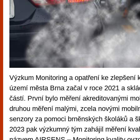
Výzkum Monitoring a opatření ke zlepšení k
území města Brna začal v roce 2021 a sklá
částí. První bylo měření akreditovanými mob
druhou měření malými, zcela novými mobil
senzory za pomoci brněnských školáků a šk
2023 pak výzkumný tým zahájil měření kval
názvem AIRSENS – Monitoring kvality ovz