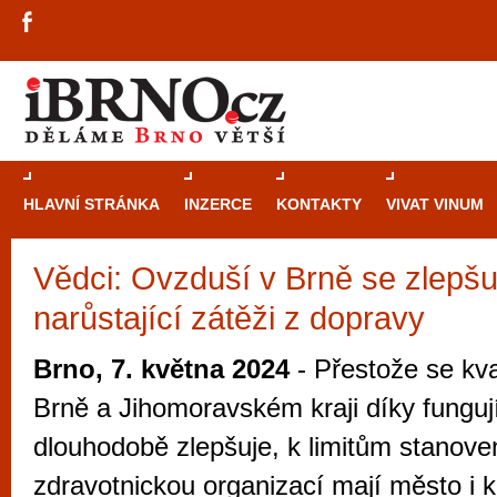
HLAVNÍ STRÁNKA
INZERCE
KONTAKTY
VIVAT VINUM
Vědci: Ovzduší v Brně se zlepš
Průvodce
kasi
narůstající zátěži z dopravy
Brně: Od rulet
automaty
Brno, 7. května 2024
- Přestože se kva
Brno je měs
Brně a Jihomoravském kraji díky fungu
zajímavé p
dlouhodobě zlepšuje, k limitům stanov
restaurace, div
zdravotnickou organizací mají město i kr
Mimo jiné je ale také místem, kde si můžet