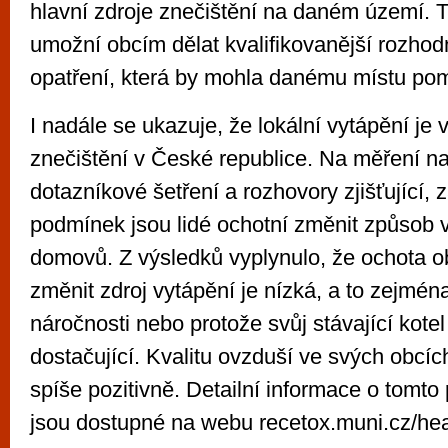
hlavní zdroje znečištění na daném území. 
umožní obcím dělat kvalifikovanější rozhod
opatření, která by mohla danému místu pom
I nadále se ukazuje, že lokální vytápění j
znečištění v České republice. Na měření n
dotazníkové šetření a rozhovory zjišťující, 
podmínek jsou lidé ochotní změnit způsob 
domovů. Z výsledků vyplynulo, že ochota o
změnit zdroj vytápění je nízká, a to zejména
náročnosti nebo protože svůj stávající kotel
dostačující. Kvalitu ovzduší ve svých obcích 
spíše pozitivně. Detailní informace o tomt
jsou dostupné na webu recetox.muni.cz/hea