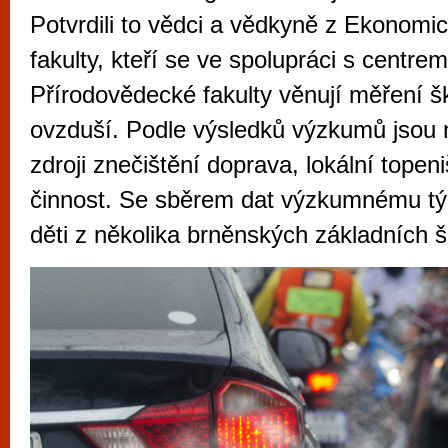
vyzkoušet různé kasinové hry. V neustál
Potvrdili to vědci a vědkyně z Ekonomi
metropoli naleznete širokou nabídku her o
fakulty, kteří se ve spolupráci s cent
po moderní automaty jak pro pravidelné n
Přírodovědecké fakulty věnují měření šk
příležitostné hráče. V...
ovzduší. Podle výsledků výzkumů jsou n
zdroji znečištění doprava, lokální topen
činnost. Se sběrem dat výzkumnému t
děti z několika brněnských základních š