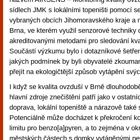
sídlech JMK s lokálními topeništi pomocí s
vybraných obcích Jihomoravského kraje a 
Brna, ve kterém využil senzorové techniky
akreditovanými metodami pro sledování kval
Součástí výzkumu bylo i dotazníkové šetření 
jakých podmínek by byli obyvatelé zkouma
přejít na ekologičtější způsob vytápění sv
I když se kvalita ovzduší v Brně dlouhodob
hlavní zdroje znečištění patří jako v ostatn
doprava, lokální topeniště a nárazově také 
Potenciálně může docházet k překročení ko
limitu pro benzo[a]pyren, a to zejména v ok
městských částech s domky vytápěnými pev