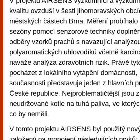
V projektu AIRSENS výzkumníci a výzkumn
kvalitu ovzduší v šesti jihomoravských obc
městských částech Brna. Měření probíhalo
sezóny pomocí senzorové techniky doplněn
odběry vzorků prachů s navazující analýzo
polyaromatických uhlovodíků včetně karcin
naváže analýza zdravotních rizik. Právě ty
pocházet z lokálního vytápění domácností, 
současnosti představuje jeden z hlavních 
České republice. Nejproblematičtější jsou 
neudržované kotle na tuhá paliva, ve kterých 
co by neměli.
V tomto projektu AIRSENS byl použitý nový,
založený na propojení následujících prvků: 