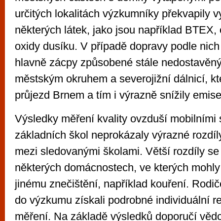
určitých lokalitách výzkumníky překvapily 
některých látek, jako jsou například BTEX,
oxidy dusíku. V případě dopravy podle nic
hlavně zácpy způsobené stále nedostavěn
městským okruhem a severojižní dálnicí, kte
průjezd Brnem a tím i výrazně snížily emise
Výsledky měření kvality ovzduší mobilními 
základních škol neprokázaly výrazné rozdíly
mezi sledovanými školami. Větší rozdíly s
některých domácnostech, ve kterých mohly 
jinému znečištění, například kouření. Rodi
do výzkumu získali podrobné individuální r
měření. Na základě výsledků doporučí věd