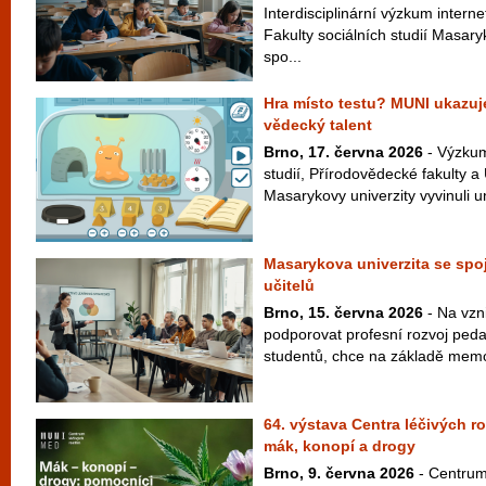
Interdisciplinární výzkum interne
Fakulty sociálních studií Masar
spo...
Hra místo testu? MUNI ukazuje
vědecký talent
Brno, 17. června 2026
- Výzkum
studií, Přírodovědecké fakulty a
Masarykovy univerzity vyvinuli un
Masarykova univerzita se spoj
učitelů
Brno, 15. června 2026
- Na vzni
podporovat profesní rozvoj peda
studentů, chce na základě memo
64. výstava Centra léčivých r
mák, konopí a drogy
Brno, 9. června 2026
- Centrum 