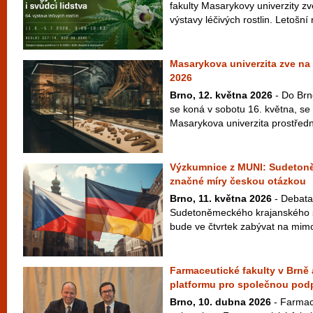
fakulty Masarykovy univerzity zv
výstavy léčivých rostlin. Letošní 
Masarykova univerzita zve n
2026
Brno, 12. května 2026
- Do Brn
se koná v sobotu 16. května, se 
Masarykova univerzita prostřed
Výzkumnice z MUNI: Sudetoně
značné míry českou otázkou
Brno, 11. května 2026
- Debata 
Sudetoněmeckého krajanského s
bude ve čtvrtek zabývat na mimo
Farmaceutické fakulty v Brně 
platformu pro společnou pod
Brno, 10. dubna 2026
- Farmac