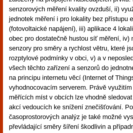
senzorových měření kvality ovzduší, ii) vyu
jednotek měření i pro lokality bez přístupu e
(fotovoltaické napájení), iii) aplikace 4 loka
obec pro dostatečně hustou síť měření, iv)
senzory pro směry a rychlost větru, které js
rozptylové podmínky v obci, v) a v neposle
všech těchto zařízení a senzorů do jednotn
na principu internetu věcí (Internet of Thing
vyhodnocovacím serverem. Právě využitím 
měřících míst v obcích lze vhodně sledova
akcí vedoucích ke snížení znečišťování. P
časoprostorových analýz je také možné vys
převládající směry šíření škodlivin a případn