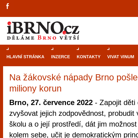
HLAVNÍ STRÁNKA
INZERCE
KONTAKTY
VIVAT VINUM
Na žákovské nápady Brno pošle
Průvodce
kasi
miliony korun
Brně: Od rulet
automaty
Brno, 27. července 2022
- Zapojit děti
Brno je měs
zvyšovat jejich zodpovědnost, probudit 
zajímavé p
školu a o její prostředí, dát jim možnost
restaurace, div
kolem sebe, učit je demokratickým prin
Mimo jiné je ale také místem, kde si můžet