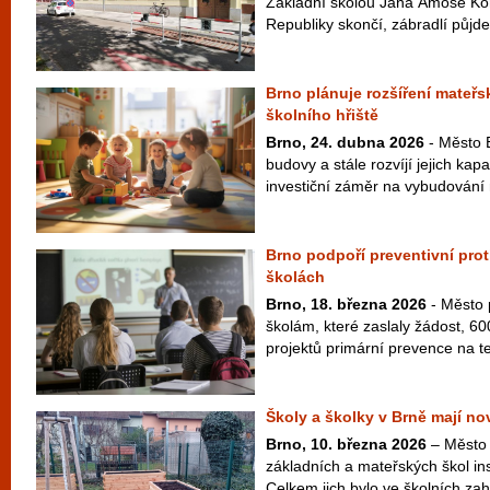
Základní školou Jana Ámose K
Republiky skončí, zábradlí půjde
Brno plánuje rozšíření mateřs
školního hřiště
Brno, 24. dubna 2026
- Město B
budovy a stále rozvíjí jejich kapa
investiční záměr na vybudování 
Brno podpoří preventivní pro
školách
Brno, 18. března 2026
- Město 
školám, které zaslaly žádost, 600
projektů primární prevence na te
Školy a školky v Brně mají n
Brno, 10. března 2026
– Město 
základních a mateřských škol in
Celkem jich bylo ve školních za