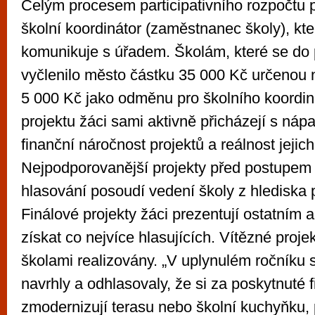
Celým procesem participativního rozpočtu p
školní koordinátor (zaměstnanec školy), kt
komunikuje s úřadem. Školám, které se do pr
vyčlenilo město částku 35 000 Kč určenou 
5 000 Kč jako odměnu pro školního koordin
projektu žáci sami aktivně přicházejí s nápad
finanční náročnost projektů a reálnost jejic
Nejpodporovanější projekty před postupem
hlasování posoudí vedení školy z hlediska p
Finálové projekty žáci prezentují ostatním 
získat co nejvíce hlasujících. Vítězné proje
školami realizovány. „V uplynulém ročníku si
navrhly a odhlasovaly, že si za poskytnuté 
zmodernizují terasu nebo školní kuchyňku, p