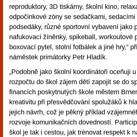
reproduktory, 3D tiskárny, školní kino, relax
odpočinkové zóny se sedačkami, sedacími 
podsedáky, různé sportovní vybavení jako 
nafukovací žíněnky, spikeball, workoutové 
boxovací pytel, stolní fotbálek a jiné hry,“ při
náměstek primátorky Petr Hladík.
„Podobně jako školní koordinátoři oceňuji u 
rozpočtu do škol zájem dětí zapojit se do 
financích poskytnutých škole městem Brne
kreativitu při přesvědčování spolužáků k hl
jejich návrh, což je pěkný příklad vzájemn
rozvoje komunikačních dovedností. Particip
škol je tak i cestou, jak trénovat respekt k 