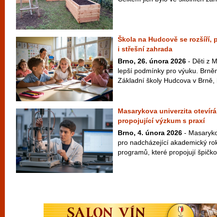
Škola na Hudcově se rozšíří,
i střešní zahrada
Brno, 26. února 2026
- Děti z 
lepší podmínky pro výuku. Brněnš
Základní školy Hudcova v Brně, k
Masarykova univerzita otevírá
propojující výzkum s praxí
Brno, 4. února 2026
- Masaryko
pro nadcházející akademický rok
programů, které propojují špičko