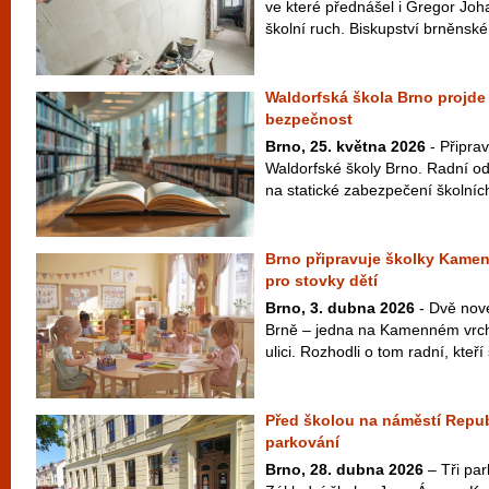
ve které přednášel i Gregor Joh
školní ruch. Biskupství brněnské 
Waldorfská škola Brno projde o
bezpečnost
Brno, 25. května 2026
- Připrav
Waldorfské školy Brno. Radní ods
na statické zabezpečení školních 
Brno připravuje školky Kamen
pro stovky dětí
Brno, 3. dubna 2026
- Dvě nové
Brně – jedna na Kamenném vrch
ulici. Rozhodli o tom radní, kteří 
Před školou na náměstí Republ
parkování
Brno, 28. dubna 2026
– Tři par