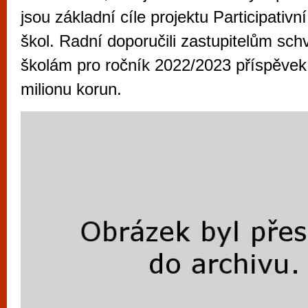
vyzkoušet různé kasinové hry. V neustál
jsou základní cíle projektu Participativn
metropoli naleznete širokou nabídku her o
škol. Radní doporučili zastupitelům sch
po moderní automaty jak pro pravidelné n
školám pro ročník 2022/2023 příspěvek 
příležitostné hráče. V...
milionu korun.