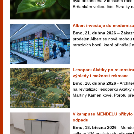
byla dokončena v loňském roce 
Brňankám velkou část Svratky na 
Albert investuje do moderniz
Brno, 21. dubna 2026
– Zákazn
prodejen Albert se nově mohou t
mrazicích boxů, které přinášejí n
Lesopark Akátky po rekonstru
výhledy i možnost rekreace
Brno, 18. dubna 2026
- Archite
na revitalizaci lesoparku Akátk
Martiny Kameníkové. Porotu přes
V kampusu MENDELU přibylo p
odpadu
Brno, 18. března 2026
- Mendelo
celkem 334 nových odpadkových 