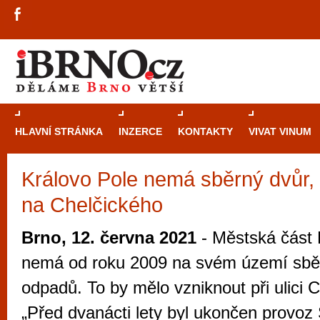
HLAVNÍ STRÁNKA
INZERCE
KONTAKTY
VIVAT VINUM
Královo Pole nemá sběrný dvůr, 
Průvodce
kasi
na Chelčického
Brně: Od rulet
automaty
Brno, 12. června 2021
- Městská část 
Brno je měs
nemá od roku 2009 na svém území sběr
zajímavé p
odpadů. To by mělo vzniknout při ulici 
restaurace, div
„Před dvanácti lety byl ukončen provoz
Mimo jiné je ale také místem, kde si můžet