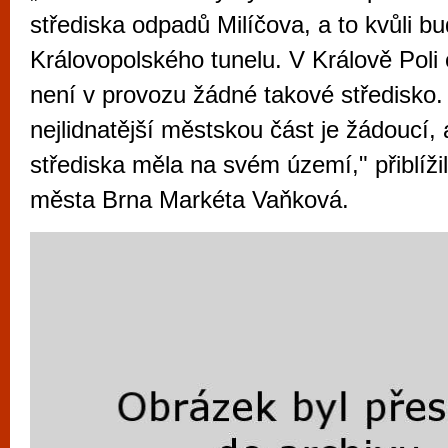
vyzkoušet různé kasinové hry. V neustál
střediska odpadů Milíčova, a to kvůli b
metropoli naleznete širokou nabídku her o
Královopolského tunelu. V Králově Poli 
po moderní automaty jak pro pravidelné n
není v provozu žádné takové středisko. 
příležitostné hráče. V...
nejlidnatější městskou část je žádoucí, 
střediska měla na svém území," přiblíži
města Brna Markéta Vaňková.