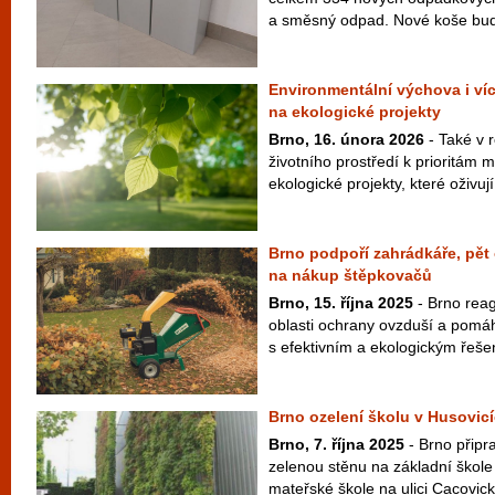
a směsný odpad. Nové koše budou
Environmentální výchova i víc
na ekologické projekty
Brno, 16. února 2026
- Také v 
životního prostředí k prioritám 
ekologické projekty, které oživují
Brno podpoří zahrádkáře, pět 
na nákup štěpkovačů
Brno, 15. října 2025
- Brno reag
oblasti ochrany ovzduší a pomá
s efektivním a ekologickým řešen
Brno ozelení školu v Husovicí
Brno, 7. října 2025
- Brno připra
zelenou stěnu na základní škol
mateřské škole na ulici Cacovick