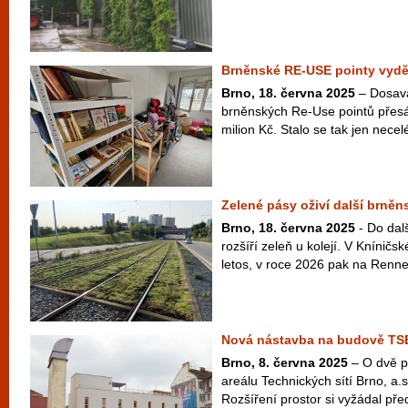
Brněnské RE-USE pointy vyděl
Brno, 18. června 2025
– Dosava
brněnských Re-Use pointů přes
milion Kč. Stalo se tak jen necel
Zelené pásy oživí další brněn
Brno, 18. června 2025
- Do dalš
rozšíří zeleň u kolejí. V Kníničs
letos, v roce 2026 pak na Rennes
Nová nástavba na budově TSB
Brno, 8. června 2025
– O dvě p
areálu Technických sítí Brno, a.
Rozšíření prostor si vyžádal pře