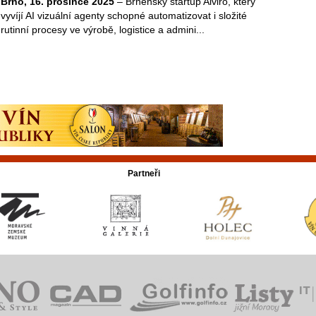
Brno, 16. prosince 2025
– Brněnský startup Aiviro, který
vyvíjí AI vizuální agenty schopné automatizovat i složité
rutinní procesy ve výrobě, logistice a admini...
Partneři