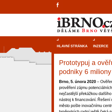
HLAVNÍ STRÁNKA
INZERCE
Prototypuj a ověř
podniky 6 miliony
Brno, 5. února 2020
– Ověřen
prověření zájmu potenciálních
nejčastější překážkou dalšího
nástroj k financování. Řešení 
město pošle inovačnímu centr
návštěvníky, tak pro příležitostné h
brněnských radní ještě čeká na