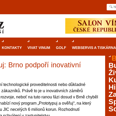
KONTAKTY
VIVAT VINUM
GOLF
WEBSERVIS A TISKÁRNA
B
uj: Brno podpoří inovativní
B
Průvodce
kasinovými hrami v Brně: Od
Ži
rulety po video automaty
Ku
Brno je městem známým pro zajímavé památky, skvělé
í technologické proveditelnosti nebo důkladné
Hi
restaurace, divadla a univerzity. Mimo jiné je ale také
 zákazníků. Právě to je u inovativních záměrů
Za
místem, kde si můžete legálně a bezpečně vyzkoušet
 rozvoje, neboť na tuto ranou fázi dosud v Brně chyběl
různé kasinové hry. V neustále kvetoucí moravské
S
nabízí nový program „Prototypuj a ověřuj“, na který
metropoli naleznete širokou nabídku her od klasické
S
u JIC necelých 6 milionů korun. Rozhodnutí
rulety až po moderní automaty jak pro pravidelné
ráče. V...
 schválení v zastupitelstvu.