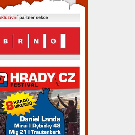
xkluzivní
partner sekce