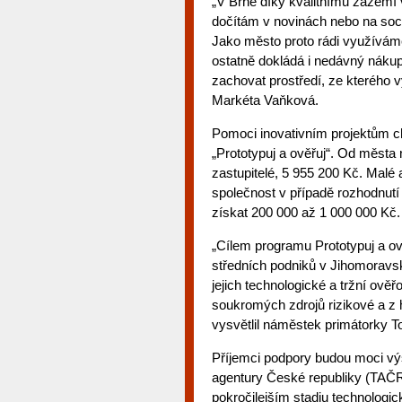
„V Brně díky kvalitnímu zázemí v
dočítám v novinách nebo na sociá
Jako město proto rádi využíváme 
ostatně dokládá i nedávný náku
zachovat prostředí, ze kterého 
Markéta Vaňková.
Pomoci inovativním projektům ch
„Prototypuj a ověřuj“. Od města
zastupitelé, 5 955 200 Kč. Malé 
společnost v případě rozhodnutí
získat 200 000 až 1 000 000 Kč.
„Cílem programu Prototypuj a ově
středních podniků v Jihomoravsk
jejich technologické a tržní ověř
soukromých zdrojů rizikové a z h
vysvětlil náměstek primátorky 
Příjemci podpory budou moci výs
agentury České republiky (TAČR)
pokročilejším stadiu technologic