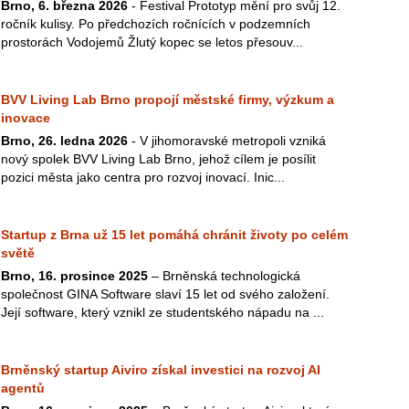
Brno, 6. března 2026
- Festival Prototyp mění pro svůj 12.
ročník kulisy. Po předchozích ročnících v podzemních
prostorách Vodojemů Žlutý kopec se letos přesouv...
BVV Living Lab Brno propojí městské firmy, výzkum a
inovace
Brno, 26. ledna 2026
- V jihomoravské metropoli vzniká
nový spolek BVV Living Lab Brno, jehož cílem je posílit
pozici města jako centra pro rozvoj inovací. Inic...
Startup z Brna už 15 let pomáhá chránit životy po celém
světě
Brno, 16. prosince 2025
– Brněnská technologická
společnost GINA Software slaví 15 let od svého založení.
Její software, který vznikl ze studentského nápadu na ...
Brněnský startup Aiviro získal investici na rozvoj AI
agentů