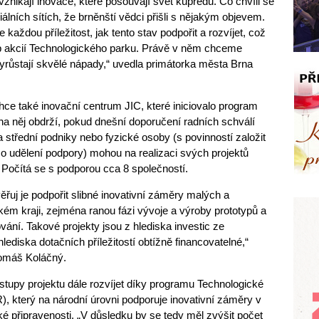
znikají inovace, které posouvají svět kupředu. Co chvíli se
lních sítích, že brněnští vědci přišli s nějakým objevem.
každou příležitost, jak tento stav podpořit a rozvíjet, což
p akcií Technologického parku. Právě v něm chceme
vyrůstají skvělé nápady,“ uvedla primátorka města Brna
ce také inovační centrum JIC, které iniciovalo program
 na něj obdrží, pokud dnešní doporučení radních schválí
a střední podniky nebo fyzické osoby (s povinností založit
 o udělení podpory) mohou na realizaci svých projektů
 Počítá se s podporou cca 8 společností.
řuj je podpořit slibné inovativní záměry malých a
ém kraji, zejména ranou fázi vývoje a výroby prototypů a
ování. Takové projekty jsou z hlediska investic ze
lediska dotačních příležitostí obtížně financovatelné,“
Tomáš Koláčný.
tupy projektu dále rozvíjet díky programu Technologické
, který na národní úrovni podporuje inovativní záměry v
ké připravenosti. „V důsledku by se tedy měl zvýšit počet