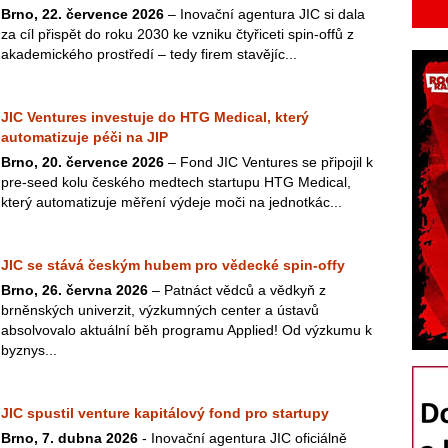
Brno, 22. července 2026
– Inovační agentura JIC si dala
za cíl přispět do roku 2030 ke vzniku čtyřiceti spin-offů z
akademického prostředí – tedy firem stavějíc...
JIC Ventures investuje do HTG Medical, který
automatizuje péči na JIP
Brno, 20. července 2026
– Fond JIC Ventures se připojil k
pre-seed kolu českého medtech startupu HTG Medical,
který automatizuje měření výdeje moči na jednotkác...
JIC se stává českým hubem pro vědecké spin-offy
Brno, 26. června 2026
– Patnáct vědců a vědkyň z
brněnských univerzit, výzkumných center a ústavů
absolvovalo aktuální běh programu Applied! Od výzkumu k
byznys...
JIC spustil venture kapitálový fond pro startupy
Brno, 7. dubna 2026
- Inovační agentura JIC oficiálně