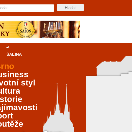
ŠALINA
rno
usiness
votní styl
ltura
storie
jímavosti
port
outěže