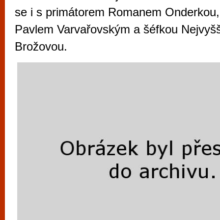
vyzkoušet různé kasinové hry. V neustál
se i s primátorem Romanem Onderko
metropoli naleznete širokou nabídku her o
Pavlem Varvařovským a šéfkou Nejvyšš
po moderní automaty jak pro pravidelné n
Brožovou.
příležitostné hráče. V...