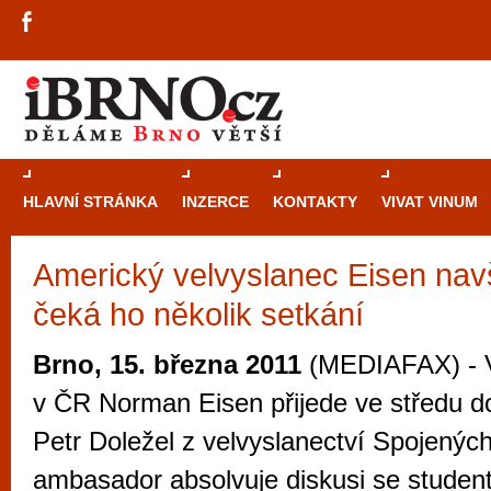
HLAVNÍ STRÁNKA
INZERCE
KONTAKTY
VIVAT VINUM
Americký velvyslanec Eisen navš
Průvodce
kasi
čeká ho několik setkání
Brně: Od rulet
automaty
Brno, 15. března 2011
(MEDIAFAX) - 
Brno je měs
v ČR Norman Eisen přijede ve středu do
zajímavé p
Petr Doležel z velvyslanectví Spojených
restaurace, div
ambasador absolvuje diskusi se student
Mimo jiné je ale také místem, kde si můžet