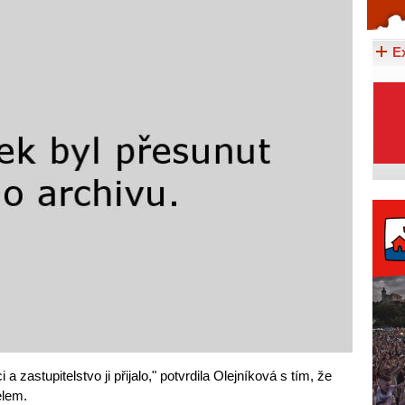
Celý článek...
E
 zastupitelstvo ji přijalo," potvrdila Olejníková s tím, že
elem.