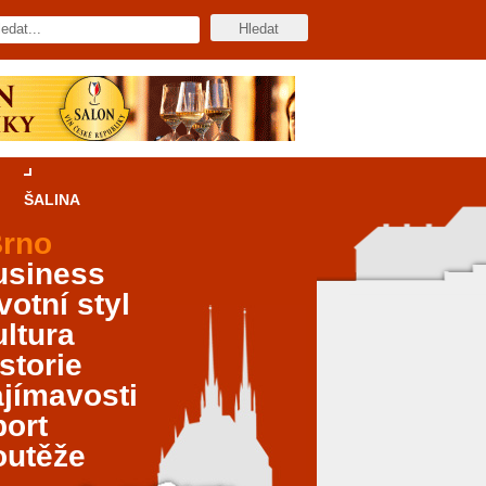
ŠALINA
rno
usiness
votní styl
ltura
storie
jímavosti
port
outěže