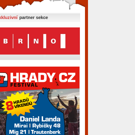
xkluzivní
partner sekce