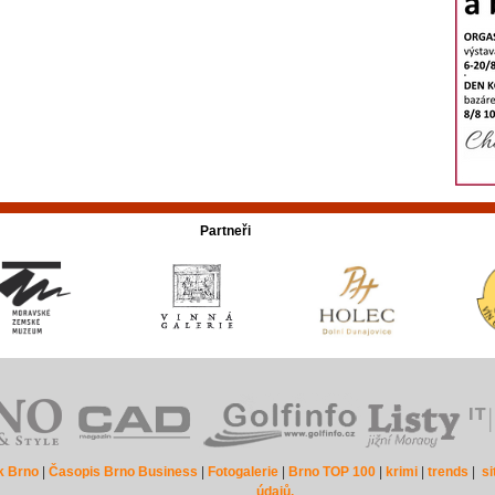
Partneři
k Brno
|
Časopis Brno Business
|
Fotogalerie
|
Brno TOP 100
|
krimi
|
trends
|
s
údajů.