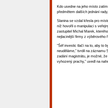
Kdo usedne na jeho místo zatím
předmětem dalších jednání rady,
Slanina se vzdal křesla pro míst
níž hovořil o manipulaci s veře
zastupitel Michal Marek, kteréh
nejlacinější firmy z výběrového
"Šéf investic tlačí na to, aby to
neuděláme," tvrdil na záznamu S
zadání magistrátu, je možné, že 
vyhozený prachy," uvedl na nahr