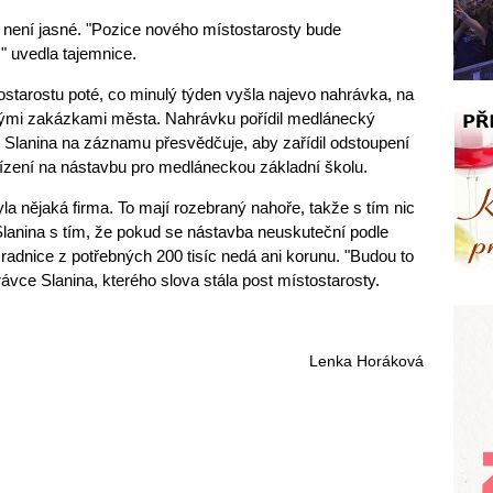
 není jasné. "Pozice nového místostarosty bude
" uvedla tajemnice.
ostarostu poté, co minulý týden vyšla najevo nahrávka, na
jnými zakázkami města. Nahrávku pořídil medlánecký
o Slanina na záznamu přesvědčuje, aby zařídil odstoupení
 řízení na nástavbu pro medláneckou základní školu.
 byla nějaká firma. To mají rozebraný nahoře, takže s tím nic
lanina s tím, že pokud se nástavba neuskuteční podle
radnice z potřebných 200 tisíc nedá ani korunu. "Budou to
ávce Slanina, kterého slova stála post místostarosty.
Lenka Horáková