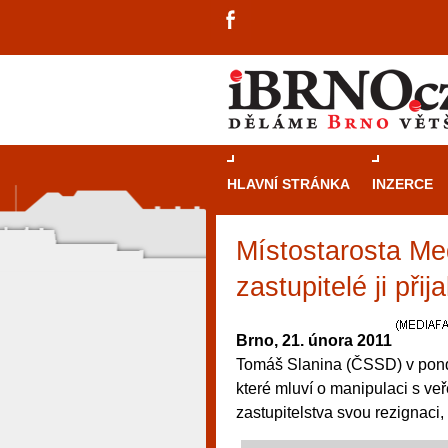
HLAVNÍ STRÁNKA
INZERCE
Místostarosta Me
zastupitelé ji přijal
Brno, 21. února 2011
Tomáš Slanina (ČSSD) v pondě
které mluví o manipulaci s v
zastupitelstva svou rezignaci,
návštěvníky, tak pro příležitostné h