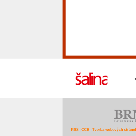
RSS
|
CCB
|
Tvorba webových stráne