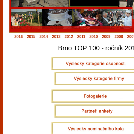
vyzkoušet různé kasinové hry. V neustál
metropoli naleznete širokou nabídku her o
po moderní automaty jak pro pravidelné n
příležitostné hráče. V...
2016
2015
2014
2013
2012
2011
2010
2009
2008
200
Brno TOP 100 - ročník 20