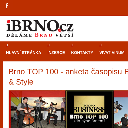
HLAVNÍ STRÁNKA
INZERCE
KONTAKTY
VIVAT VINUM
Brno TOP 100 - anketa časopisu 
Průvodce
kasi
Brně: Od rulet
& Style
automaty
Brno je měs
zajímavé p
restaurace, div
Mimo jiné je ale také místem, kde si můžet