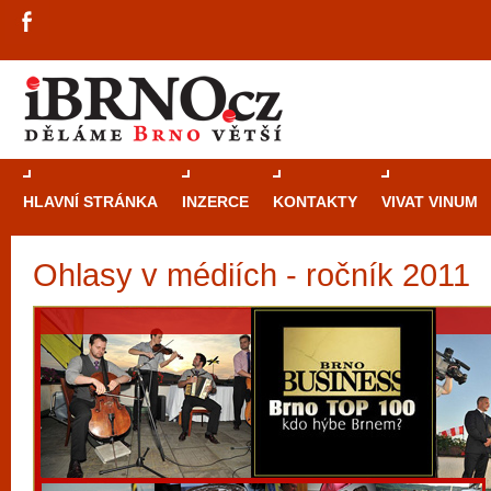
HLAVNÍ STRÁNKA
INZERCE
KONTAKTY
VIVAT VINUM
Ohlasy v médiích - ročník 2011
Průvodce
kasi
Brně: Od rulet
automaty
Brno je měs
zajímavé p
restaurace, div
Mimo jiné je ale také místem, kde si můžet