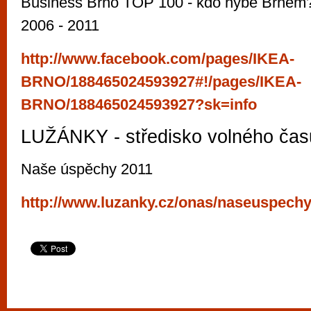
Business Brno TOP 100 - kdo hýbe Brnem?
2006 - 2011
http://www.facebook.com/pages/IKEA-
BRNO/188465024593927#!/pages/IKEA-
BRNO/188465024593927?sk=info
LUŽÁNKY - středisko volného čas
Naše úspěchy 2011
http://www.luzanky.cz/onas/naseuspech