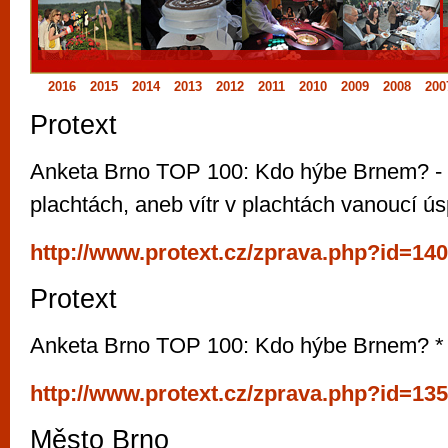
vyzkoušet různé kasinové hry. V neustál
metropoli naleznete širokou nabídku her o
po moderní automaty jak pro pravidelné n
2016
2015
2014
2013
2012
2011
2010
2009
2008
200
příležitostné hráče. V...
Protext
Anketa Brno TOP 100: Kdo hýbe Brnem? - 
plachtách, aneb vítr v plachtách vanoucí ú
http://www.protext.cz/zprava.php?id=14
Protext
Anketa Brno TOP 100: Kdo hýbe Brnem? * 
http://www.protext.cz/zprava.php?id=13
Město Brno