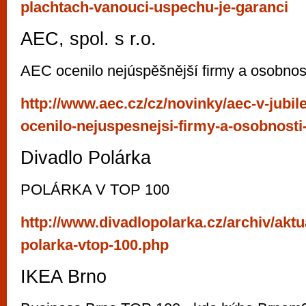
plachtach-vanouci-uspechu-je-garanci
AEC, spol. s r.o.
AEC ocenilo nejúspěšnější firmy a osobnos
http://www.aec.cz/cz/novinky/aec-v-jubil
ocenilo-nejuspesnejsi-firmy-a-osobnosti
Divadlo Polárka
POLÁRKA V TOP 100
http://www.divadlopolarka.cz/archiv/aktua
polarka-vtop-100.php
IKEA Brno