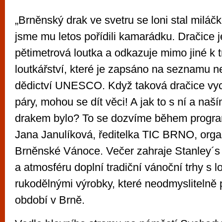
„Brněnský drak ve svetru se loni stal milá
jsme mu letos pořídili kamarádku. Dračice 
pětimetrová loutka a odkazuje mimo jiné k 
loutkářství, které je zapsáno na seznamu
dědictví UNESCO. Když taková dračice vych
páry, mohou se dít věci! A jak to s ní a na
drakem bylo? To se dozvíme během progra
Jana Janulíková, ředitelka TIC BRNO, organ
Brněnské Vánoce. Večer zahraje Stanley´s 
a atmosféru doplní tradiční vánoční trhy s l
rukodělnými výrobky, které neodmyslitelně 
období v Brně.