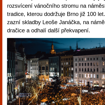
vyzkoušet různé kasinové hry. V neustál
rozsvícení vánočního stromu na náměs
metropoli naleznete širokou nabídku her o
tradice, kterou dodržuje Brno již 100 let
po moderní automaty jak pro pravidelné n
zazní skladby Leoše Janáčka, na náměs
příležitostné hráče. V...
dračice a odhalí další překvapení.