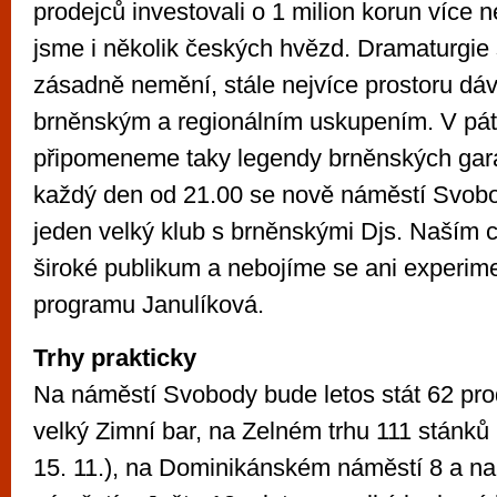
prodejců investovali o 1 milion korun více n
jsme i několik českých hvězd. Dramaturgie 
zásadně nemění, stále nejvíce prostoru dá
brněnským a regionálním uskupením. V pát
připomeneme taky legendy brněnských gar
každý den od 21.00 se nově náměstí Svob
jeden velký klub s brněnskými Djs. Naším cí
široké publikum a nebojíme se ani experime
programu Janulíková.
Trhy prakticky
Na náměstí Svobody bude letos stát 62 pro
velký Zimní bar, na Zelném trhu 111 stánků
15. 11.), na Dominikánském náměstí 8 a 