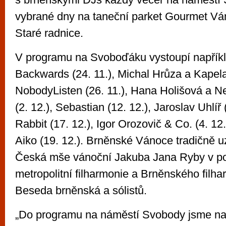
vybrané dny na taneční parket Gourmet Vá
Staré radnice.
V programu na Svoboďáku vystoupí napříkl
Backwards (24. 11.), Michal Hrůza a Kapela
NobodyListen (26. 11.), Hana Holišová a 
(2. 12.), Sebastian (12. 12.), Jaroslav Uhlíř
Rabbit (17. 12.), Igor Orozovič & Co. (4. 1
Aiko (19. 12.). Brněnské Vánoce tradičně u
Česká mše vánoční Jakuba Jana Ryby v p
metropolitní filharmonie a Brněnského filh
Beseda brněnská a sólistů.
„Do programu na náměstí Svobody jsme na