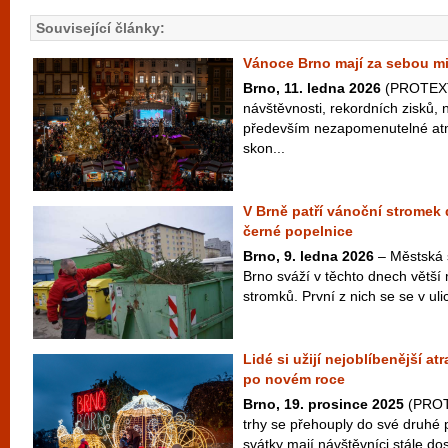
Související články:
Vánoce Brno mají za sebou m
Brno, 11. ledna 2026
(PROTEXT
návštěvnosti, rekordních zisků, 
především nezapomenutelné atm
skon...
V Brně patří vánoční stromek
černé popelnice
Brno, 9. ledna 2026
– Městská 
Brno sváží v těchto dnech větší
stromků. První z nich se se v ulic
Lidé si užijí nejoblíbenější a
po novém roce
Brno, 19. prosince 2025
(PROT
trhy se přehouply do své druhé po
svátky mají návštěvníci stále dos