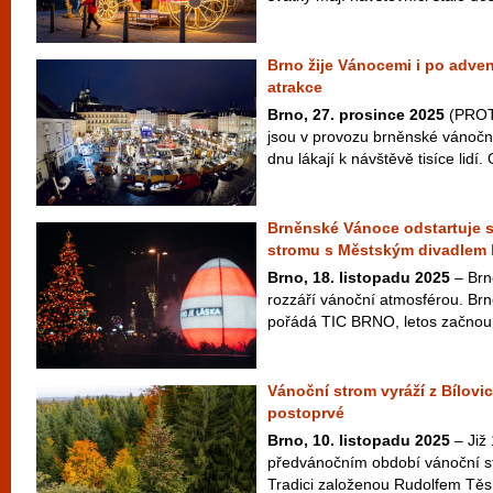
Brno žije Vánocemi i po adven
atrakce
Brno, 27. prosince 2025
(PROTE
jsou v provozu brněnské vánoční
dnu lákají k návštěvě tisíce lidí. 
Brněnské Vánoce odstartuje s
stromu s Městským divadlem
Brno, 18. listopadu 2025
– Brno
rozzáří vánoční atmosférou. Br
pořádá TIC BRNO, letos začnou v
Vánoční strom vyráží z Bílovi
postoprvé
Brno, 10. listopadu 2025
– Již 
předvánočním období vánoční s
Tradici založenou Rudolfem Tě