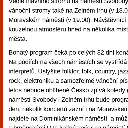
Vedle hlavního stromu na náměstí Svobody 
vánoční stromy také na Zelném trhu (v 18.0
Moravském náměstí (v 19.00). Návštěvníci 
kouzelnou atmosféru hned na několika míst
města.
Bohatý program čeká po celých 32 dní koná
Na pódiích na všech náměstích se vystřídá
interpretů. Uslyšíte folklor, folk, country, ja
rock, elektroniku a samozřejmě vánoční pís
letos nebude oblíbené Česko zpívá koledy (
náměstí Svobody i Zelném trhu bude progr
den, několik koncertů zazní i na Moravské
najdete na Dominikánském náměstí, a můžete
s brněnskými DJs každý večer na náměstí