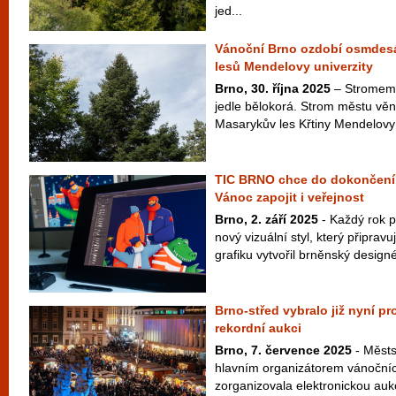
jed...
Vánoční Brno ozdobí osmdesát
lesů Mendelovy univerzity
Brno, 30. října 2025
– Stromem 
jedle bělokorá. Strom městu věn
Masarykův les Křtiny Mendelovy u
TIC BRNO chce do dokončení
Vánoc zapojit i veřejnost
Brno, 2. září 2025
- Každý rok p
nový vizuální styl, který připravu
grafiku vytvořil brněnský designér
Brno-střed vybralo již nyní p
rekordní aukci
Brno, 7. července 2025
- Městs
hlavním organizátorem vánočníc
zorganizovala elektronickou aukci