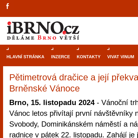
HLAVNÍ STRÁNKA
INZERCE
KONTAKTY
VIVAT VINUM
Pětimetrová dračice a její překv
Průvodce
kasi
Brněnské Vánoce
Brně: Od rulet
automaty
Brno, 15. listopadu 2024
- Vánoční tr
Brno je měs
Vánoc letos přivítají první návštěvníky
zajímavé p
Svobody, Dominikánském náměstí a nád
restaurace, div
radnice v pátek 22. listopadu. Zahájí je
Mimo jiné je ale také místem, kde si můžet