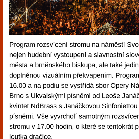
Program rozsvícení stromu na náměstí Sv
nejen hudební vystoupení a slavnostní slov
města a brněnského biskupa, ale také jedi
doplněnou vizuálním překvapením. Program
16.00 a na podiu se vystřídá sbor Opery Ná
Brno s Ukvalskými písněmi od Leoše Janá
kvintet NdBrass s Janáčkovou Sinfoniettou
písněmi. Vše vyvrcholí samotným rozsvíce
stromu v 17.00 hodin, o které se tentokrát p
loutka dračice.