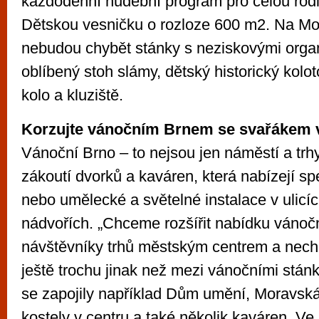
každodenní hudební program pro celou rodi
Dětskou vesničku o rozloze 600 m2. Na M
nebudou chybět stánky s neziskovými orga
oblíbený stoh slámy, dětský historický kolo
kolo a kluziště.
Korzujte vánočním Brnem se svařákem 
Vánoční Brno – to nejsou jen náměstí a trhy
zákoutí dvorků a kaváren, která nabízejí sp
nebo umělecké a světelné instalace v ulicíc
nádvořích. „Chceme rozšířit nabídku vánoč
návštěvníky trhů městským centrem a necha
ještě trochu jinak než mezi vánočními stán
se zapojily například Dům umění, Moravsk
kostely v centru a také několik kaváren. Ve