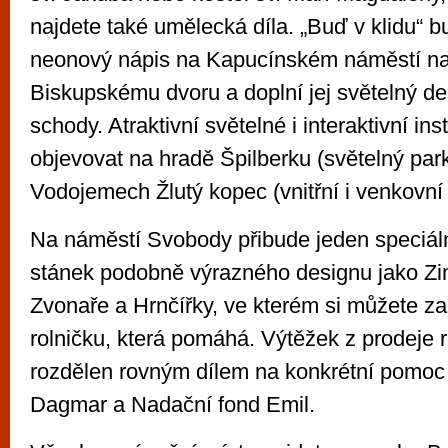
najdete také umělecká díla. „Buď v klidu“ b
neonový nápis na Kapucínském náměstí n
Biskupskému dvoru a doplní jej světelný de
schody. Atraktivní světelné i interaktivní in
objevovat na hradě Špilberku (světelný par
Vodojemech Žlutý kopec (vnitřní i venkovní 
Na náměstí Svobody přibude jeden speciální
stánek podobně výrazného designu jako Zimn
Zvonaře a Hrnčířky, ve kterém si můžete za
rolničku, která pomáhá. Výtěžek z prodeje 
rozdělen rovným dílem na konkrétní pomo
Dagmar a Nadační fond Emil.