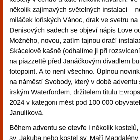
několik zajímavých světelných instalací –⁠⁠
miláček loňských Vánoc, drak ve svetru na S
Denisových sadech se objeví nápis Love o
Možného, novou, zatím tajnou dračí instal
Skácelově kašně (odhalíme ji při rozsvícen
na piazzettě před Janáčkovým divadlem b
fotopoint. A to není všechno. Úplnou novin
na náměstí Svobody, který v době adventu 
irským Waterfordem, držitelem titulu Evro
2024 v kategorii měst pod 100 000 obyvatel
Janulíková.
Během adventu se otevře i několik kostelů, 
sv. Jakuba nebo kostel sv. Maří Magdalény,