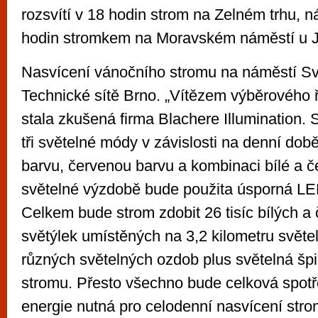
rozsvítí v 18 hodin strom na Zelném trhu, 
hodin stromkem na Moravském náměstí u J
Nasvícení vánočního stromu na náměstí Svo
Technické sítě Brno. „Vítězem výběrového ří
stala zkušená firma Blachere Illumination. 
tři světelné módy v závislosti na denní době
barvu, červenou barvu a kombinaci bílé a 
světelné výzdobě bude použita úsporná LE
Celkem bude strom zdobit 26 tisíc bílých a
světýlek umístěných na 3,2 kilometru světe
různých světelných ozdob plus světelná šp
stromu. Přesto všechno bude celková spotř
energie nutná pro celodenní nasvícení str