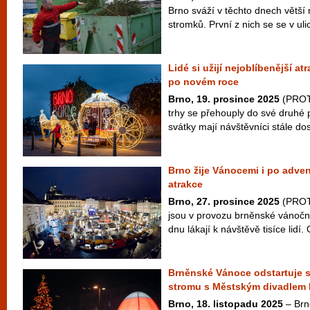
Brno sváží v těchto dnech větší
stromků. První z nich se se v ulic
Lidé si užijí nejoblíbenější a
po novém roce
Brno, 19. prosince 2025
(PROT
trhy se přehouply do své druhé po
svátky mají návštěvníci stále dos
Brno žije Vánocemi i po adven
atrakce
Brno, 27. prosince 2025
(PROTE
jsou v provozu brněnské vánoční
dnu lákají k návštěvě tisíce lidí. 
Brněnské Vánoce odstartuje s
stromu s Městským divadlem
Brno, 18. listopadu 2025
– Brno