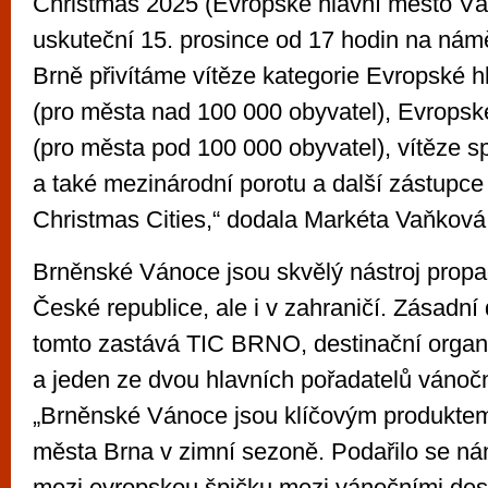
Christmas 2025 (Evropské hlavní město Vá
uskuteční 15. prosince od 17 hodin na nám
Brně přivítáme vítěze kategorie Evropské 
(pro města nad 100 000 obyvatel), Evrops
(pro města pod 100 000 obyvatel), vítěze s
a také mezinárodní porotu a další zástupce
Christmas Cities,“ dodala Markéta Vaňková
Brněnské Vánoce jsou skvělý nástroj prop
České republice, ale i v zahraničí. Zásadní d
tomto zastává TIC BRNO, destinační orga
a jeden ze dvou hlavních pořadatelů vánočn
„Brněnské Vánoce jsou klíčovým produktem
města Brna v zimní sezoně. Podařilo se ná
mezi evropskou špičku mezi vánočními dest