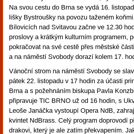
Na svou cestu do Brna se vydá 16. listopa
lišky Bystroušky na povozu taženém koňmi
Bílovicích nad Svitavou začne ve 12.30 hod
proslovy a krátkým kulturním programem, p
pokračovat na své cestě přes městské části
a na náměstí Svobody dorazí kolem 17. hod
Vánoční strom na náměstí Svobody se slavn
pátek 22. listopadu v 17 hodin za účasti pr
Brna a s požehnáním biskupa Pavla Konzb
připravuje TIC BRNO už od 16 hodin, s Uk
Leoše Janáčka vystoupí Opera NdB, zahraj
kvintet NdBrass. Celý program doprovodí 
drakovi, který je ale zatím překvapením. Ja