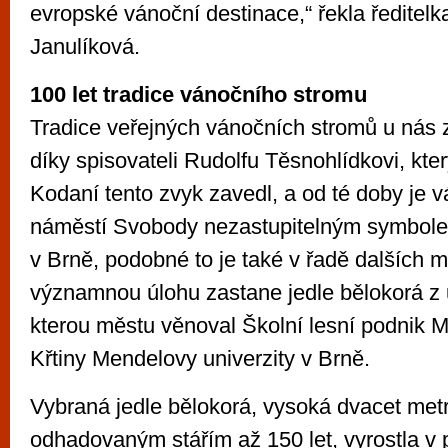
evropské vánoční destinace,“ řekla ředite
Janulíková.
100 let tradice vánočního stromu
Tradice veřejných vánočních stromů u nás 
díky spisovateli Rudolfu Těsnohlídkovi, kte
Kodaní tento zvyk zavedl, a od té doby je 
náměstí Svobody nezastupitelným symbole
v Brně, podobné to je také v řadě dalších m
významnou úlohu zastane jedle bělokorá z u
kterou městu věnoval Školní lesní podnik 
Křtiny Mendelovy univerzity v Brně.
Vybraná jedle bělokorá, vysoká dvacet metr
odhadovaným stářím až 150 let, vyrostla v 