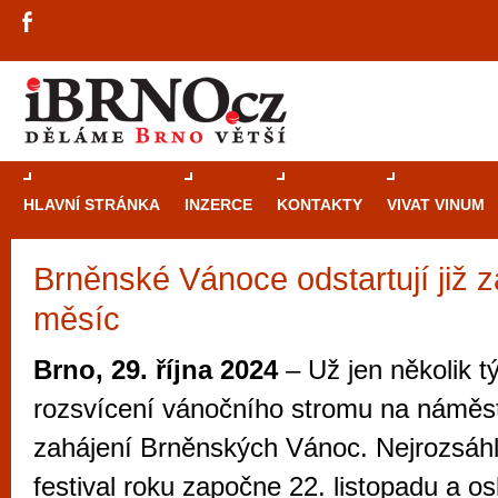
HLAVNÍ STRÁNKA
INZERCE
KONTAKTY
VIVAT VINUM
Brněnské Vánoce odstartují již z
Průvodce
kasi
měsíc
Brně: Od rulet
automaty
Brno, 29. října 2024
– Už jen několik t
Brno je měs
rozsvícení vánočního stromu na náměs
zajímavé p
zahájení Brněnských Vánoc. Nejrozsáhl
restaurace, div
festival roku započne 22. listopadu a os
Mimo jiné je ale také místem, kde si můžet