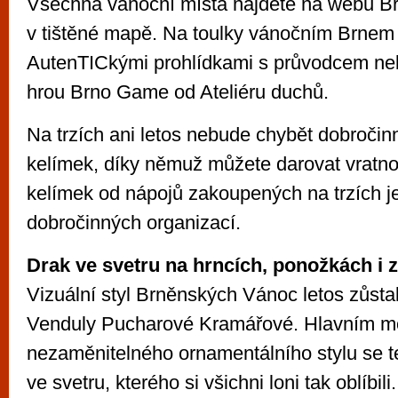
Všechna vánoční místa najdete na webu B
v tištěné mapě. Na toulky vánočním Brnem 
AutenTICkými prohlídkami s průvodcem nebo
hrou Brno Game od Ateliéru duchů.
Na trzích ani letos nebude chybět dobročinn
kelímek, díky němuž můžete darovat vratno
kelímek od nápojů zakoupených na trzích j
dobročinných organizací.
Drak ve svetru na hrncích, ponožkách i z
Vizuální styl Brněnských Vánoc letos zůsta
Venduly Pucharové Kramářové. Hlavním mo
nezaměnitelného ornamentálního stylu se te
ve svetru, kterého si všichni loni tak oblíbil