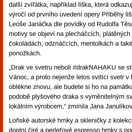
další zvířátka, například liška, která odkaz
výročí od prvního uvedení opery Příběhy li
Leoše Janáčka dle povídky od Rudolfa Těs
motivy se objeví na plecháčcích, plátěných
čokoládách, odznáčcích, mentolkách a také
ponožkách.
„Drak ve svetru neboli #drakNAHAKU se st
Vánoc, a proto nejenže letos svítící svetr 
oblékne znovu, ale budete si ho na památk
podobě plyšového draka s vyměnitelným sv
lokálním výrobcem,“ zmínila Jana Janulíko
Loňské autorské hrnky a skleničky z kolekc
doplní čiré a perleťové espresso hrnky s po