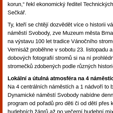
korun,“ řekl ekonomický ředitel Technických
Sečkář.
Ty, kteří se chtějí dozvědět více o historii
náměstí Svobody, zve Muzeum města Brna 
na výstavu 100 let tradice Vánočního strom
Vernisáž proběhne v sobotu 23. listopadu 
dobových fotografií stromů si na ní prohlédne
stromečků zdobených podle různých histori
Lokální a útulná atmosféra na 4 náměstí
Na 4 centrálních náměstích a 1 nádvoří to 
Dynamické náměstí Svobody nabídne denně
program od pořadů pro děti či od dětí přes 
hudebních žánrů až po večerní hudební mi