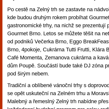
Po cestě na Zelný trh se zastavte na nádvoř
kde budou druhým rokem probíhat Gourmet Ván
gastronomické trhy, na nichž se prezentují
Gourmet Brno. Letos se můžete těšit na ne
od podniků Večerka Brno, Eggo BreakFeas
Brno, 4pokoje, Cukrárna Tutti Frutti, Klára
Café Momenta, Zemanova cukrárna a kavár
dům Poupě. Součástí bude také DJ zóna pr
pod širým nebem.
Tradiční a oblíbené vánoční trhy s dopro
se opět uskuteční na Zelném trhu a Morav
Malebný a řemeslný Zelný trh nabídne přes