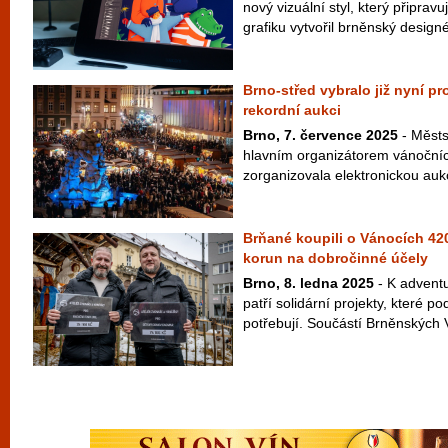
nový vizuální styl, který připravu
grafiku vytvořil brněnský designér
Brno-střed vybralo již nyní p
rekordní aukci
Brno, 7. července 2025
- Městs
hlavním organizátorem vánočníc
zorganizovala elektronickou aukci
Brňané koupili o Vánocích 420
korun na dobročinné účely
Brno, 8. ledna 2025
- K adventu
patří solidární projekty, které pod
potřebují. Součástí Brněnských 