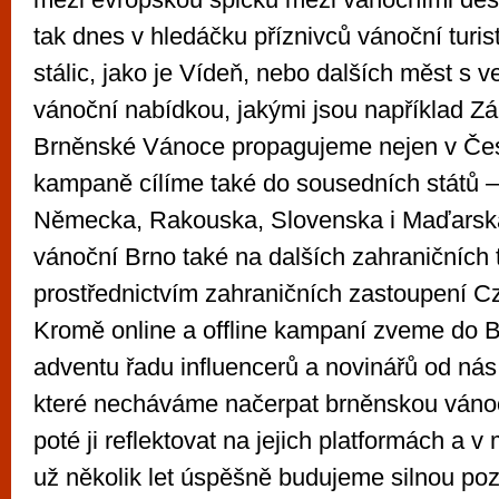
tak dnes v hledáčku příznivců vánoční turis
stálic, jako je Vídeň, nebo dalších měst s v
vánoční nabídkou, jakými jsou například Záh
Brněnské Vánoce propagujeme nejen v Česk
kampaně cílíme také do sousedních států –⁠⁠⁠⁠⁠⁠⁠⁠
Německa, Rakouska, Slovenska i Maďarsk
vánoční Brno také na dalších zahraničních 
prostřednictvím zahraničních zastoupení C
Kromě online a offline kampaní zveme do 
adventu řadu influencerů a novinářů od nás 
které necháváme načerpat brněnskou váno
poté ji reflektovat na jejich platformách a v
už několik let úspěšně budujeme silnou pozi