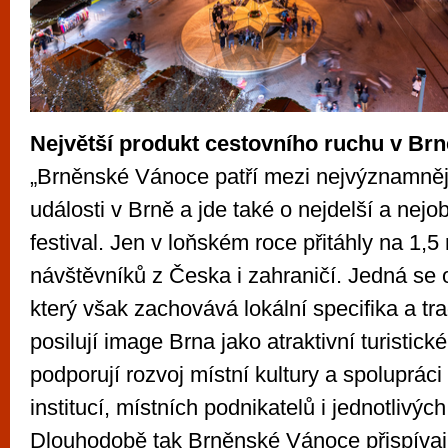
Největší produkt cestovního ruchu v Brn
„Brněnské Vánoce patří mezi nejvýznamnějš
události v Brně a jde také o nejdelší a nej
festival. Jen v loňském roce přitáhly na 1,5
návštěvníků z Česka i zahraničí. Jedná se o
který však zachovává lokální specifika a tr
posilují image Brna jako atraktivní turistick
podporují rozvoj místní kultury a spoluprác
institucí, místních podnikatelů i jednotlivýc
Dlouhodobě tak Brněnské Vánoce přispívají