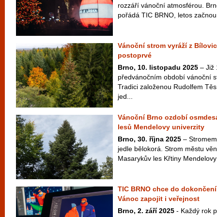
rozzáří vánoční atmosférou. Br
pořádá TIC BRNO, letos začnou v
Vánoční strom vyráží z Bílovi
postoprvé
Brno, 10. listopadu 2025
– Již 
předvánočním období vánoční s
Tradici založenou Rudolfem Tě
jed...
Vánoční Brno ozdobí osmdesát
lesů Mendelovy univerzity
Brno, 30. října 2025
– Stromem 
jedle bělokorá. Strom městu věn
Masarykův les Křtiny Mendelovy u
TIC BRNO chce do dokončení
Vánoc zapojit i veřejnost
Brno, 2. září 2025
- Každý rok p