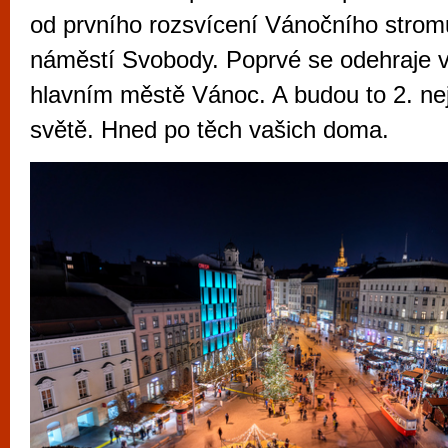
vyzkoušet různé kasinové hry. V neustál
od prvního rozsvícení Vánočního strom
metropoli naleznete širokou nabídku her o
náměstí Svobody. Poprvé se odehraje 
po moderní automaty jak pro pravidelné n
hlavním městě Vánoc. A budou to 2. ne
příležitostné hráče. V...
světě. Hned po těch vašich doma.