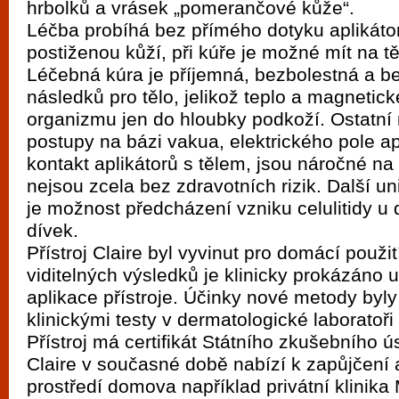
hrbolků a vrásek „pomerančové kůže“.
vyzkoušet různé kasinové hry. V neustál
Léčba probíhá bez přímého dotyku aplikátor
metropoli naleznete širokou nabídku her o
postiženou kůží, při kúře je možné mít na tě
po moderní automaty jak pro pravidelné n
Léčebná kúra je příjemná, bezbolestná a b
příležitostné hráče. V...
následků pro tělo, jelikož teplo a magnetick
organizmu jen do hloubky podkoží. Ostatní 
postupy na bázi vakua, elektrického pole a
kontakt aplikátorů s tělem, jsou náročné na 
nejsou zcela bez zdravotních rizik. Další uni
je možnost předcházení vzniku celulitidy u 
dívek.
Přístroj Claire byl vyvinut pro domácí použi
viditelných výsledků je klinicky prokázáno
aplikace přístroje. Účinky nové metody byl
klinickými testy v dermatologické laboratoř
Přístroj má certifikát Státního zkušebního ús
Claire v současné době nabízí k zapůjčení a
prostředí domova například privátní klinika