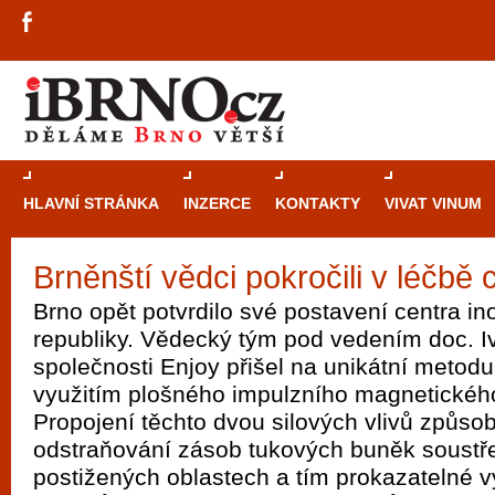
HLAVNÍ STRÁNKA
INZERCE
KONTAKTY
VIVAT VINUM
Brněnští vědci pokročili v léčbě c
Průvodce
kasi
Brno opět potvrdilo své postavení centra i
Brně: Od rulet
republiky. Vědecký tým pod vedením doc. 
automaty
společnosti Enjoy přišel na unikátní metodu 
využitím plošného impulzního magnetického
Brno je měs
Propojení těchto dvou silových vlivů způso
zajímavé p
odstraňování zásob tukových buněk soustř
restaurace, div
postižených oblastech a tím prokazatelné 
Mimo jiné je ale také místem, kde si můžet