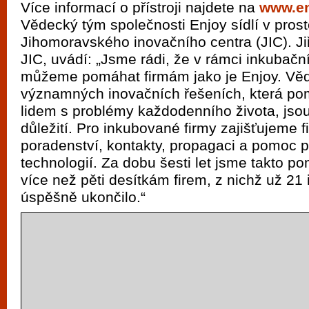
Více informací o přístroji najdete na
www.en
Vědecký tým společnosti Enjoy sídlí v pros
Jihomoravského inovačního centra (JIC). Jiř
JIC, uvádí: „Jsme rádi, že v rámci inkubač
můžeme pomáhat firmám jako je Enjoy. Vědc
významných inovačních řešeních, která po
lidem s problémy každodenního života, jso
důležití. Pro inkubované firmy zajišťujeme f
poradenství, kontakty, propagaci a pomoc př
technologií. Za dobu šesti let jsme takto p
více než pěti desítkám firem, z nichž už 2
úspěšně ukončilo.“