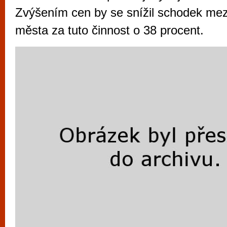
vyzkoušet různé kasinové hry. V neustál
Zvýšením cen by se snížil schodek mezi
metropoli naleznete širokou nabídku her o
města za tuto činnost o 38 procent.
po moderní automaty jak pro pravidelné n
příležitostné hráče. V...