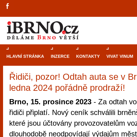
HLAVNÍ STRÁNKA
INZERCE
KONTAKTY
VIVAT VINUM
Řidiči, pozor! Odtah auta se v B
Průvodce
kasi
ledna 2024 pořádně prodraží!
Brně: Od rulet
automaty
Brno, 15. prosince 2023
- Za odtah voz
Brno je měs
řidiči připlatí. Nový ceník schválili brně
zajímavé p
které jsou účtovány provozovatelům vozi
restaurace, div
dlouhodobě neodpovídají výdajům měst
Mimo jiné je ale také místem, kde si můžet