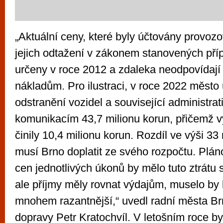
„Aktuální ceny, které byly účtovány provozo
jejich odtažení v zákonem stanovených pří
určeny v roce 2012 a zdaleka neodpovídají
nákladům. Pro ilustraci, v roce 2022 město 
odstranění vozidel a související administr
komunikacím 43,7 milionu korun, přičemž v
činily 10,4 milionu korun. Rozdíl ve výši 33
musí Brno doplatit ze svého rozpočtu. Plá
cen jednotlivých úkonů by mělo tuto ztrátu 
ale příjmy měly rovnat výdajům, muselo by 
mnohem razantnější,“ uvedl radní města Br
dopravy Petr Kratochvíl. V letošním roce b