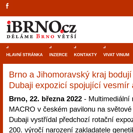
HLAVNÍ STRÁNKA
INZERCE
KONTAKTY
VIVAT VINUM
Brno a Jihomoravský kraj boduj
Průvodce
kasi
Dubaji expozicí spojující vesmír
Brně: Od rulet
automaty
Brno, 22. března 2022
- Multimediáln
Brno je měs
MACRO v českém pavilonu na světové
zajímavé p
Dubaji vystřídal předchozí rotační expoz
restaurace, div
200. výročí narození zakladatele genet
Mimo jiné je ale také místem, kde si můžet