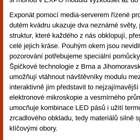
Exponát pomocí media-serverem řízené pro
dutém kvádru ukazuje dva neznámé světy, 
struktur, které každého z nás obklopují, pře
celé jejich kráse. Pouhým okem jsou nevidit
pozorování potřebujeme speciální pomůcky 
Špičkové technologie z Brna a Jihomoravs
umožňují vtáhnout návštěvníky modulu mezi
interaktivně jim představit to nejzajímavější
elektronové mikroskopie a vesmírného prům
umocňuje kombinace LED pásů i užití termo
zrcadlového obkladu, tedy materiálů silně
klíčovými obory.