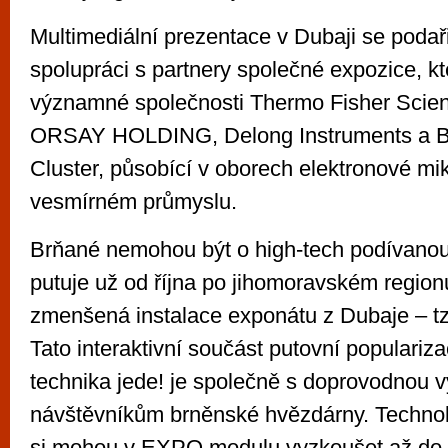
Multimediální prezentace v Dubaji se podaři
spolupráci s partnery společné expozice, kt
významné společnosti Thermo Fisher Scie
ORSAY HOLDING, Delong Instruments a 
Cluster, působící v oborech elektronové mi
vesmírném průmyslu.
Brňané nemohou být o high-tech podívanou
putuje už od října po jihomoravském region
zmenšená instalace exponátu z Dubaje – t
Tato interaktivní součást putovní populariz
technika jede! je společně s doprovodnou v
návštěvníkům brněnské hvězdárny. Technol
si mohou v EXPO modulu vyzkoušet až do 