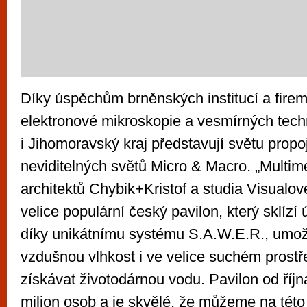
Díky úspěchům brněnských institucí a firem 
elektronové mikroskopie a vesmírných tech
i Jihomoravský kraj představují světu prop
neviditelných světů Micro & Macro. „Multime
architektů Chybik+Kristof a studia Visualove
velice populární český pavilon, který sklíz
díky unikátnímu systému S.A.W.E.R., umož
vzdušnou vlhkost i ve velice suchém prostř
získávat životodárnou vodu. Pavilon od října
milion osob a je skvělé, že můžeme na této 