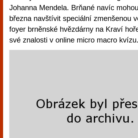
vyzkoušet různé kasinové hry. V neustál
Johanna Mendela. Brňané navíc mohou
metropoli naleznete širokou nabídku her o
března navštívit speciální zmenšenou v
po moderní automaty jak pro pravidelné n
foyer brněnské hvězdárny na Kraví hoř
příležitostné hráče. V...
své znalosti v online micro macro kvízu