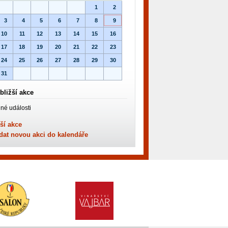
1
2
3
4
5
6
7
8
9
10
11
12
13
14
15
16
17
18
19
20
21
22
23
24
25
26
27
28
29
30
31
bližší akce
né události
ší akce
dat novou akci do kalendáře