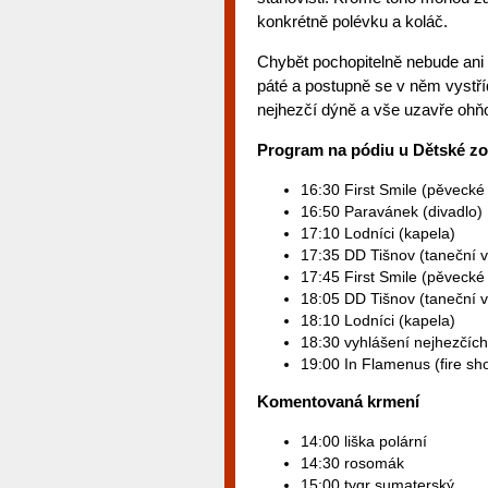
konkrétně polévku a koláč.
Chybět pochopitelně nebude ani 
páté a postupně se v něm vystří
nejhezčí dýně a vše uzavře ohň
Program na pódiu u Dětské z
16:30 First Smile (pěvecké
16:50 Paravánek (divadlo)
17:10 Lodníci (kapela)
17:35 DD Tišnov (taneční 
17:45 First Smile (pěvecké
18:05 DD Tišnov (taneční 
18:10 Lodníci (kapela)
18:30 vyhlášení nejhezčích
19:00 In Flamenus (fire sh
Komentovaná krmení
14:00 liška polární
14:30 rosomák
15:00 tygr sumaterský