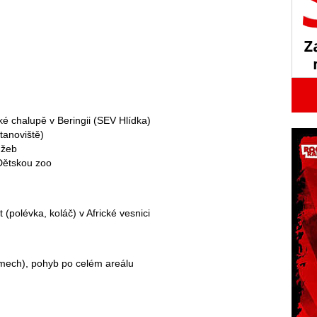
ké chalupě v Beringii (SEV Hlídka)
tanoviště)
užeb
Dětskou zoo
 (polévka, koláč) v Africké vesnici
ýmech), pohyb po celém areálu