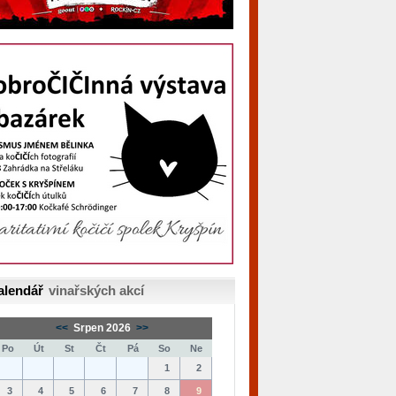
alendář
vinařských akcí
<<
Srpen 2026
>>
Po
Út
St
Čt
Pá
So
Ne
1
2
3
4
5
6
7
8
9