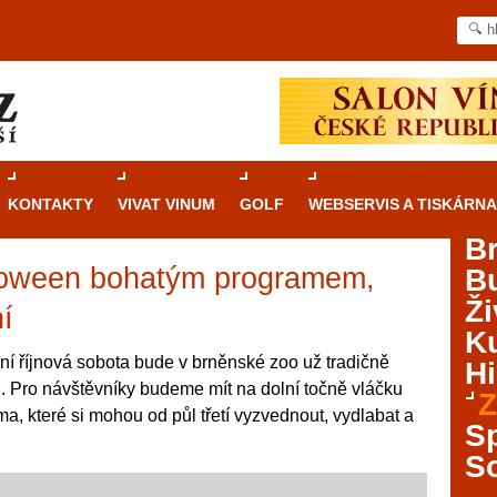
KONTAKTY
VIVAT VINUM
GOLF
WEBSERVIS A TISKÁRNA
B
lloween bohatým programem,
B
Průvodce
kasinovými hrami v Brně: Od
Ži
rulety po video automaty
ní
Ku
Brno je městem známým pro zajímavé památky, skvělé
í říjnová sobota bude v brněnské zoo už tradičně
Hi
restaurace, divadla a univerzity. Mimo jiné je ale také
. Pro návštěvníky budeme mít na dolní točně vláčku
Z
místem, kde si můžete legálně a bezpečně vyzkoušet
, které si mohou od půl třetí vyzvednout, vydlabat a
různé kasinové hry. V neustále kvetoucí moravské
S
metropoli naleznete širokou nabídku her od klasické
S
rulety až po moderní automaty jak pro pravidelné
ráče. V...