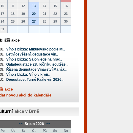
10
11
12
13
14
15
16
17
18
19
20
21
22
23
24
25
26
27
28
29
30
31
bližší akce
08.
Víno z blízka: Mikulovsko podle Mi..
08.
Letní osvěžení, degustace vín..
08.
Víno z blízka: Salon jede na hrad..
09.
Galadegustace 28. ročníku soutěže ..
09.
Řízená degustace Vinařství Maňák..
09.
Víno z blízka: Víno v kroji..
10.
Degustace: Turné Krále vín 2026..
ší akce
dat novou akci do kalendáře
ulturní
akce v Brně
<<
Srpen 2026
>>
Po
Út
St
Čt
Pá
So
Ne