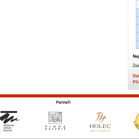
Nej
Žád
Dal
Při
Partneři