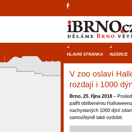
HLAVNÍ STRÁNKA
INZERCE
V zoo oslaví Ha
rozdají i 1000 dý
Brno, 25. října 2018
– Posledn
patřit oblíbenému Halloweenu
nachystaných 1000 dýní zdarma
samozřejmě také ozdobit.
návštěvníky, tak pro příležitostné h