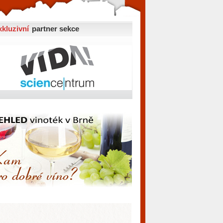
xkluzivní
partner sekce