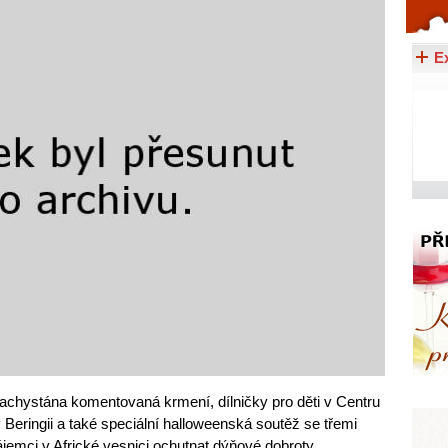
Celý článek...
E
achystána komentovaná krmení, dílničky pro děti v Centru
Beringii a také speciální halloweenská soutěž se třemi
jemci v Africké vesnici ochutnat dýňové dobroty,