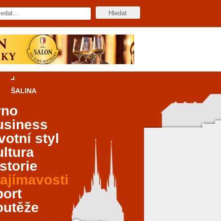
ŠALINA
rno
usiness
votní styl
ltura
storie
ajímavosti
port
outěže