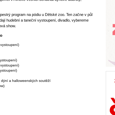
pestrý program na pódiu u Dětské zoo. Ten začne v půl
dají hudební a taneční vystoupení, divadlo, vybereme
ová show.
oo
 vystoupení)
vystoupení)
 vystoupení)
vystoupení)
 dýní a halloweenských soutěží
ow)