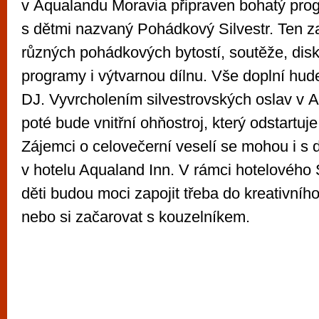
v Aqualandu Moravia připraven bohatý prog
s dětmi nazvaný Pohádkový Silvestr. Ten z
různých pohádkových bytostí, soutěže, dis
programy i výtvarnou dílnu. Vše doplní hud
DJ. Vyvrcholením silvestrovských oslav v 
poté bude vnitřní ohňostroj, který odstartuje
Zájemci o celovečerní veselí se mohou i s 
v hotelu Aqualand Inn. V rámci hotelového 
děti budou moci zapojit třeba do kreativníh
nebo si začarovat s kouzelníkem.