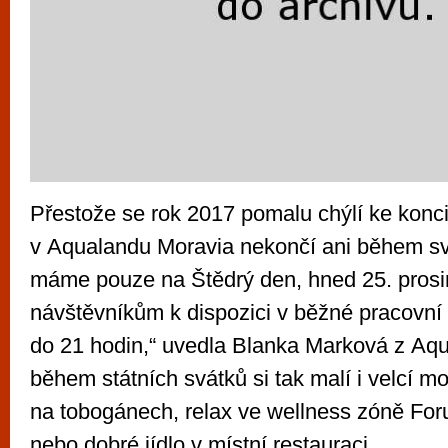
Přestože se rok 2017 pomalu chýlí ke konc
v Aqualandu Moravia nekončí ani během sv
máme pouze na Štědrý den, hned 25. prosi
návštěvníkům k dispozici v běžné pracovní
do 21 hodin,“ uvedla Blanka Marková z Aqu
během státních svátků si tak malí i velcí m
na tobogánech, relax ve wellness zóně 
nebo dobré jídlo v místní restauraci.