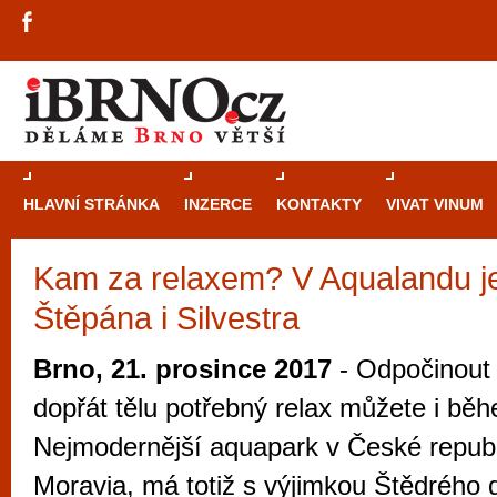
HLAVNÍ STRÁNKA
INZERCE
KONTAKTY
VIVAT VINUM
Kam za relaxem? V Aqualandu j
Průvodce
kasi
Štěpána i Silvestra
Brně: Od rulet
automaty
Brno, 21. prosince 2017
- Odpočinout 
Brno je měs
dopřát tělu potřebný relax můžete i bě
zajímavé p
Nejmodernější aquapark v České republ
restaurace, div
Moravia, má totiž s výjimkou Štědrého 
Mimo jiné je ale také místem, kde si můžet