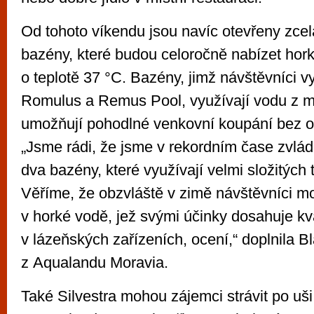
Od tohoto víkendu jsou navíc otevřeny zce
bazény, které budou celoročně nabízet hor
o teplotě 37 °C. Bazény, jimž návštěvníci v
Romulus a Remus Pool, využívají vodu z mí
umožňují pohodlné venkovní koupání bez o
„Jsme rádi, že jsme v rekordním čase zvlád
dva bazény, které využívají velmi složitých 
Věříme, že obzvláště v zimě návštěvníci m
v horké vodě, jež svými účinky dosahuje kva
v lázeňských zařízeních, ocení,“ doplnila 
z Aqualandu Moravia.
Také Silvestra mohou zájemci strávit po uši