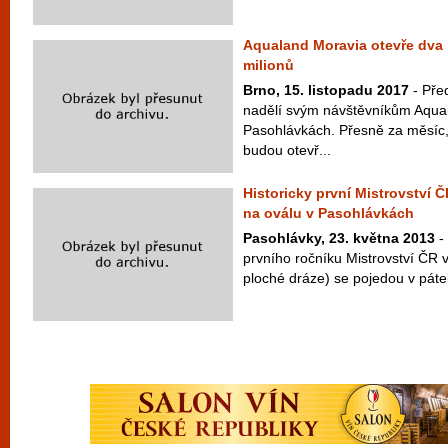
Aqualand Moravia otevře dva 
milionů
Brno, 15. listopadu 2017
- Pře
nadělí svým návštěvníkům Aqua
Pasohlávkách. Přesně za měsíc, 
budou otevř...
Historicky první Mistrovství Č
na oválu v Pasohlávkách
Pasohlávky, 23. května 2013
-
prvního ročníku Mistrovství ČR v
ploché dráze) se pojedou v pátek