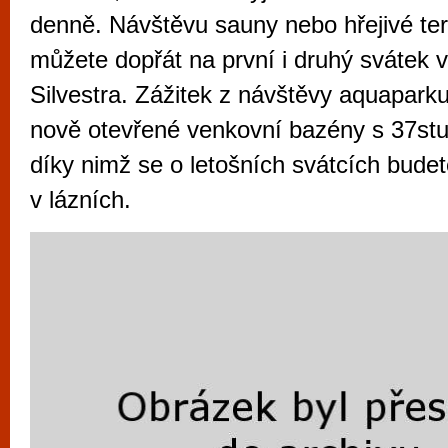
vyzkoušet různé kasinové hry. V neustál
denně. Návštěvu sauny nebo hřejivé ter
metropoli naleznete širokou nabídku her o
můžete dopřát na první i druhý svátek 
po moderní automaty jak pro pravidelné n
Silvestra. Zážitek z návštěvy aquapark
příležitostné hráče. V...
nově otevřené venkovní bazény s 37st
díky nimž se o letošních svátcích budete
v lázních.