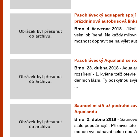
Pasohlávecký aquapark spojí
prázdninová autobusová link
Brno, 4. července 2018
– Jižní 
velmi oblíbená. Ne každý milovn
možnost dopravit se na výlet au
Pasohlávecký Aqualand se roz
Brno, 23. dubna 2018
- Aquala
rozšíření - 1. května totiž otevř
denních lázní. Ty poskytnou sv
...
Saunoví mistři už podruhé za
Aqualandu
Brno, 2. dubna 2018
- Saunové
stále populárnější. Příznivci této
mohou vychutnávat celou noc. A