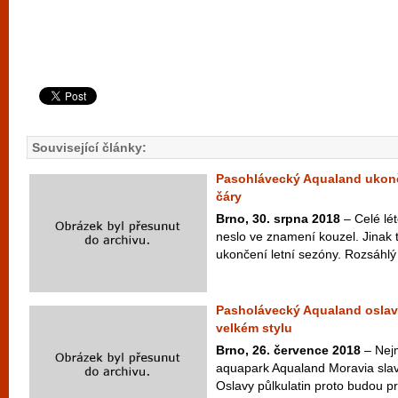
Související články:
Pasohlávecký Aqualand ukončí
čáry
Brno, 30. srpna 2018
– Celé lé
neslo ve znamení kouzel. Jinak 
ukončení letní sezóny. Rozsáhlý 
Pasholávecký Aqualand oslaví
velkém stylu
Brno, 26. července 2018
– Nej
aquapark Aqualand Moravia slaví
Oslavy půlkulatin proto budou pr