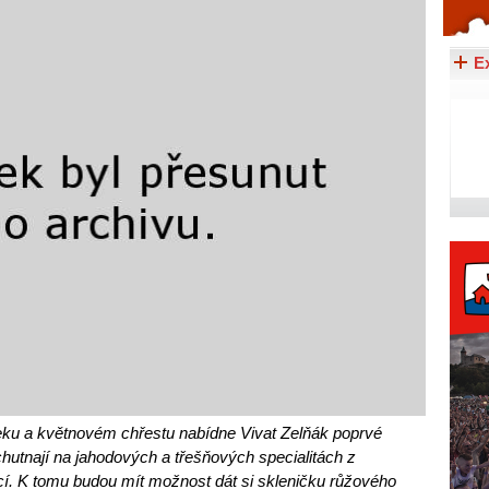
Celý článek...
E
 a květnovém chřestu nabídne Vivat Zelňák poprvé
hutnají na jahodových a třešňových specialitách z
í. K tomu budou mít možnost dát si skleničku růžového