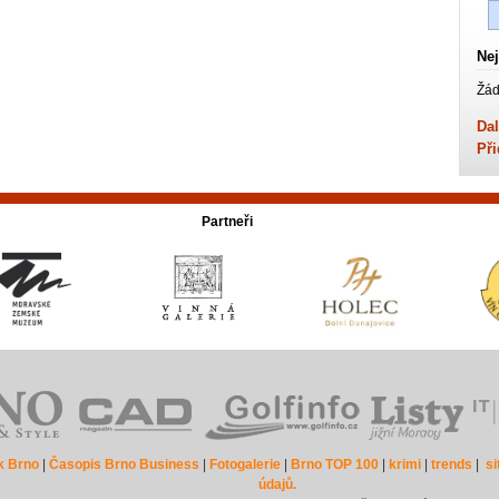
Nej
Žád
Dal
Při
Partneři
k Brno
|
Časopis Brno Business
|
Fotogalerie
|
Brno TOP 100
|
krimi
|
trends
|
s
údajů.