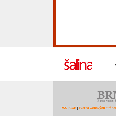
RSS
|
CCB
|
Tvorba webových stráne