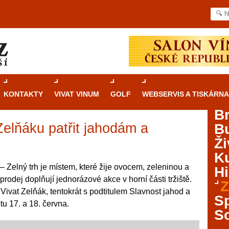
KONTAKTY
VIVAT VINUM
GOLF
WEBSERVIS A TISKÁRNA
B
elňáku patřit jahodám a
B
Průvodce
kasinovými hrami v Brně: Od
Ži
rulety po video automaty
Ku
Brno je městem známým pro zajímavé památky, skvělé
– Zelný trh je místem, které žije ovocem, zeleninou a
Hi
restaurace, divadla a univerzity. Mimo jiné je ale také
prodej doplňují jednorázové akce v horní části tržiště.
Z
místem, kde si můžete legálně a bezpečně vyzkoušet
álu Vivat Zelňák, tentokrát s podtitulem Slavnost jahod a
různé kasinové hry. V neustále kvetoucí moravské
S
tu 17. a 18. června.
metropoli naleznete širokou nabídku her od klasické
S
rulety až po moderní automaty jak pro pravidelné
ráče. V...