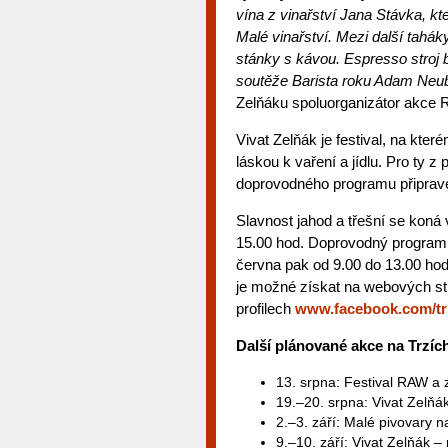
vína z vinařství Jana Stávka, kte
Malé vinařství. Mezi další tahák
stánky s kávou. Espresso stroj 
soutěže Barista roku Adam Neub
Zelňáku spoluorganizátor akce 
Vivat Zelňák je festival, na které
láskou k vaření a jídlu. Pro ty z
doprovodného programu připrav
Slavnost jahod a třešní se koná 
15.00 hod. Doprovodný program j
června pak od 9.00 do 13.00 hod
je možné získat na webových s
profilech
www.facebook.com/tr
Další plánované akce na Trzíc
13. srpna: Festival RAW a 
19.–20. srpna: Vivat Zelňák
2.–3. září: Malé pivovary 
9.–10. září: Vivat Zelňák – 