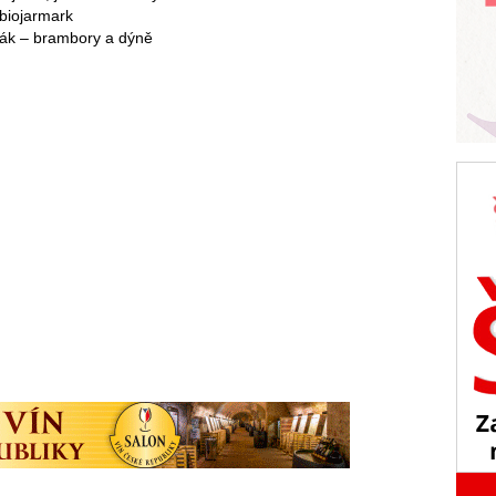
 biojarmark
lňák – brambory a dýně