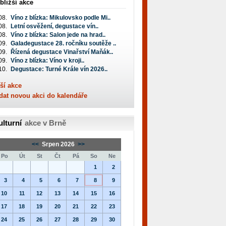
bližší akce
08.
Víno z blízka: Mikulovsko podle Mi..
08.
Letní osvěžení, degustace vín..
08.
Víno z blízka: Salon jede na hrad..
09.
Galadegustace 28. ročníku soutěže ..
09.
Řízená degustace Vinařství Maňák..
09.
Víno z blízka: Víno v kroji..
10.
Degustace: Turné Krále vín 2026..
ší akce
dat novou akci do kalendáře
ulturní
akce v Brně
<<
Srpen 2026
>>
Po
Út
St
Čt
Pá
So
Ne
1
2
3
4
5
6
7
8
9
10
11
12
13
14
15
16
17
18
19
20
21
22
23
24
25
26
27
28
29
30