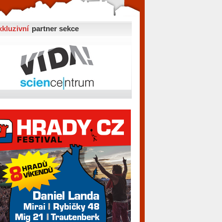
xkluzivní
partner sekce