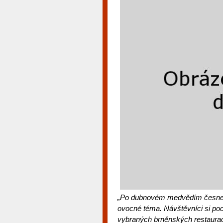
„Po dubnovém medvědím česneku
ovocné téma. Návštěvníci si poc
vybraných brněnských restaurac