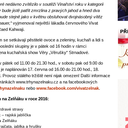
ré nedávno zvítězilo v soutěži Vinařství roku v kategorii
y bude jistě patřit zmrzlina z pravých jahod a hned dva
bude stejně jako v květnu obsluhovat dvojnásobný vítěz
auer,“
vyjmenoval největší lákadla červnového Vivat
Raed Kahwaji.
m se setkávají pěstitelé ovoce a zeleniny, kuchaři a lidi s
 poslední skupiny je v pátek od 16 hodin v rámci
ena kuchařská show Věry „Věrušky“ Strnadové.
v pátek od 11.00 do 21.30 hod., v sobotu pak od 9.00 do
e naplánován 17. června od 16.00 do 21.00 hod., 18.
. Provoz stálého tržiště není nijak omezen! Další informace
tránkách www.trhynazelnaku.cz a na facebookových
hynazelnaku
nebo
www.facebook.com/vivatzelnak
.
h na Zelňáku v roce 2016:
zdravé stravy
 – rajská jablíčka
na Zelňáku
rajčata, jablka a hrušky