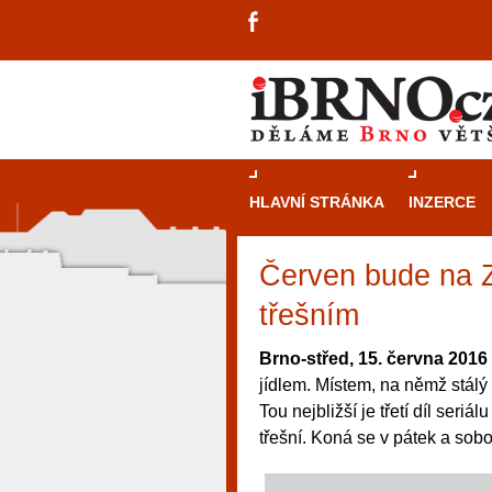
HLAVNÍ STRÁNKA
INZERCE
Červen bude na Z
třešním
Brno-střed, 15. června 2016
jídlem. Místem, na němž stálý 
Tou nejbližší je třetí díl seri
třešní. Koná se v pátek a sobo
návštěvníky, tak pro příležitostné h