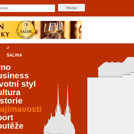
ŠALINA
rno
usiness
votní styl
ltura
storie
ajímavosti
port
outěže