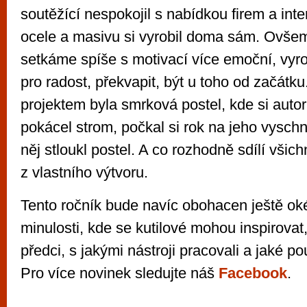
soutěžící nespokojil s nabídkou firem a inte
ocele a masivu si vyrobil doma sám. Ovše
setkáme spíše s motivací více emoční, vyr
pro radost, překvapit, být u toho od začátk
projektem byla smrková postel, kde si autor
pokácel strom, počkal si rok na jeho vysch
něj stloukl postel. A co rozhodně sdílí všic
z vlastního výtvoru.
Tento ročník bude navíc obohacen ještě o
minulosti, kde se kutilové mohou inspirovat, 
předci, s jakými nástroji pracovali a jaké po
Pro více novinek sledujte náš
Facebook
.