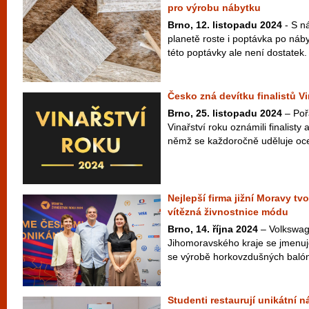
pro výrobu nábytku
Brno, 12. listopadu 2024
- S n
planetě roste i poptávka po náb
této poptávky ale není dostatek.
Česko zná devítku finalistů V
Brno, 25. listopadu 2024
– Poř
Vinařství roku oznámili finalisty 
němž se každoročně uděluje ocen
Nejlepší firma jižní Moravy t
vítězná živnostnice módu
Brno, 14. října 2024
– Volkswag
Jihomoravského kraje se jmenuj
se výrobě horkovzdušných balónů
Studenti restaurují unikátní 