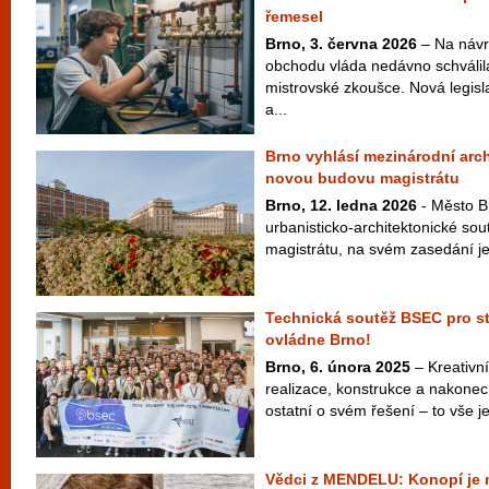
řemesel
Brno, 3. června 2026
– Na návr
obchodu vláda nedávno schválil
mistrovské zkoušce. Nová legisl
a...
Brno vyhlásí mezinárodní arc
novou budovu magistrátu
Brno, 12. ledna 2026
- Město Br
urbanisticko-architektonické so
magistrátu, na svém zasedání jej
Technická soutěž BSEC pro st
ovládne Brno!
Brno, 6. února 2025
– Kreativní
realizace, konstrukce a nakonec
ostatní o svém řešení – to vše je 
Vědci z MENDELU: Konopí je 