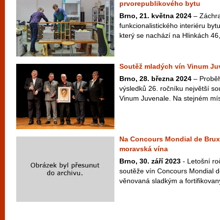
prvorepublikového bytu
Brno, 21. května 2024
– Záchra
funkcionalistického interiéru b
který se nachází na Hlinkách 46, 
Soutěž mladých vín Vinum Juv
Brno, 28. března 2024
– Proběh
výsledků 26. ročníku největší s
Vinum Juvenale. Na stejném míst
Na Concours Mondial de Brux
moravská vína
Brno, 30. září 2023
- Letošní ro
soutěže vín Concours Mondial de
věnovaná sladkým a fortifikovan