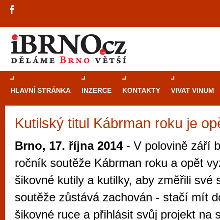
HLAVNÍ STRÁNKA
INZERCE
KONTAKTY
VIVAT VINUM
Kutilský titul Kábrman roku je op
Průvodce
kasi
Brně: Od rulet
Brno, 17. října 2014
- V polovině září 
automaty
ročník soutěže Kábrman roku a opět v
Brno je měs
šikovné kutily a kutilky, aby změřili své s
zajímavé p
soutěže zůstává zachován - stačí mít d
restaurace, div
šikovné ruce a přihlásit svůj projekt na
Mimo jiné je ale také místem, kde si můžet