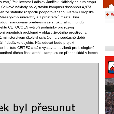
září,“ řekl kvestor Ladislav Janiček. Náklady na tuto etapu
Celý článek...
run. Celkové náklady na výstavbu kampusu dosáhnou 4,973
cován ze státního rozpočtu podporovaného úvěrem Evropské
E
ů Masarykovy univerzity a z prostředků města Brna.
udou financovány především ze strukturálních fondů
rojektů CETOCOEN vytvoří podmínky pro rozvoj
 prioritních problémů v oblasti životního prostředí a
 již ministerstvem školství schválen a v současné době
ální dodávku objektu. Následovat bude projekt
 institutu CEITEC a dále výstavba pavilonů pro biologické
končení těchto části areálu kampusu se předpokládá v letech