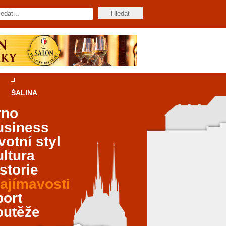
ŠALINA
rno
usiness
votní styl
ltura
storie
ajímavosti
port
outěže