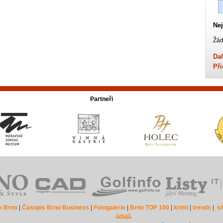
Nej
Žád
Dal
Při
Partneři
k Brno
|
Časopis Brno Business
|
Fotogalerie
|
Brno TOP 100
|
krimi
|
trends
|
s
údajů.