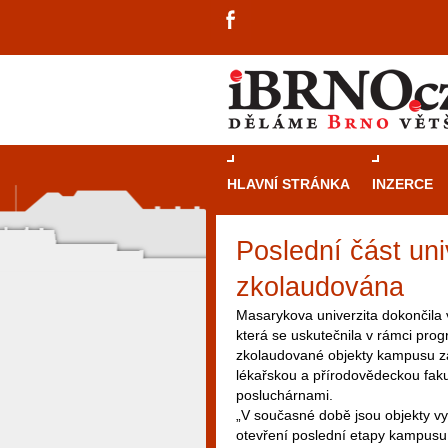
HLAVNÍ STRÁNKA
INZERCE
Poslední část un
zkolaudována
Masarykova univerzita dokončila
která se uskutečnila v rámci pr
zkolaudované objekty kampusu za
lékařskou a přírodovědeckou fak
posluchárnami.
„V současné době jsou objekty vy
otevření poslední etapy kampusu
návštěvníky, tak pro příležitostné h