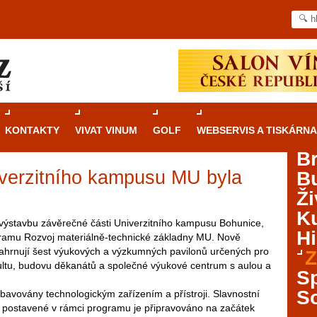
KONTAKTY
VIVAT VINUM
GOLF
WEBSERVIS A TISKÁRNA
B
iverzitního kampusu MU byla
B
Průvodce
kasinovými hrami v Brně: Od
Ži
rulety po video automaty
Ku
 výstavbu závěrečné části Univerzitního kampusu Bohunice,
Brno je městem známým pro zajímavé památky, skvělé
Hi
ogramu Rozvoj materiálně-technické základny MU. Nově
restaurace, divadla a univerzity. Mimo jiné je ale také
hrnují šest výukových a výzkumných pavilonů určených pro
Z
místem, kde si můžete legálně a bezpečně vyzkoušet
ultu, budovu děkanátů a společné výukové centrum s aulou a
různé kasinové hry. V neustále kvetoucí moravské
S
metropoli naleznete širokou nabídku her od klasické
S
bavovány technologickým zařízením a přístroji. Slavnostní
rulety až po moderní automaty jak pro pravidelné
 postavené v rámci programu je připravováno na začátek
ráče. V...