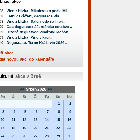
bližší akce
08.
Víno z blízka: Mikulovsko podle Mi..
08.
Letní osvěžení, degustace vín..
08.
Víno z blízka: Salon jede na hrad..
09.
Galadegustace 28. ročníku soutěže ..
09.
Řízená degustace Vinařství Maňák..
09.
Víno z blízka: Víno v kroji..
10.
Degustace: Turné Krále vín 2026..
ší akce
dat novou akci do kalendáře
ulturní
akce v Brně
<<
Srpen 2026
>>
Po
Út
St
Čt
Pá
So
Ne
1
2
3
4
5
6
7
8
9
10
11
12
13
14
15
16
17
18
19
20
21
22
23
24
25
26
27
28
29
30