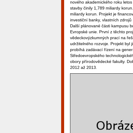
nového akademického roku letos v 
stavby činily 1,789 miliardy ko
miliardy korun. Projekt je finan
investiční banky, vlastních zdroj
Další plánované části kampusu b
Evropské unie. První z těchto p
vědeckovýzkumných prací na řešení
udržitelného rozvoje. Projekt byl
probíhá zadávací řízení na gener
Středoevropského technologického
obory přírodovědecké fakulty. Do
2012 až 2013.