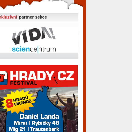
xkluzivní
partner sekce