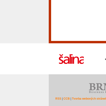
RSS
|
CCB
|
Tvorba webových stráne