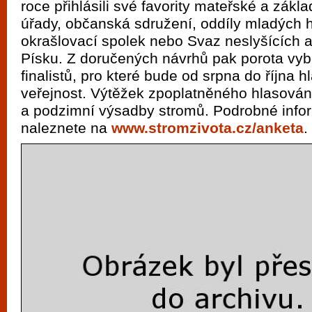
roce přihlásili své favority mateřské a zákla
vyzkoušet různé kasinové hry. V neustál
úřady, občanská sdružení, oddíly mladých h
metropoli naleznete širokou nabídku her o
okrašlovací spolek nebo Svaz neslyšících 
po moderní automaty jak pro pravidelné n
Písku. Z doručených návrhů pak porota vyb
příležitostné hráče. V...
finalistů, pro které bude od srpna do října h
veřejnost. Výtěžek zpoplatněného hlasování
a podzimní výsadby stromů. Podrobné info
naleznete na
www.stromzivota.cz/anketa
.