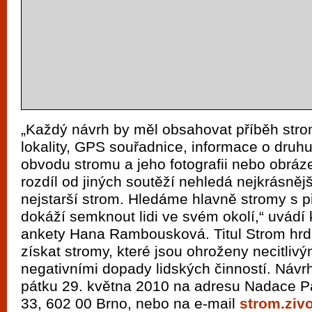
„Každý návrh by měl obsahovat příběh str
lokality, GPS souřadnice, informace o druhu,
obvodu stromu a jeho fotografii nebo obráz
rozdíl od jiných soutěží nehledá nejkrásněj
nejstarší strom. Hledáme hlavně stromy s p
dokáží semknout lidi ve svém okolí,“ uvádí
ankety Hana Rambousková. Titul Strom hr
získat stromy, které jsou ohroženy necitli
negativními dopady lidských činností. Návrh
pátku 29. května 2010 na adresu Nadace Pa
33, 602 00 Brno, nebo na e-mail
strom.ziv