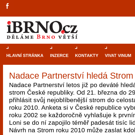
HLAVNÍ STRÁNKA
INZERCE
KONTAKTY
VIVAT VINUM
Nadace Partnerství hledá Strom
Průvodce
kasi
Nadace Partnerství letos již po deváté hled
Brně: Od rulet
strom České republiky. Od 21. března do 2
automaty
přihlásit svůj nejoblíbenější strom do celos
roku 2010. Anketa si v České republice vyb
Brno je měs
roku 2002 se každoročně vyhlašuje k první
zajímavé p
Loni se do ní zapojilo téměř padesát tisíc li
restaurace, div
Návrh na Strom roku 2010 může zaslat kdok
Mimo jiné je ale také místem, kde si můžet