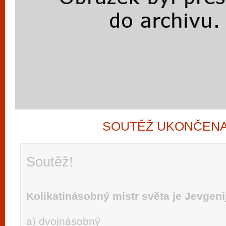
SOUTĚŽ UKONČEN
Soutěž!
Kolikatinásobný mistr světa je Jevgen
a) dvojnásobný