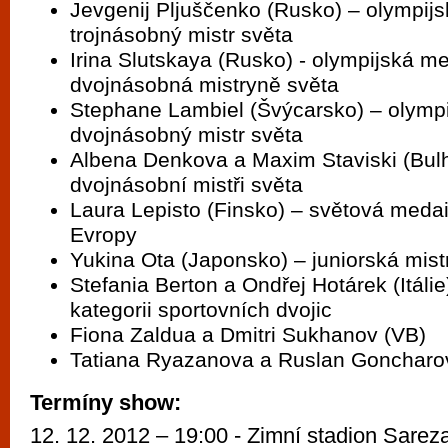
Jevgenij Pljuščenko (Rusko) – olympijsk
trojnásobný mistr světa
Irina Slutskaya (Rusko) - olympijská me
dvojnásobná mistryně světa
Stephane Lambiel (Švýcarsko) – olympi
dvojnásobný mistr světa
Albena Denkova a Maxim Staviski (Bul
dvojnásobní mistři světa
Laura Lepisto (Finsko) – světová medail
Evropy
Yukina Ota (Japonsko) – juniorská mist
Stefania Berton a Ondřej Hotárek (Itálie) 
kategorii sportovních dvojic
Fiona Zaldua a Dmitri Sukhanov (VB)
Tatiana Ryazanova a Ruslan Goncharov
Termíny show:
12. 12. 2012 – 19:00 - Zimní stadion Sarez