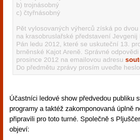
b) trojnásobný
c) čtyřnásobný
Pět vylosovaných výherců získá po dvou
na krasobruslařské představení Jevgenij
Pán ledu 2012, které se uskuteční 13. pr
brněnské Kajot Areně. Správné odpovědi z
prosince 2012 na emailovou adresu
sout
Do předmětu zprávy prosím uveďte hesl
Účastníci ledové show předvedou publiku s
programy a taktéž zakomponovaná úplně no
připravili pro toto turné. Společně s Pljuš
objeví: