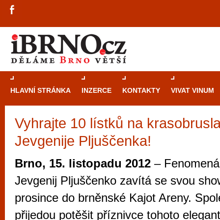
HLAVNÍ STRÁNKA
INZERCE
KONTAKTY
VIVAT VINUM
Vyhrajte 10 lístků na krasobrus
Průvodce
kasi
Jevgenije Pljuščenka!
Brně: Od rulet
automaty
Brno, 15. listopadu 2012
– Fenomenáln
Brno je měs
Jevgenij Pljuščenko zavítá se svou sho
zajímavé p
prosince do brněnské Kajot Areny. Spo
restaurace, div
přijedou potěšit příznivce tohoto elegan
Mimo jiné je ale také místem, kde si můžet