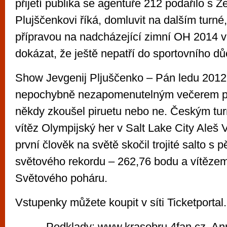
přijetí publika se agentuře 212 podařilo s Ž
Plujščenkovi říká, domluvit na dalším turné, 
přípravou na nadcházející zimní OH 2014 v
dokázat, že ještě nepatří do sportovního d
Show Jevgenij Pljuščenko – Pán ledu 2012
nepochybně nezapomenutelným večerem pr
někdy zkoušel piruetu nebo ne. Českým tu
vítěz Olympijský her v Salt Lake City Aleš V
první člověk na světě skočil trojité salto s pět
světového rekordu – 262,76 bodu a vítězem
Světového poháru.
Vstupenky můžete koupit v síti Ticketportal.
Podklady: www.krasobru.4fan.cz, Ann