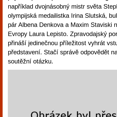
vyzkoušet různé kasinové hry. V neustál
například dvojnásobný mistr světa Ste
metropoli naleznete širokou nabídku her o
olympijská medailistka Irina Slutská, bu
po moderní automaty jak pro pravidelné n
pár Albena Denkova a Maxim Staviski 
příležitostné hráče. V...
Evropy Laura Lepisto. Zpravodajský por
přináší jedinečnou příležitost vyhrát vs
představení. Stačí správě odpovědět na
soutěžní otázku.