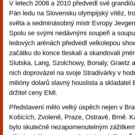
V letech 2008 a 2010 předvedl své grandió
Pán ledu na Slovensku olympijský vítěz, tr
světa a sedminásobný mistr Evropy Jevgeni
Spolu se svými nedávnými soupeři a soupu
ledových arénách předvedl velkolepou show,
začátku do konce tleskali a skandovali jmé
Slutska, Lang, Szolchowy, Bonaly, Graetz 
nich doprovázel na svoje Stradivárky v hodn
milióny dolarů slavný houslista a skladatel
držitel ceny EMI.
Představení mělo velký úspěch nejen v Brati
Košicích, Zvoleně, Praze, Ostravě, Brně. 
bylo skutečně nezapomenutelným zážitkem.