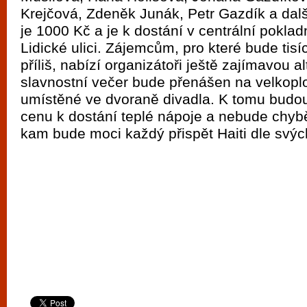
vyzkoušet různé kasinové hry. V neustál
Krejčová, Zdeněk Junák, Petr Gazdík a dal
metropoli naleznete širokou nabídku her o
je 1000 Kč a je k dostání v centrální poklad
po moderní automaty jak pro pravidelné n
Lidické ulici. Zájemcům, pro které bude tis
příliš, nabízí organizátoři ještě zajímavou al
příležitostné hráče. V...
slavnostní večer bude přenášen na velkopl
umístěné ve dvoraně divadla. K tomu budo
cenu k dostání teplé nápoje a nebude chybě
kam bude moci každý přispět Haiti dle svýc