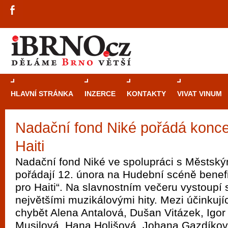
HLAVNÍ STRÁNKA
INZERCE
KONTAKTY
VIVAT VINUM
Nadační fond Niké pořádá konc
Průvodce
kasi
Haiti
Brně: Od rulet
automaty
Nadační fond Niké ve spolupráci s Městsk
pořádají 12. února na Hudební scéně benefi
Brno je měs
pro Haiti“. Na slavnostním večeru vystoupí s
zajímavé p
největšími muzikálovými hity. Mezi účinkuj
restaurace, div
chybět Alena Antalová, Dušan Vitázek, Igor
Mimo jiné je ale také místem, kde si můžet
Musilová, Hana Holišová, Johana Gazdíkov