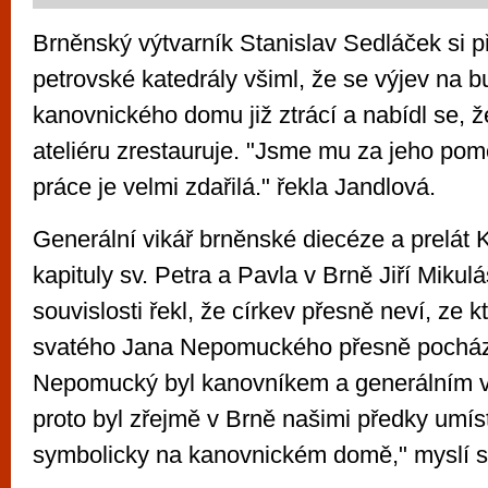
Brněnský výtvarník Stanislav Sedláček si p
petrovské katedrály všiml, že se výjev na 
kanovnického domu již ztrácí a nabídl se, 
ateliéru zrestauruje. "Jsme mu za jeho pom
práce je velmi zdařilá." řekla Jandlová.
Generální vikář brněnské diecéze a prelát K
kapituly sv. Petra a Pavla v Brně Jiří Mikulá
souvislosti řekl, že církev přesně neví, ze 
svatého Jana Nepomuckého přesně pochází
Nepomucký byl kanovníkem a generálním v
proto byl zřejmě v Brně našimi předky umís
symbolicky na kanovnickém domě," myslí si