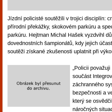
Jízdní policisté soutěžili v trojici disciplín:
přírodní překážky, skokovém parkúru a spec
parkúru. Hejtman Michal Hašek vyzdvihl dů
dovednostních šampionátů, kdy jejich účas
soutěži získané zkušenosti uplatnit při výk
„Policii považu
součást Integro
záchranného sys
bezpečnosti a v
který se osvědč
náročných situac