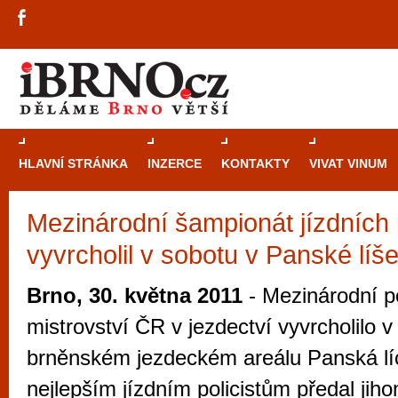
HLAVNÍ STRÁNKA
INZERCE
KONTAKTY
VIVAT VINUM
Mezinárodní šampionát jízdních p
Průvodce
kasi
vyvrcholil v sobotu v Panské líš
Brně: Od rulet
automaty
Brno, 30. května 2011
- Mezinárodní po
Brno je měs
mistrovství ČR v jezdectví vyvrcholilo v
zajímavé p
brněnském jezdeckém areálu Panská lí
restaurace, div
nejlepším jízdním policistům předal jih
Mimo jiné je ale také místem, kde si můžet