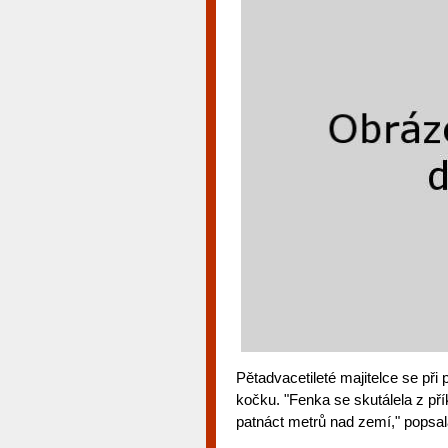
Pětadvacetileté majitelce se při
kočku. "Fenka se skutálela z př
patnáct metrů nad zemí," popsal