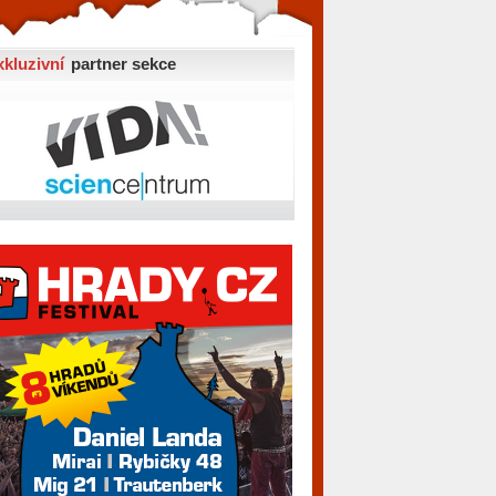
xkluzivní
partner sekce