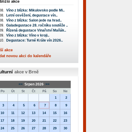
bližší akce
08.
Víno z blízka: Mikulovsko podle Mi..
08.
Letní osvěžení, degustace vín..
08.
Víno z blízka: Salon jede na hrad..
09.
Galadegustace 28. ročníku soutěže ..
09.
Řízená degustace Vinařství Maňák..
09.
Víno z blízka: Víno v kroji..
10.
Degustace: Turné Krále vín 2026..
ší akce
dat novou akci do kalendáře
ulturní
akce v Brně
<<
Srpen 2026
>>
Po
Út
St
Čt
Pá
So
Ne
1
2
3
4
5
6
7
8
9
10
11
12
13
14
15
16
17
18
19
20
21
22
23
24
25
26
27
28
29
30