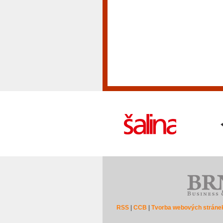
RSS
|
CCB
|
Tvorba webových stráne