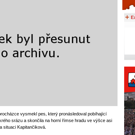
Celý článek...
E
 procházce vysmekl pes, který pronásledoval pobíhající
íkrého srázu a skončila na horní římse hradu ve výšce asi
a situaci Kapitančiková.