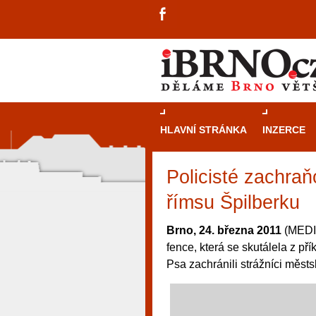
HLAVNÍ STRÁNKA
INZERCE
Policisté zachraň
římsu Špilberku
Brno, 24. března 2011
(MEDIA
fence, která se skutálela z př
Psa zachránili strážníci městs
návštěvníky, tak pro příležitostné h