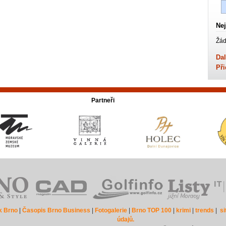
Nej
Žád
Dal
Při
Partneři
k Brno
|
Časopis Brno Business
|
Fotogalerie
|
Brno TOP 100
|
krimi
|
trends
|
s
údajů.