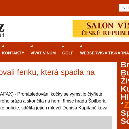
KONTAKTY
VIVAT VINUM
GOLF
WEBSERVIS A TISKÁRNA
B
ovali fenku, která spadla na
B
Průvodce
kasinovými hrami v Brně: Od
Ži
rulety po video automaty
Ku
Brno je městem známým pro zajímavé památky, skvělé
FAX) - Pronásledování kočky se vymstilo čtyřleté
Hi
restaurace, divadla a univerzity. Mimo jiné je ale také
íkrého srázu a skončila na horní římse hradu Špilberk.
Z
místem, kde si můžete legálně a bezpečně vyzkoušet
ké policie, sdělila jejich mluvčí Denisa Kapitančiková.
různé kasinové hry. V neustále kvetoucí moravské
S
metropoli naleznete širokou nabídku her od klasické
S
rulety až po moderní automaty jak pro pravidelné
ráče. V...