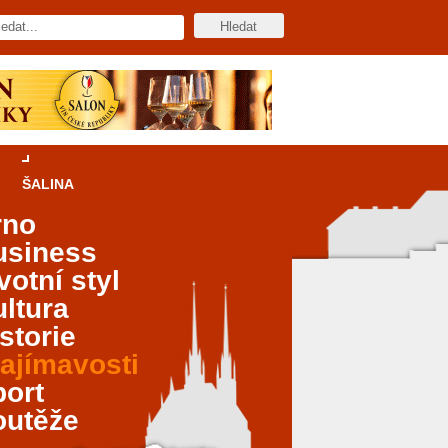
ŠALINA
rno
usiness
votní styl
ltura
storie
ajímavosti
port
outěže