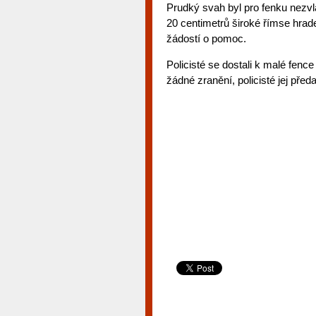
Prudký svah byl pro fenku nezvla
20 centimetrů široké římse hrade
žádostí o pomoc.
Policisté se dostali k malé fence
žádné zranění, policisté jej před