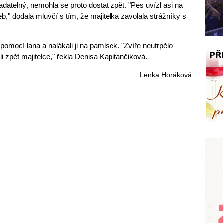
datelný, nemohla se proto dostat zpět. "Pes uvízl asi na
b," dodala mluvčí s tím, že majitelka zavolala strážníky s
 pomocí lana a nalákali ji na pamlsek. "Zvíře neutrpělo
ali zpět majitelce," řekla Denisa Kapitančiková.
Lenka Horáková