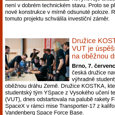
není v dobrém technickém stavu. Proto se p
nové konstrukce v mírně odsunuté poloze. 
tomuto projektu schválila investiční záměr.
Družice KOS
VUT je úspěš
na oběžnou 
Brno, 7. červen
česká družice na
výhradně student
oběžnou dráhu Země. Družice KOSTKA, kter
studentský tým YSpace z Vysokého učení t
(VUT), dnes odstartovala na palubě rakety F
SpaceX v rámci mise Transporter-17 z kalif
Vandenberg Space Force Base.