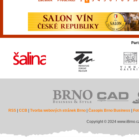
Začátek
Předchozí
1
2
3
4
5
6
7
8
9
10
Part
RSS
|
CCB
|
Tvorba webových stránek Brno
|
Časopis Brno Business
|
Fot
Copyright © 2024 www.iBrno.c