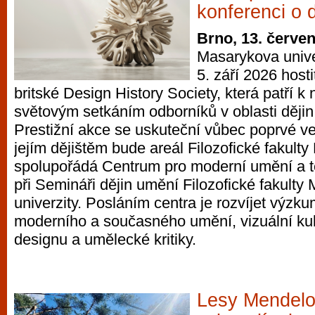
konferenci o 
Brno, 13. červe
Masarykova unive
5. září 2026 hosti
britské Design History Society, která patří 
světovým setkáním odborníků v oblasti dějin 
Prestižní akce se uskuteční vůbec poprvé ve
jejím dějištěm bude areál Filozofické fakult
spolupořádá Centrum pro moderní umění a te
při Semináři dějin umění Filozofické fakulty
univerzity. Posláním centra je rozvíjet výzku
moderního a současného umění, vizuální kultu
designu a umělecké kritiky.
Lesy Mendelov