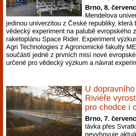
Brno, 8. červen
Mendelova univer
jedinou univerzitou z České republiky, která 
vědecký experiment na palubě evropského 
raketoplánu Space Rider. Experiment výzk
Agri Technologies z Agronomické fakulty 
součástí jedné z prvních misí nové evropské 
určené pro vědecký výzkum a návrat experi
U dopravního 
Riviéře vyros
pro chodce i c
Brno, 7. červen
lávka přes Svratk
nevyhovuje aktu