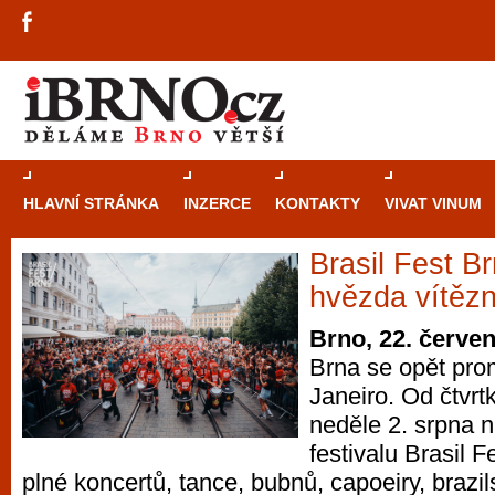
HLAVNÍ STRÁNKA
INZERCE
KONTAKTY
VIVAT VINUM
Brasil Fest Br
Průvodce
kasi
hvězda vítězn
Brně: Od rulet
Brno, 22. červe
automaty
Brna se opět pro
Janeiro. Od čtvrt
Brno je měs
neděle 2. srpna n
zajímavé p
festivalu Brasil F
restaurace, div
plné koncertů, tance, bubnů, capoeiry, brazil
Mimo jiné je ale také místem, kde si můžet