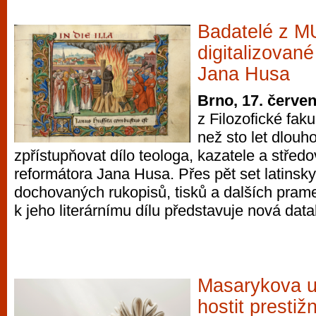
Badatelé z MU
digitalizované
Jana Husa
Brno, 17. červe
z Filozofické faku
než sto let dlouh
zpřístupňovat dílo teologa, kazatele a střed
reformátora Jana Husa. Přes pět set latinsk
dochovaných rukopisů, tisků a dalších prame
k jeho literárnímu dílu představuje nová d
Masarykova u
hostit prestiž