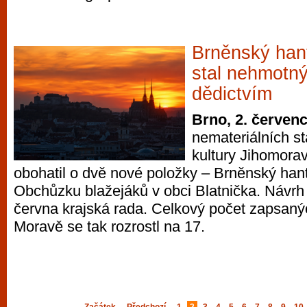
Brněnský hant
stal nehmotn
dědictvím
Brno, 2. červen
nemateriálních st
kultury Jihomora
obohatil o dvě nové položky – Brněnský hant
Obchůzku blažejáků v obci Blatnička. Návrh
června krajská rada. Celkový počet zapsanýc
Moravě se tak rozrostl na 17.