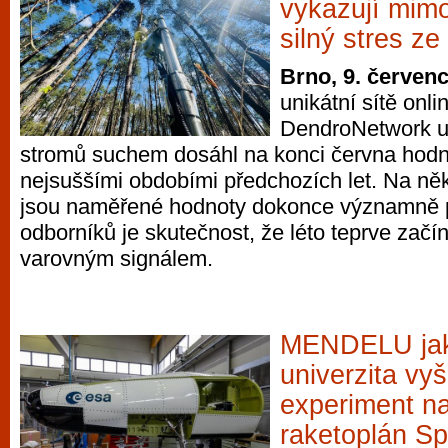
vykazují mim
silný stres z
Brno, 9. červen
unikátní sítě onli
DendroNetwork uk
stromů suchem dosáhl na konci června hodn
nejsuššími obdobími předchozích let. Na něk
jsou naměřené hodnoty dokonce významně p
odborníků je skutečnost, že léto teprve zač
varovným signálem.
MENDELU jak
univerzita vyš
experiment n
raketoplán S