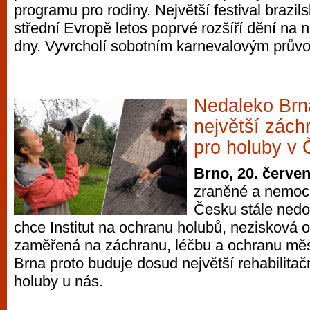
programu pro rodiny. Největší festival brazils
vyzkoušet různé kasinové hry. V neustál
střední Evropě letos poprvé rozšíří dění na
metropoli naleznete širokou nabídku her o
dny. Vyvrcholí sobotním karnevalovým prův
po moderní automaty jak pro pravidelné n
příležitostné hráče. V...
Nedaleko Brn
největší zách
pro holuby v
Brno, 20. červe
zraněné a nemocn
Česku stále nedo
chce Institut na ochranu holubů, nezisková 
zaměřená na záchranu, léčbu a ochranu měs
Brna proto buduje dosud největší rehabilitač
holuby u nás.