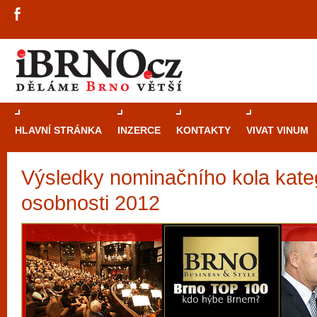
HLAVNÍ STRÁNKA
INZERCE
KONTAKTY
VIVAT VINUM
Výsledky nominačního kola kate
Průvodce
kasi
osobnosti 2012
Brně: Od rulet
automaty
Brno je měs
zajímavé p
restaurace, div
Mimo jiné je ale také místem, kde si můžet