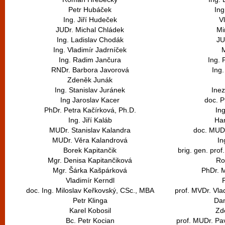
Petr Hubáček
Ing
Ing. Jiří Hudeček
Vl
JUDr. Michal Chládek
Mi
Ing. Ladislav Chodák
JU
Ing. Vladimír Jadrníček
M
Ing. Radim Jančura
Ing. 
RNDr. Barbora Javorová
Ing.
Zdeněk Junák
Ing. Stanislav Juránek
Ine
Ing Jaroslav Kacer
doc. P
PhDr. Petra Kačírková, Ph.D.
Ing
Ing. Jiří Kaláb
Ha
MUDr. Stanislav Kalandra
doc. MUDr
MUDr. Věra Kalandrová
In
Borek Kapitančik
brig. gen. prof
Mgr. Denisa Kapitančiková
Ro
Mgr. Šárka Kašpárková
PhDr. 
Vladimír Kerndl
doc. Ing. Miloslav Keřkovský, CSc., MBA
prof. MVDr. Vla
Petr Klinga
Da
Karel Kobosil
Zd
Bc. Petr Kocian
prof. MUDr. Pa