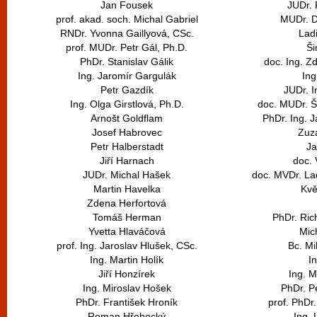
Jan Fousek
JUDr. 
prof. akad. soch. Michal Gabriel
MUDr. D
RNDr. Yvonna Gaillyová, CSc.
Lad
prof. MUDr. Petr Gál, Ph.D.
Ši
PhDr. Stanislav Gálik
doc. Ing. Z
Ing. Jaromír Gargulák
Ing
Petr Gazdík
JUDr. I
Ing. Olga Girstlová, Ph.D.
doc. MUDr. Š
Arnošt Goldflam
PhDr. Ing. 
Josef Habrovec
Zuz
Petr Halberstadt
J
Jiří Harnach
doc. 
JUDr. Michal Hašek
doc. MVDr. La
Martin Havelka
Kvě
Zdena Herfortová
Tomáš Herman
PhDr. Ri
Yvetta Hlaváčová
Mic
prof. Ing. Jaroslav Hlušek, CSc.
Bc. Mi
Ing. Martin Holík
In
Jiří Honzírek
Ing. M
Ing. Miroslav Hošek
PhDr. P
PhDr. František Hroník
prof. PhDr
Roman Hřebecký
Ing.