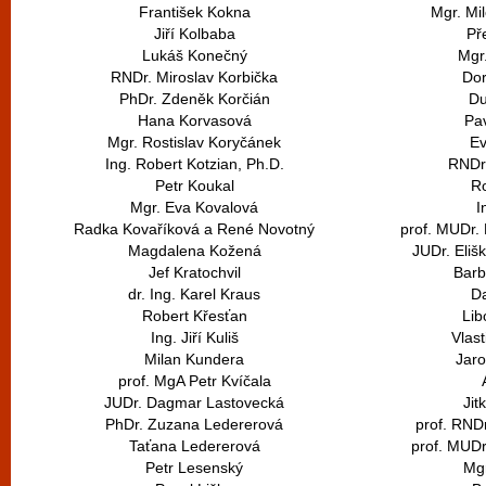
František Kokna
Mgr. Mi
Jiří Kolbaba
Př
Lukáš Konečný
Mgr
RNDr. Miroslav Korbička
Dor
PhDr. Zdeněk Korčián
Du
Hana Korvasová
Pav
Mgr. Rostislav Koryčánek
Ev
Ing. Robert Kotzian, Ph.D.
RNDr.
Petr Koukal
R
Mgr. Eva Kovalová
I
Radka Kovaříková a René Novotný
prof. MUDr. 
Magdalena Kožená
JUDr. Eliš
Jef Kratochvil
Barb
dr. Ing. Karel Kraus
Da
Robert Křesťan
Lib
Ing. Jiří Kuliš
Vlas
Milan Kundera
Jar
prof. MgA Petr Kvíčala
JUDr. Dagmar Lastovecká
Jit
PhDr. Zuzana Ledererová
prof. RNDr
Taťana Ledererová
prof. MUDr
Petr Lesenský
Mgr