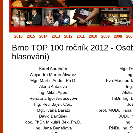
vyzkoušet různé kasinové hry. V neustál
metropoli naleznete širokou nabídku her o
po moderní automaty jak pro pravidelné n
příležitostné hráče. V...
2016
2015
2014
2013
2012
2011
2010
2009
2008
200
Brno TOP 100 ročník 2012 - Osobn
hlasování)
Karel Abrahám
Mgr. D
Alejandro Martín Álvarez
Ing
Mgr. Martin Ander, Ph.D.
Eva Machourko
Alena Antalová
Ing
Ing. Milan Appel
Aleks
Renata a Igor Ardaševovi
ThDr. Ing. 
Ing. Petr Bajer, CSc.
Jo
Mgr. Ivana Barazi
prof. MUDr. Hana
David Bartůšek
JUDr. 
doc. PhDr. Mikuláš Bek, Ph.D.
Ing.
Ing. Jana Benešová
RNDr. Ing. S