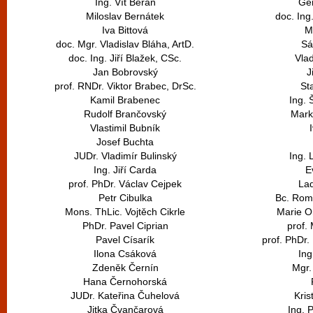
Ing. Vít Beran
Ge
Miloslav Bernátek
doc. Ing
Iva Bittová
M
doc. Mgr. Vladislav Bláha, ArtD.
Sá
doc. Ing. Jiří Blažek, CSc.
Vla
Jan Bobrovský
J
prof. RNDr. Viktor Brabec, DrSc.
St
Kamil Brabenec
Ing. 
Rudolf Brančovský
Mark
Vlastimil Bubník
Josef Buchta
JUDr. Vladimír Bulinský
Ing. 
Ing. Jiří Carda
E
prof. PhDr. Václav Cejpek
Lad
Petr Cibulka
Bc. Rom
Mons. ThLic. Vojtěch Cikrle
Marie O
PhDr. Pavel Ciprian
prof. 
Pavel Císarík
prof. PhDr.
Ilona Csáková
Ing
Zdeněk Černín
Mgr.
Hana Černohorská
JUDr. Kateřina Čuhelová
Kris
Jitka Čvančarová
Ing. 