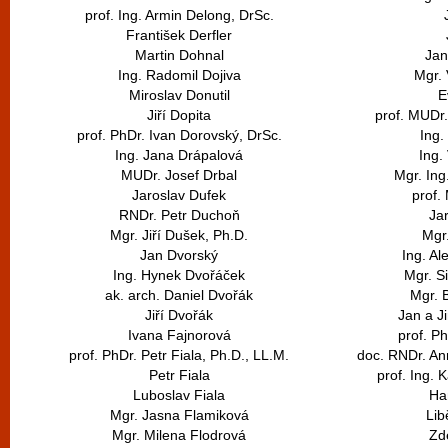
prof. Ing. Armin Delong, DrSc.
František Derfler
Martin Dohnal
Jan
Ing. Radomil Dojiva
Mgr. 
Miroslav Donutil
E
Jiří Dopita
prof. MUDr.
prof. PhDr. Ivan Dorovský, DrSc.
Ing.
Ing. Jana Drápalová
Ing.
MUDr. Josef Drbal
Mgr. Ing.
Jaroslav Dufek
prof.
RNDr. Petr Duchoň
Ja
Mgr. Jiří Dušek, Ph.D.
Mgr.
Jan Dvorský
Ing. A
Ing. Hynek Dvořáček
Mgr. S
ak. arch. Daniel Dvořák
Mgr. 
Jiří Dvořák
Jan a Ji
Ivana Fajnorová
prof. Ph
prof. PhDr. Petr Fiala, Ph.D., LL.M.
doc. RNDr. An
Petr Fiala
prof. Ing. 
Luboslav Fiala
Ha
Mgr. Jasna Flamiková
Li
Mgr. Milena Flodrová
Zd