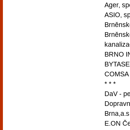
Ager, spo
ASIO, spo
Brněnsk
Brněnsk
kanaliza
BRNO IN
BYTASEN,
COMSA B
* * *
DaV - pe
Dopravn
Brna,a.s
E.ON Čes