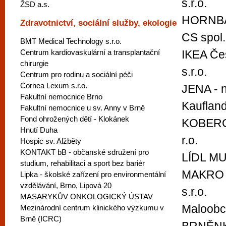
s.r.o.
ŽSD a.s.
HORNB
Zdravotnictví, sociální služby, ekologie
CS spol. 
BMT Medical Technology s.r.o.
Centrum kardiovaskulární a transplantační
IKEA Čes
chirurgie
s.r.o.
Centrum pro rodinu a sociální péči
Cornea Lexum s.r.o.
JENA - n
Fakultní nemocnice Brno
Kauflan
Fakultní nemocnice u sv. Anny v Brně
Fond ohrožených dětí - Klokánek
KOBERC
Hnutí Duha
r.o.
Hospic sv. Alžběty
KONTAKT bB - občanské sdružení pro
LÍDL MUS
studium, rehabilitaci a sport bez bariér
MAKRO 
Lipka - školské zařízení pro environmentální
vzdělávání, Brno, Lipová 20
s.r.o.
MASARYKŮV ONKOLOGICKÝ ÚSTAV
Maloobc
Mezinárodní centrum klinického výzkumu v
Brně (ICRC)