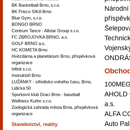
BK Basketball Brno, s.r.o.
Národní 
BK Frisco SIKA Brno
příspěv
Blue Gym, s.r.o.
BONGO BRNO
Šelepova
Centrum Tance - Allstar Group s.r.o.
Technic
FC ZBROJOVKA BRNO, a.s.
GOLF BRNO a.s.
Vojensk
HC KOMETA Brno
Hvězdárna a planetárium Brno, příspěvková
ONDRÁ
organizace
Infinit s.r.o.
Obcho
Instruktoři Brno
LUŽÁNKY - středisko volného času, Brno,
100MEGA 
Lidická 50
AHOLD C
Sportovní klub Draci Brno - baseball
Wellness Kuřim s.r.o.
a.s.
Zoologická zahrada města Brna, příspěvková
ALFA C
organizace
Auto Pal
Stavebnictví, reality