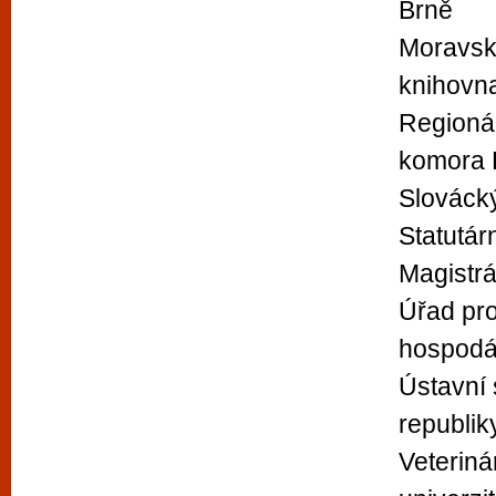
Brně
Moravs
knihovn
Regioná
komora 
Slováck
Statutár
Magistrá
Úřad pr
hospodá
Ústavní
republik
Veteriná