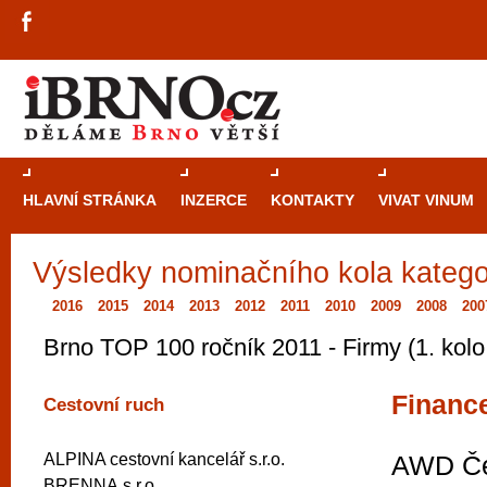
HLAVNÍ STRÁNKA
INZERCE
KONTAKTY
VIVAT VINUM
Výsledky nominačního kola kategor
Průvodce
kasi
Brně: Od rulet
2016
2015
2014
2013
2012
2011
2010
2009
2008
200
automaty
Brno TOP 100 ročník 2011 - Firmy (1. kolo
Brno je měs
Financ
Cestovní ruch
zajímavé p
restaurace, div
ALPINA cestovní kancelář s.r.o.
AWD Če
Mimo jiné je ale také místem, kde si můžet
BRENNA,s.r.o.