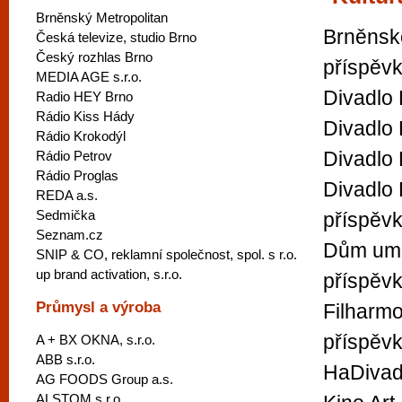
Brněnský Metropolitan
Brněnské
Česká televize, studio Brno
Český rozhlas Brno
příspěv
MEDIA AGE s.r.o.
Divadlo 
Radio HEY Brno
Rádio Kiss Hády
Divadlo
Rádio Krokodýl
Divadlo 
Rádio Petrov
Rádio Proglas
Divadlo 
REDA a.s.
Sedmička
příspěv
Seznam.cz
Dům umě
SNIP & CO, reklamní společnost, spol. s r.o.
up brand activation, s.r.o.
příspěv
Průmysl a výroba
Filharmo
příspěv
A + BX OKNA, s.r.o.
ABB s.r.o.
HaDivad
AG FOODS Group a.s.
ALSTOM s.r.o.