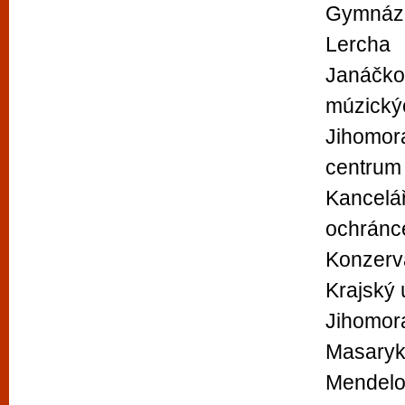
Gymnáz
Lercha
Janáčko
múzický
Jihomor
centrum
Kancelá
ochránc
Konzerv
Krajský 
Jihomor
Masaryk
Mendelov