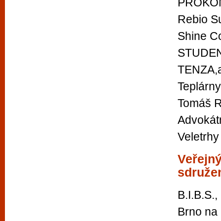
PROKON
Rebio Su
Shine Co
STUDENT
TENZA,a
Teplárny
Tomáš R
Advokátn
Veletrhy
Veřejný
sdruže
B.I.B.S.,
Brno na 