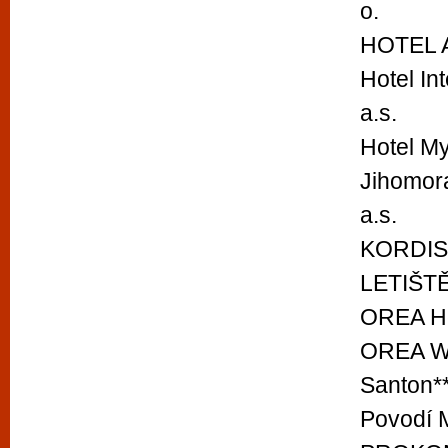
o.
HOTEL A
Hotel In
a.s.
Hotel My
Jihomor
a.s.
KORDIS J
LETIŠTĚ
OREA Hot
OREA We
Santon*
Povodí M