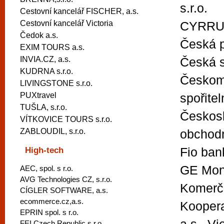
s.r.o.
vyzkoušet různé kasinové hry. V neustál
Cestovní kancelář FISCHER, a.s.
metropoli naleznete širokou nabídku her o
Cestovní kancelář Victoria
CYRRUS
po moderní automaty jak pro pravidelné n
Čedok a.s.
Česká p
příležitostné hráče. V...
EXIM TOURS a.s.
INVIA.CZ, a.s.
Česká s
KUDRNA s.r.o.
Českom
LIVINGSTONE s.r.o.
PUXtravel
spořitel
TUŠLA, s.r.o.
Českos
VÍTKOVICE TOURS s.r.o.
ZABLOUDIL, s.r.o.
obchodn
High-tech
Fio ban
GE Mon
AEC, spol. s r.o.
AVG Technologies CZ, s.r.o.
Komerčn
CÍGLER SOFTWARE, a.s.
ecommerce.cz,a.s.
Koopera
EPRIN spol. s r.o.
FEI Czech Republic s.r.o.