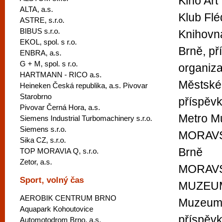
Kino Art
ALTA, a.s.
Klub Flé
ASTRE, s.r.o.
BIBUS s.r.o.
Knihovn
EKOL, spol. s r.o.
Brně, p
ENBRA, a.s.
G + M, spol. s r.o.
organiz
HARTMANN - RICO a.s.
Městské 
Heineken Česká republika, a.s. Pivovar
Starobrno
příspěv
Pivovar Černá Hora, a.s.
Metro M
Siemens Industrial Turbomachinery s.r.o.
Siemens s.r.o.
MORAVS
Sika CZ, s.r.o.
Brně
TOP MORAVIA Q, s.r.o.
Zetor, a.s.
MORAV
Sport, volný čas
MUZEU
AEROBIK CENTRUM BRNO
Muzeum 
Aquapark Kohoutovice
příspěv
Automotodrom Brno, a.s.