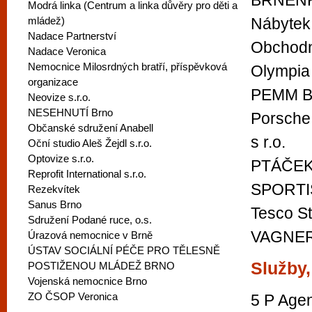
BRNĚNKA,
Modrá linka (Centrum a linka důvěry pro děti a
mládež)
Nábytek 
Nadace Partnerství
Obchodn
Nadace Veronica
Nemocnice Milosrdných bratří, příspěvková
Olympia
organizace
PEMM Brn
Neovize s.r.o.
NESEHNUTÍ Brno
Porsche 
Občanské sdružení Anabell
s r.o.
Oční studio Aleš Žejdl s.r.o.
Optovize s.r.o.
PTÁČEK-
Reprofit International s.r.o.
SPORTIS
Rezekvítek
Sanus Brno
Tesco St
Sdružení Podané ruce, o.s.
VAGNER 
Úrazová nemocnice v Brně
ÚSTAV SOCIÁLNÍ PÉČE PRO TĚLESNĚ
Služby,
POSTIŽENOU MLÁDEŽ BRNO
Vojenská nemocnice Brno
ZO ČSOP Veronica
5 P Agenc