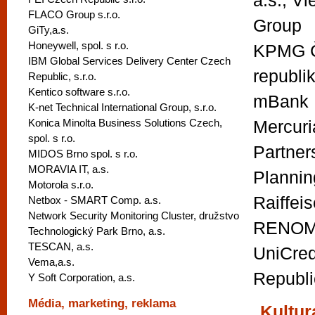
a.s., V
FLACO Group s.r.o.
Group
GiTy,a.s.
Honeywell, spol. s r.o.
KPMG 
IBM Global Services Delivery Center Czech
republik
Republic, s.r.o.
Kentico software s.r.o.
mBank
K-net Technical International Group, s.r.o.
Konica Minolta Business Solutions Czech,
Mercuri
spol. s r.o.
Partners
MIDOS Brno spol. s r.o.
MORAVIA IT, a.s.
Planning
Motorola s.r.o.
Raiffei
Netbox - SMART Comp. a.s.
Network Security Monitoring Cluster, družstvo
RENOMI
Technologický Park Brno, a.s.
TESCAN, a.s.
UniCred
Vema,a.s.
Republic
Y Soft Corporation, a.s.
Média, marketing, reklama
Kultur