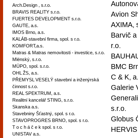
Autonova
Arch.Design , s.r.o.
BRAVIS REALITY s.r.o.
Avion S
FUERTES DEVELOPMENT s.r.o.
AXIMA, sp
GAUTE, a.s.
IMOS Brno, a.s.
Barvič a
KALÁB-stavební firma, spol. s r.o.
r.o.
KOMFORT,a.s.
Matras & Matras nemovitosti - investice, s.r.o.
BAUHAU
Mlénský, s.r.o.
BMC Brno
MÜPO, spol. s.r.o.
OHL ŽS, a.s.
C & K, a
PŘEMYSL VESELÝ stavební a inženýrská
Galerie
činnost s.r.o.
REAL SPEKTRUM, a.s.
Generali
Realitní kancelář STING, s.r.o.
Skanska a.s.
s.r.o.
Stavebniny Šťastný, spol. s r.o.
Globus Č
STAVOPROGRES BRNO, spol. s r.o.
T o c h á č e k spol. s r.o.
HERVIS 
UNISTAV a.s.