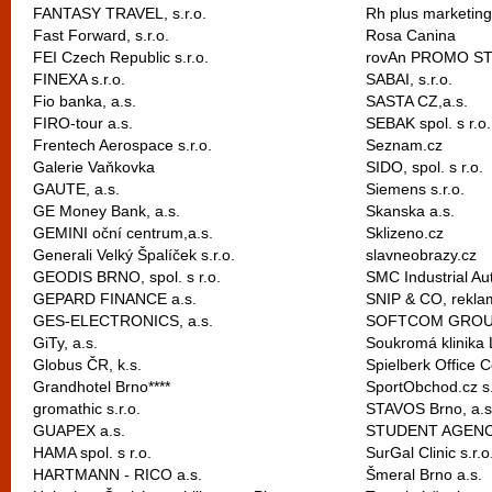
FANTASY TRAVEL, s.r.o.
Rh plus marketing 
Fast Forward, s.r.o.
Rosa Canina
FEI Czech Republic s.r.o.
rovAn PROMO STU
FINEXA s.r.o.
SABAI, s.r.o.
Fio banka, a.s.
SASTA CZ,a.s.
FIRO-tour a.s.
SEBAK spol. s r.o.
Frentech Aerospace s.r.o.
Seznam.cz
Galerie Vaňkovka
SIDO, spol. s r.o.
GAUTE, a.s.
Siemens s.r.o.
GE Money Bank, a.s.
Skanska a.s.
GEMINI oční centrum,a.s.
Sklizeno.cz
Generali Velký Špalíček s.r.o.
slavneobrazy.cz
GEODIS BRNO, spol. s r.o.
SMC Industrial Au
GEPARD FINANCE a.s.
SNIP & CO, reklamn
GES-ELECTRONICS, a.s.
SOFTCOM GROUP, 
GiTy, a.s.
Soukromá klinika 
Globus ČR, k.s.
Spielberk Office C
Grandhotel Brno****
SportObchod.cz s.
gromathic s.r.o.
STAVOS Brno, a.s
GUAPEX a.s.
STUDENT AGENCY,
HAMA spol. s r.o.
SurGal Clinic s.r.o
HARTMANN - RICO a.s.
Šmeral Brno a.s.