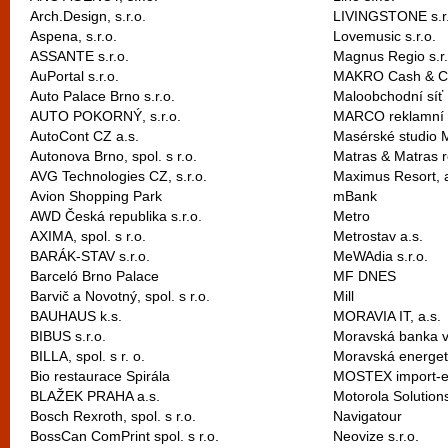
Arch.Design, s.r.o.
LIVINGSTONE s.r.
Aspena, s.r.o.
Lovemusic s.r.o.
ASSANTE s.r.o.
Magnus Regio s.r.
AuPortal s.r.o.
MAKRO Cash & Car
Auto Palace Brno s.r.o.
Maloobchodní síť 
AUTO POKORNÝ, s.r.o.
MARCO reklamní ag
AutoCont CZ a.s.
Masérské studio 
Autonova Brno, spol. s r.o.
Matras & Matras rea
AVG Technologies CZ, s.r.o.
Maximus Resort, a
Avion Shopping Park
mBank
AWD Česká republika s.r.o.
Metro
AXIMA, spol. s r.o.
Metrostav a.s.
BARÁK-STAV s.r.o.
MeWAdia s.r.o.
Barceló Brno Palace
MF DNES
Barvič a Novotný, spol. s r.o.
Mill
BAUHAUS k.s.
MORAVIA IT, a.s.
BIBUS s.r.o.
Moravská banka v
BILLA, spol. s r. o.
Moravská energeti
Bio restaurace Spirála
MOSTEX import-exp
BLAŽEK PRAHA a.s.
Motorola Solutions
Bosch Rexroth, spol. s r.o.
Navigatour
BossCan ComPrint spol. s r.o.
Neovize s.r.o.