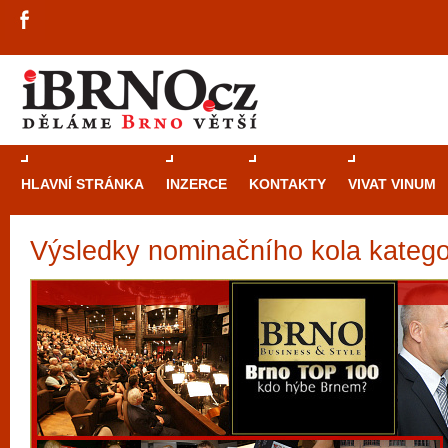
HLAVNÍ STRÁNKA
INZERCE
KONTAKTY
VIVAT VINUM
Výsledky nominačního kola katego
Průvodce
kasi
Brně: Od rulet
automaty
Brno je měs
zajímavé p
restaurace, div
Mimo jiné je ale také místem, kde si můžet