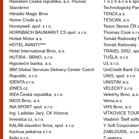
Heineken Česká republika, a.s. Pivovar
T o c h á č e k spol
Starobrno
Technologický Par
Hitrádio Magic Brno
TENZA,a.s.
Home Credit a.s.
TESCAN, a.s.
Honeywell, spol. s r.o.
Tesco Stores ČR a
HORNBACH BAUMARKT CS spol. s r.o.
Thomas Cook s.r
Hošek Motor a.s.
Tomáš Rašovský M
HOTEL AVANTI****
Tomáš Rašovský
Hotel International Brno, a.s.
TRAVEL 2002, spol
HUTIRA - BRNO, s.r.o.
TUŠLA, s.r.o.
Hypoteční banka, a.s.
U1 s.r.o.
IBM Global Services Delivery Center Czech
UniCredit Bank Cz
Republic, s.r.o.
UNIS, spol. s r.o.
IDENTA s.r.o.
UNISTAV a.s.
iDNES.cz
VELECKÝ s.r.o.
IKEA Česká republika, s.r.o.
Veletrhy Brno, a.s
IMOS Brno, a.s.
Vema,a.s.
INA SPORT spol. s r.o.
VHS Brno, a.s.
Ing. Ladislav Jarý, CK Victoria
VÍTKOVICE TOURS
Investica cz, s.r.o.
Vladimír Štefl sof
KALÁB-stavební firma, spol. s r.o.
Y Soft Corporation
Karlova pekárna s.r.o.
ZABLOUDIL, s.r.o
Kelio s.r.o.
Z-agency