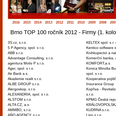
vyzkoušet různé kasinové hry. V neustál
metropoli naleznete širokou nabídku her o
po moderní automaty jak pro pravidelné n
2016
2015
2014
2013
2012
2011
2010
2009
2008
200
příležitostné hráče. V...
Brno TOP 100 ročník 2012 - Firmy (1. kolo
3S.cz, s.r.o.
KELTEX spol. s r. 
5 P Agency, spol. s r.o.
Kentico software s
ABB s.r.o.
Knihkupectví a na
Advantage Consulting, s.r.o.
Komerční banka, a
agentura Motiv P s.r.o.
KOMFORT,a.s.
Ager, spol. s r.o.
Konica Minolta Bu
Air Bank a.s.
spol. s r.o.
Akademie realit s.r.o.
Kooperativa pojišť
ALBE GROUP s.r.o.
Insurance Group
Alergoskop, s.r.o.
Kopřiva - Revital
ALEXANDRIA, spol. s r.o.
s.r.o.
ALSTOM s.r.o.
KPMG Česká republ
ALTA CZ, a.s.
KRÁLOVOPOLSKÁ,
AMMBO, s.r.o.
KUDRNA s.r.o.
AŇO AGENCY, s.r.o.
Lino s.r.o.