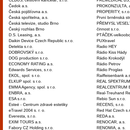
ČEBUS, cestovní kancelář, s.r.o.
PREMEDICAL BS, s
Čedok a.s.
PROKONZULTA, a
Česká pojišťovna a.s.
PROPERITY, s.r.o
Česká spořitelna, a.s.
První brněnská str
Česká televize, studio Brno
PŘEMYSL VESELÝ 
Český rozhlas Brno
činnost s.r.o.
D.S. Leasing, a.s.
PTÁČEK-velkoobch
Daikin Device Czech Republic s.r.o.
PUXtravel
Detekta s.r.o.
Radio HEY
DOBROVSKÝ s.r.o.
Rádio Kiss Hády
DOG production s.r.o.
Rádio Krokodýl
ECONOMY RATING a.s.
Rádio Petrov
Edwards Services, s.r.o.
Rádio Proglas
EKOL, spol. s r.o.
Raiffeisenbank a.s
ELKUP spol. s r.o.
REAL SPEKTRUM,
EMMA Agency, spol. s r.o.
REALCENTRUM 
ENBRA, a.s.
Real-Treuhand Rea
ESA s.r.o.
Rebio Sun s.r.o.
Esteé - Centrum zdravé estetiky
RECENS, s.r.o.
eTravel 2004 s. r. o.
Red Hat Czech s.r
Everesta, s.r.o.
REDA a.s.
EXIM TOURS a.s.
RENOCAR, a.s.
Fabory CZ Holding s.r.o.
RENOMIA, a. s.