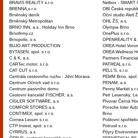
BRAVIS REALITY s.r.o.
Netbox - SMART C
BRENNA,s.r.o.
OBI Česká republik
Brněnský deník
Oční studio Aleš Že
Brněnský Metropolitan
OHL ŽS, a.s.
BRNO INN, a.s., Holiday Inn Brno
Olympia Brno
Brnofirmy.cz
OnePlus s.r.o.
Brnopolis, o.s.
OPENREALITY & pa
BUJO ART PRODUCTION
OREA Hotel Voroně
BYTASEN, spol. s r.o.
OREA Wellness Ho
C & K, a.s.
Partners Financial
CARTec motor, s.r.o.
PATREAL s.r.o.
CAT CUT s.r.o.
PELL'S, s.r.o.
Centrála cestovního ruchu - Jižní Morava
PEMM Brno, spol. 
Centrum Očních vad s.r.o.
PENAM, a.s.
Centrum pasivního domu
Penny Market s.r.
Cestovní kancelář FISCHER, a.s.
Petr Lesenský, Le
CÍGLER SOFTWARE, a.s.
Pivovar Černá Hor
COMFOR STORES a.s.
Porsche Inter Auto
CONTIMEX, spol. s r.o.
Brno
Cornea Lexum s.r.o.
Poštovní spořiteln
CTP Invest, spol. s r.o.
Potrusil s.r.o.
CYRRUS, a.s.
Pöyry Environment