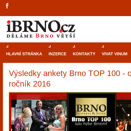
HLAVNÍ STRÁNKA
INZERCE
KONTAKTY
VIVAT VINUM
Výsledky ankety Brno TOP 100 - o
Průvodce
kasi
Brně: Od rulet
ročník 2016
automaty
Brno je měs
zajímavé p
restaurace, div
Mimo jiné je ale také místem, kde si můžet