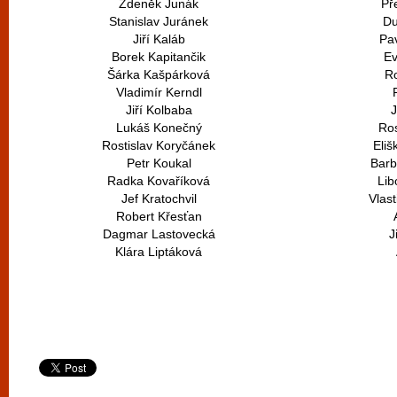
Zdeněk Junák
Př
Stanislav Juránek
Du
Jiří Kaláb
Pav
Borek Kapitančik
Ev
Šárka Kašpárková
R
Vladimír Kerndl
Jiří Kolbaba
J
Lukáš Konečný
Ros
Rostislav Koryčánek
Eli
Petr Koukal
Barb
Radka Kovaříková
Lib
Jef Kratochvil
Vlas
Robert Křesťan
Dagmar Lastovecká
J
Klára Liptáková