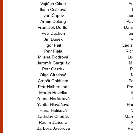
Vojtěch Cikrle
A
Ilona Csáková
Ivan Čapov
Li
Armin Delong
Pav
František Derfler
Dani
Petr Duchoň
Ši
Jiří Dušek
V
Igor Fait
Ladis
Petr Fiala
Ric
Milena Flodrová
Lu
Jaromír Gargulák
Mi
Petr Gazdík
P
Olga Girstlová
M
Arnošt Goldflam
Pe
Petr Halberstadt
Pa
Martin Havelka
Zdena Herfortová
Yvetta Hlaváčová
Ha
Hana Holišová
V
Ladislav Chodák
Mar
Radim Jančura
Barbora Javorová
Pa