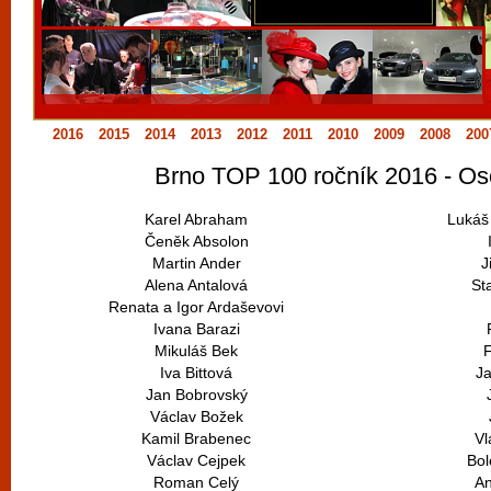
vyzkoušet různé kasinové hry. V neustál
metropoli naleznete širokou nabídku her o
po moderní automaty jak pro pravidelné n
příležitostné hráče. V...
2016
2015
2014
2013
2012
2011
2010
2009
2008
200
Brno TOP 100 ročník 2016 - Os
Karel Abraham
Lukáš
Čeněk Absolon
Martin Ander
J
Alena Antalová
St
Renata a Igor Ardaševovi
Ivana Barazi
Mikuláš Bek
F
Iva Bittová
Ja
Jan Bobrovský
Václav Božek
Kamil Brabenec
Vl
Václav Cejpek
Bol
Roman Celý
An