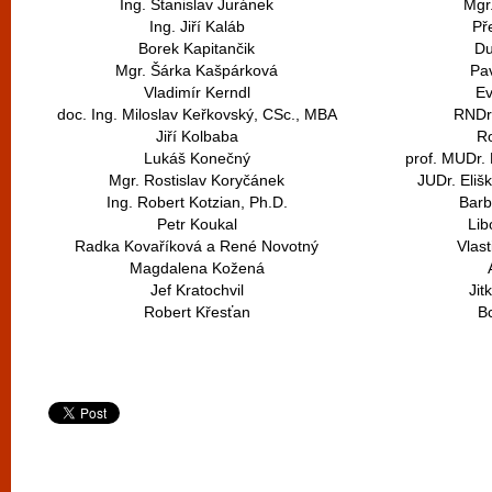
Ing. Stanislav Juránek
Mgr
Ing. Jiří Kaláb
Př
Borek Kapitančik
Du
Mgr. Šárka Kašpárková
Pav
Vladimír Kerndl
Ev
doc. Ing. Miloslav Keřkovský, CSc., MBA
RNDr.
Jiří Kolbaba
R
Lukáš Konečný
prof. MUDr. 
Mgr. Rostislav Koryčánek
JUDr. Eliš
Ing. Robert Kotzian, Ph.D.
Barb
Petr Koukal
Lib
Radka Kovaříková a René Novotný
Vlas
Magdalena Kožená
Jef Kratochvil
Jit
Robert Křesťan
Bc