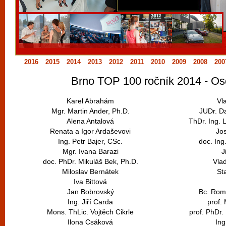
vyzkoušet různé kasinové hry. V neustál
metropoli naleznete širokou nabídku her o
po moderní automaty jak pro pravidelné n
příležitostné hráče. V...
2016
2015
2014
2013
2012
2011
2010
2009
2008
200
Brno TOP 100 ročník 2014 - Os
Karel Abrahám
Vl
Mgr. Martin Ander, Ph.D.
JUDr. D
Alena Antalová
ThDr. Ing. 
Renata a Igor Ardaševovi
Jo
Ing. Petr Bajer, CSc.
doc. Ing
Mgr. Ivana Barazi
J
doc. PhDr. Mikuláš Bek, Ph.D.
Vla
Miloslav Bernátek
St
Iva Bittová
Jan Bobrovský
Bc. Rom
Ing. Jiří Carda
prof. 
Mons. ThLic. Vojtěch Cikrle
prof. PhDr.
Ilona Csáková
Ing