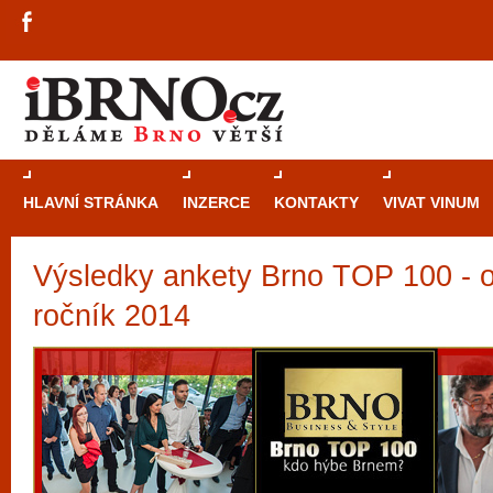
HLAVNÍ STRÁNKA
INZERCE
KONTAKTY
VIVAT VINUM
Výsledky ankety Brno TOP 100 - o
Průvodce
kasi
Brně: Od rulet
ročník 2014
automaty
Brno je měs
zajímavé p
restaurace, div
Mimo jiné je ale také místem, kde si můžet