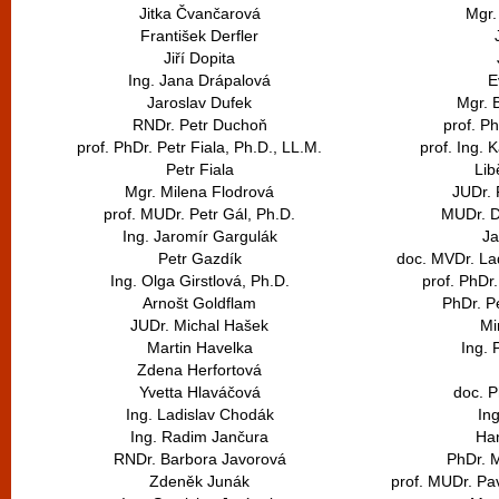
Jitka Čvančarová
Mgr.
František Derfler
Jiří Dopita
Ing. Jana Drápalová
E
Jaroslav Dufek
Mgr. 
RNDr. Petr Duchoň
prof. Ph
prof. PhDr. Petr Fiala, Ph.D., LL.M.
prof. Ing. 
Petr Fiala
Li
Mgr. Milena Flodrová
JUDr. 
prof. MUDr. Petr Gál, Ph.D.
MUDr. D
Ing. Jaromír Gargulák
J
Petr Gazdík
doc. MVDr. La
Ing. Olga Girstlová, Ph.D.
prof. PhDr
Arnošt Goldflam
PhDr. P
JUDr. Michal Hašek
Mi
Martin Havelka
Ing. 
Zdena Herfortová
Yvetta Hlaváčová
doc. P
Ing. Ladislav Chodák
Ing
Ing. Radim Jančura
Ha
RNDr. Barbora Javorová
PhDr. 
Zdeněk Junák
prof. MUDr. Pa